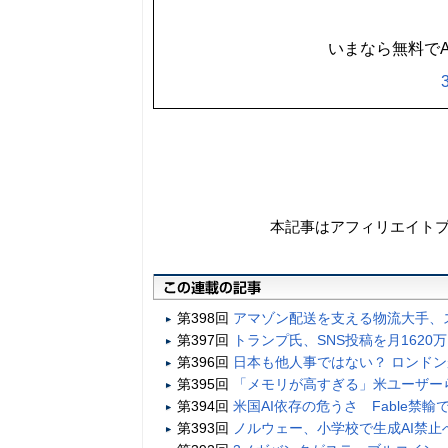
いまなら無料でA
本記事はアフィリエイト
第398回
アマゾン配送を支える物流大手、
第397回
トランプ氏、SNS投稿を月1620
第396回
日本も他人事ではない？ ロンド
第395回
「メモリが高すぎる」米ユーザー
第394回
米国AI依存の危うさ Fable禁輸
第393回
ノルウェー、小学校で生成AI禁