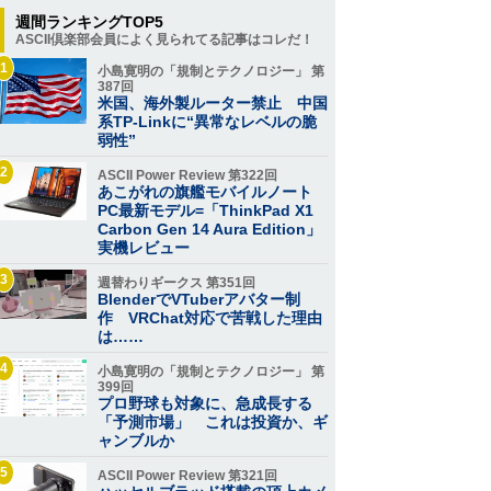
週間ランキングTOP5
ASCII倶楽部会員によく見られてる記事はコレだ！
1
小島寛明の「規制とテクノロジー」 第
387回
米国、海外製ルーター禁止 中国
系TP-Linkに“異常なレベルの脆
弱性”
2
ASCII Power Review 第322回
あこがれの旗艦モバイルノート
PC最新モデル=「ThinkPad X1
Carbon Gen 14 Aura Edition」
実機レビュー
3
週替わりギークス 第351回
BlenderでVTuberアバター制
作 VRChat対応で苦戦した理由
は……
4
小島寛明の「規制とテクノロジー」 第
399回
プロ野球も対象に、急成長する
「予測市場」 これは投資か、ギ
ャンブルか
5
ASCII Power Review 第321回