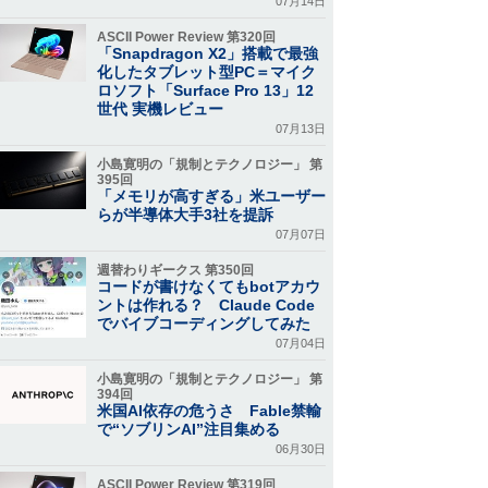
07月14日
ASCII Power Review 第320回
「Snapdragon X2」搭載で最強
化したタブレット型PC＝マイク
ロソフト「Surface Pro 13」12
世代 実機レビュー
07月13日
小島寛明の「規制とテクノロジー」 第
395回
「メモリが高すぎる」米ユーザー
らが半導体大手3社を提訴
07月07日
週替わりギークス 第350回
コードが書けなくてもbotアカウ
ントは作れる？ Claude Code
でバイブコーディングしてみた
07月04日
小島寛明の「規制とテクノロジー」 第
394回
米国AI依存の危うさ Fable禁輸
で“ソブリンAI”注目集める
06月30日
ASCII Power Review 第319回