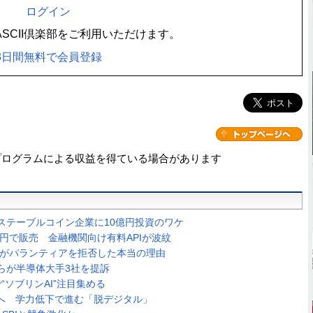
ログイン
SCII倶楽部をご利用いただけます。
3日間無料で会員登録
プログラムによる収益を得ている場合があります
ステーブルコイン企業に10億円投資のワケ
万円で販売 金融機関向け有料APIが波紋
ンがパランティアを拒否した本当の理由
らが半導体大手3社を提訴
で“ソブリンAI”注目集める
止へ 学力低下で進む「脱デジタル」