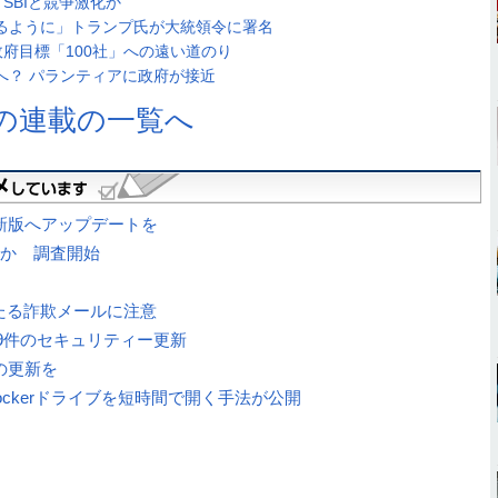
SBIと競争激化か
せるように」トランプ氏が大統領令に署名
府目標「100社」への遠い道のり
へ？ パランティアに政府が接近
の連載の一覧へ
最新版へアップデートを
スか 調査開始
かたる詐欺メールに注意
む79件のセキュリティー更新
めの更新を
Lockerドライブを短時間で開く手法が公開