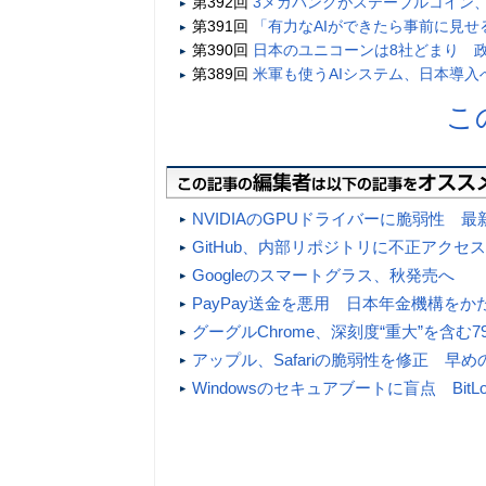
第392回
3メガバンクがステーブルコイン、
第391回
「有力なAIができたら事前に見
第390回
日本のユニコーンは8社どまり 政
第389回
米軍も使うAIシステム、日本導入
こ
NVIDIAのGPUドライバーに脆弱性 
GitHub、内部リポジトリに不正アクセ
Googleのスマートグラス、秋発売へ
PayPay送金を悪用 日本年金機構を
グーグルChrome、深刻度“重大”を含
アップル、Safariの脆弱性を修正 早
Windowsのセキュアブートに盲点 Bit