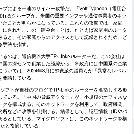
よる一連のサイバー攻撃だ。「Volt Typhoon（電圧台
）」と呼ばれるグループが、米国の重要インフラや通信事業者のネッ
いたことが明らかになっている。これらの攻撃では、家庭
」にされた。この「踏み台」とは、たとえば家庭用のルータ
みると、その家庭からのアクセスとして記録されるため、ど
る手法を指す。
のは、通信機器大手TP-Linkのルーターだ。この会社は、
中国の深センで創業した経緯から、米政府には中国系の企業
ついては、2024年8月に超党派の議員らが「異常なレベル
を要請している。
ロソフトが自社のブログでTP-Linkのルーターを名指しする形
している。「中国の脅威アクター」が、小規模のオフィスな
ークを構成する。そのネットワークを利用して、政府機関、
務所などに攻撃を仕掛ける。結果として、認証情報（IDやパ
あるとしている。マイクロソフトは、このネットワークを構
だったと指摘している。