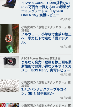
インテルCoreにRTX50搭載なの
に22万円台で買えるHPの最新ゲ
ーミングノート＝「HyperX
OMEN 15」実機レビュー
06月29日
小島寛明の「規制とテクノロジー」 第
393回
ノルウェー、小学校で生成AI禁止
へ 学力低下で進む「脱デジタ
ル」
06月23日
ASCII Power Review 第318回
まもなく発売!! 動画も静止画も最
新性能でお買い得なフルサイズカ
メラ「EOS R6 V」実写レビュー
06月23日
小島寛明の「規制とテクノロジー」 第
392回
3メガバンクがステーブルコイ
ン、SBIと競争激化か
06月16日
小島寛明の「規制とテクノロジー」 第