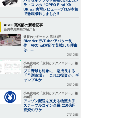
ハッセルブラッド搭載の頂上カメ
ラ・スマホ「OPPO Find X9
Ultra」実写レビュー=プロが本気
で徹底撮影しました!!
ASCII倶楽部の新着記事
会員専用動画の紹介も！
週替わりギークス 第351回
BlenderでVTuberアバター制
作 VRChat対応で苦戦した理由
は……
08月08日
小島寛明の「規制とテクノロジー」 第
399回
プロ野球も対象に、急成長する
「予測市場」 これは投資か、ギ
ャンブルか
08月04日
小島寛明の「規制とテクノロジー」 第
398回
アマゾン配送を支える物流大手、
ステーブルコイン企業に10億円
投資のワケ
07月28日