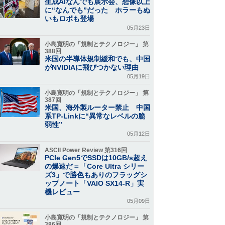
生成AIなんでも展示会、想像以上
に“なんでも”だった ホラーもぬ
いもロボも登場
05月23日
小島寛明の「規制とテクノロジー」 第
388回
米国の半導体規制緩和でも、中国
がNVIDIAに飛びつかない理由
05月19日
小島寛明の「規制とテクノロジー」 第
387回
米国、海外製ルーター禁止 中国
系TP-Linkに“異常なレベルの脆
弱性”
05月12日
ASCII Power Review 第316回
PCIe Gen5でSSDは10GB/s超え
の爆速だ＝「Core Ultra シリー
ズ3」で勝色もありのフラッグシ
ップノート「VAIO SX14-R」実
機レビュー
05月09日
小島寛明の「規制とテクノロジー」 第
386回