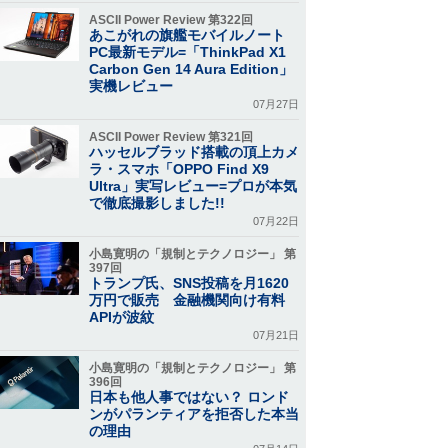
ASCII Power Review 第322回
あこがれの旗艦モバイルノート
PC最新モデル=「ThinkPad X1
Carbon Gen 14 Aura Edition」
実機レビュー
07月27日
ASCII Power Review 第321回
ハッセルブラッド搭載の頂上カメ
ラ・スマホ「OPPO Find X9
Ultra」実写レビュー=プロが本気
で徹底撮影しました!!
07月22日
小島寛明の「規制とテクノロジー」 第
397回
トランプ氏、SNS投稿を月1620
万円で販売 金融機関向け有料
APIが波紋
07月21日
小島寛明の「規制とテクノロジー」 第
396回
日本も他人事ではない？ ロンド
ンがパランティアを拒否した本当
の理由