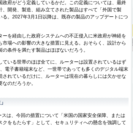
政府がどう定義しているかだ。この定義については、最終
計、開発、製造、組み立てされた製品はすべて「外国で製
る。2027年3月1日以降は、既存の製品のアップデートにつ
ーを経由した政府システムへの不正侵入に米政府が神経を
も市場への影響の大きな措置に見える。おそらく、設計から
製の条件を満たす製品はほぼないだろう。
ている世帯のほぼ全てに、ルーターは設置されているはず
機、電子書籍端末など、一世帯であっても多くのデジタル端末
続されているだけに、ルーターは現在の暮らしには欠かせな
要なのだろうか。
性」
リースは、今回の措置について「米国の国家安全保障、または
スクをもたらす」として、セキュリティへの懸念を強調して