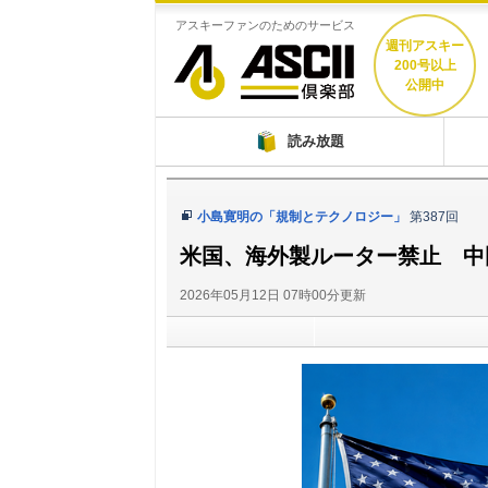
アスキーファンのためのサービス
週刊アスキー
200号以上
公開中
ASCII倶楽部
読み放題
小島寛明の「規制とテクノロジー」
第387回
米国、海外製ルーター禁止 中国系
2026年05月12日 07時00分更新