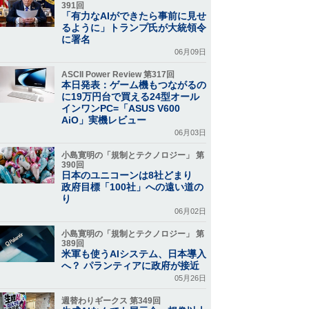
391回
「有力なAIができたら事前に見せ
るように」トランプ氏が大統領令
に署名
06月09日
ASCII Power Review 第317回
本日発表：ゲーム機もつながるの
に19万円台で買える24型オール
インワンPC=「ASUS V600
AiO」実機レビュー
06月03日
小島寛明の「規制とテクノロジー」 第
390回
日本のユニコーンは8社どまり
政府目標「100社」への遠い道の
り
06月02日
小島寛明の「規制とテクノロジー」 第
389回
米軍も使うAIシステム、日本導入
へ？ パランティアに政府が接近
05月26日
週替わりギークス 第349回