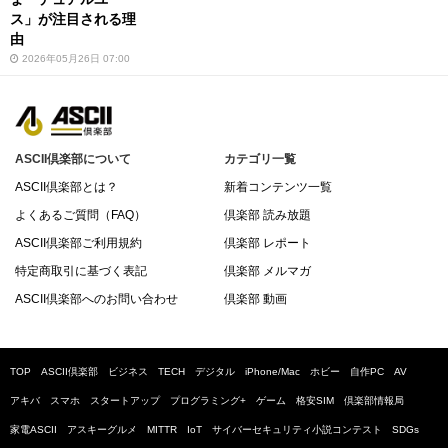
ス」が注目される理
由
2026年05月26日 07:00
ASCII倶楽部について
カテゴリ一覧
ASCII倶楽部とは？
新着コンテンツ一覧
よくあるご質問（FAQ）
倶楽部 読み放題
ASCII倶楽部ご利用規約
倶楽部 レポート
特定商取引に基づく表記
倶楽部 メルマガ
ASCII倶楽部へのお問い合わせ
倶楽部 動画
TOP
ASCII倶楽部
ビジネス
TECH
デジタル
iPhone/Mac
ホビー
自作PC
AV
アキバ
スマホ
スタートアップ
プログラミング+
ゲーム
格安SIM
倶楽部情報局
家電ASCII
アスキーグルメ
MITTR
IoT
サイバーセキュリティ小説コンテスト
SDGs