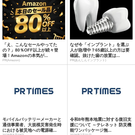
「え、こんなセールやってた
なぜ今「インプラント」を選ぶ
の？」80％OFF以上が続々登
人が急増中？65歳以上の方は要
場！Amazonの本気が...
確認。抜けた歯の放置は...
PR(Amazon)
PR(あんしんインプラント)
モバイルバッテリーメーカーと
令和8年熊本地震に対する復旧支
通信事業者、大規模災害発生時
援について ～テレネット 防災機
における被災地への電源確...
能ワンパッケージ無...
2026年5月18日
2026年7月31日