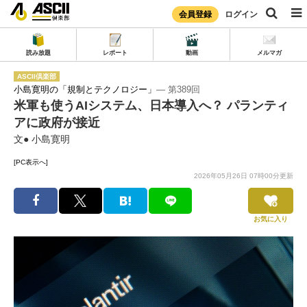
会員登録
ログイン
読み放題
レポート
動画
メルマガ
ASCII倶楽部
小島寛明の「規制とテクノロジー」
― 第389回
米軍も使うAIシステム、日本導入へ？ パランティ
アに政府が接近
文● 小島寛明
[PC表示へ]
2026年05月26日 07時00分更新
お気に入り