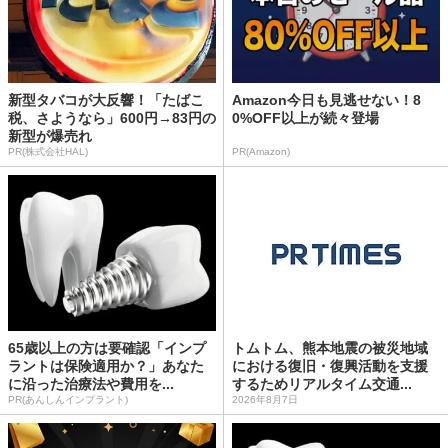
新型タバコが大反響！「たばこ
Amazon今日も見逃せない！8
税、さようなら」600円→83円の
0%OFF以上が続々登場
新型が爆売れ
PR(株式会社HAL)
PR(Amazon)
65歳以上の方は要確認「インプ
トムトム、熊本地震の被災地域
ラントは保険適用か？」あなた
における復旧・復興活動を支援
に沿った治療法や費用を...
するためリアルタイム交通...
PR(あんしんインプラント)
2026年8月7日