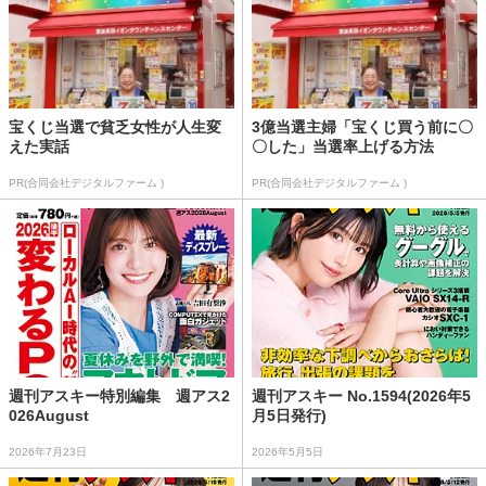
宝くじ当選で貧乏女性が人生変
3億当選主婦「宝くじ買う前に〇
えた実話
〇した」当選率上げる方法
PR(合同会社デジタルファーム )
PR(合同会社デジタルファーム )
週刊アスキー特別編集 週アス2
週刊アスキー No.1594(2026年5
026August
月5日発行)
2026年7月23日
2026年5月5日