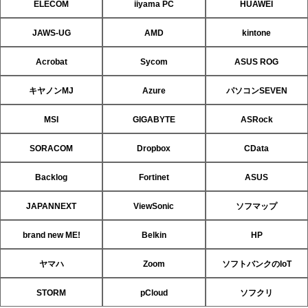
ELECOM
iiyama PC
HUAWEI
JAWS-UG
AMD
kintone
Acrobat
Sycom
ASUS ROG
キヤノンMJ
Azure
パソコンSEVEN
MSI
GIGABYTE
ASRock
SORACOM
Dropbox
CData
Backlog
Fortinet
ASUS
JAPANNEXT
ViewSonic
ソフマップ
brand new ME!
Belkin
HP
ヤマハ
Zoom
ソフトバンクのIoT
STORM
pCloud
ソフクリ