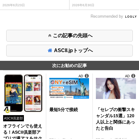
2026年6月23日
2026年6月30日
Recommended by
この記事の先頭へ
ASCII.jpトップへ
次にお勧めの記事
AD
AD
最短5分で接続
「セレブの衝撃スキ
ャンダル15選」120
ASCII倶楽部
人以上と関係にあっ
オフラインでも使え
たと告白
る！ASCII倶楽部ア
プリで週アスをサク