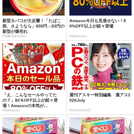
新型タバコが大反響！「たばこ
Amazon今日も見逃せない！8
税、さようなら」600円→83円の
0%OFF以上が続々登場
新型が爆売れ
PR(株式会社HAL)
PR(Amazon)
「え、こんなセールやってた
週刊アスキー特別編集 週アス2
の？」80％OFF以上が続々登
026July
場！Amazonの本気が...
PR(Amazon)
2026年6月24日