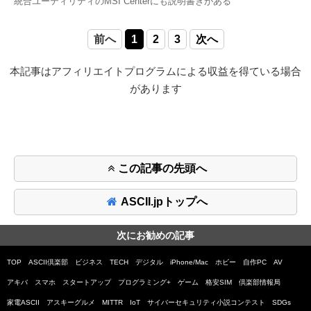
統合ユーティリティのMSI Centerにも説明書きがある
前へ
1
2
3
次へ
本記事はアフィリエイトプログラムによる収益を得ている場合
があります
この記事の先頭へ
ASCII.jpトップへ
次にお勧めの記事
TOP
ASCII倶楽部
ビジネス
TECH
デジタル
iPhone/Mac
ホビー
自作PC
AV
アキバ
スマホ
スタートアップ
プログラミング+
ゲーム
格安SIM
倶楽部情報局
家電ASCII
アスキーグルメ
MITTR
IoT
サイバーセキュリティ小説コンテスト
SDGs