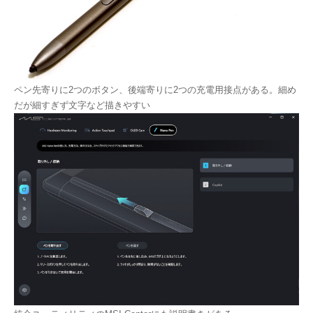
ペン先寄りに2つのボタン、後端寄りに2つの充電用接点がある。細め
だが細すぎず文字など描きやすい