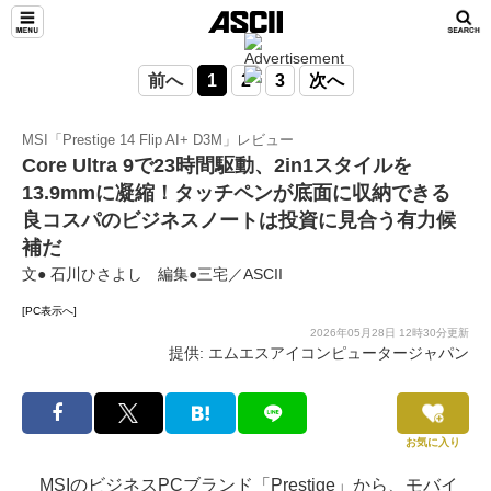
前へ
1
2
3
次へ
MSI「Prestige 14 Flip AI+ D3M」レビュー
Core Ultra 9で23時間駆動、2in1スタイルを
13.9mmに凝縮！タッチペンが底面に収納できる
良コスパのビジネスノートは投資に見合う有力候
補だ
文● 石川ひさよし 編集●三宅／ASCII
[PC表示へ]
2026年05月28日 12時30分更新
提供: エムエスアイコンピュータージャパン
お気に入り
MSIのビジネスPCブランド「Prestige」から、モバイ