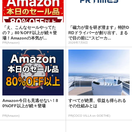
「え、こんなセールやってた
「磁力が音を研ぎ澄ます」特許D
の？」80％OFF以上が続々登
RDドライバーが創り出す、まる
場！Amazonの本気が...
で目の前に“スピーカ...
PR(Amazon)
2026年7月8日
Amazon今日も見逃せない！8
すべてが絶景、収益も得られる
0%OFF以上が続々登場
その仕組みとは
PR(Amazon)
PR(COCO VILLA on GOETHE)