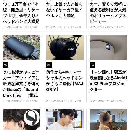
つ！ 1万円台で「有
た、上質で人と被ら
カー、安くて気軽に
線・開放型・リケー
ないイヤーカフ型イ
使える便利さが人気
ブル可」全部入りの
ヤホンに大満足
のボリュームノブス
ヘッドホンに大満足
ピーカー
2026年01月01日 17:00
2025年11月09日 17:00
2025年09月05日 17:00
AV
AV
AV
水にも浮かぶスピー
前作から4年！マー
【マジ憧れ】寝室が
カー！アウトドアに
シャルのヘッドホン
映画館になるAladdi
最適な頑丈さを備え
がさらに進化【MAJ
n X2 Plusプロジェ
たBoseの「Sound
OR V】
クター
Link Flex」（第2世
代）がお買い得
2025年09月02日 17:00
2025年08月30日 17:00
2025年08月24日 17:00