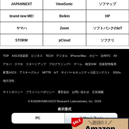
JAPANNEXT
ViewSonic
ソフマップ
brand new ME!
Belkin
HP
ヤマハ
Zoom
ソフトバンクのIoT
STORM
pCloud
ソフクリ
TOP
ASCII倶楽部
ビジネス
TECH
デジタル
iPhone/Mac
ホビー
自作PC
AV
アキバ
スマホ
スタートアップ
プログラミング+
ゲーム
格安SIM
倶楽部情報局
家電ASCII
アスキーグルメ
MITTR
IoT
サイバーセキュリティ小説コンテスト
SDGs
地方活性
サイトポリシー
プライバシーポリシー
運営会社
お問い合わせ
広告掲載
© KADOKAWA ASCII Research Laboratories, Inc. 2026
表示形式
PC
スマートフォン