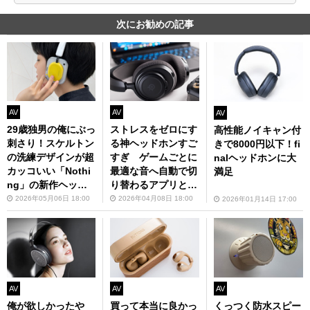
次にお勧めの記事
AV
AV
AV
29歳独男の俺にぶっ
ストレスをゼロにす
高性能ノイキャン付
刺さり！スケルトン
る神ヘッドホンすご
きで8000円以下！fi
の洗練デザインが超
すぎ ゲームごとに
nalヘッドホンに大
カッコいい「Nothi
最適な音へ自動で切
満足
ng」の新作ヘッド
り替わるアプリと連
ホン
携
2026年05月06日 18:00
2026年04月08日 18:00
2026年01月14日 17:00
AV
AV
AV
俺が欲しかったや
買って本当に良かっ
くっつく防水スピー