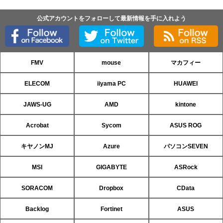
公式アカウントをフォローして最新情報を手に入れよう
FMV
mouse
マカフィー
ELECOM
iiyama PC
HUAWEI
JAWS-UG
AMD
kintone
Acrobat
Sycom
ASUS ROG
キヤノンMJ
Azure
パソコンSEVEN
MSI
GIGABYTE
ASRock
SORACOM
Dropbox
CData
Backlog
Fortinet
ASUS