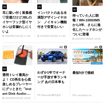
AV
AV
AV
耳に吸い付く装着感
インパクトのある水
待っていた人に朗
♡安価だけどJBLの
滴型デザインイヤホ
報！WH-1000XM5
イヤーフック型イヤ
ン ノイキャン機能
から3年、さらに進
ホンは音漏れしにく
付きで音質もいい
化したヘッドホンが
いよ
ついに登場
2025年07月22日 17:00
2025年07月20日 17:00
2025年07月08日 18:00
AD
AD
AV
わずか1年でオーナ
最短5分で接続
透明トレイ最高か
ーが手放す車ランキ
よ！ CD再生を心底
ング あの日本車も
楽しめるプレーヤー
にグッときた「Inst
ant Disk Audio-CP
PR Skyrocket株式会社
PR LotusFlare Inc
2」【実機レビュ
2024年02月15日 18:00
ー】