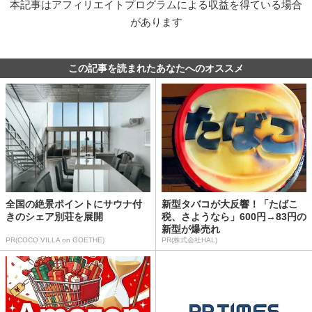
本記事はアフィリエイトプログラムによる収益を得ている場合
があります
この記事を読まれたあなたへのオススメ
全国の絶景ポイントにサウナ付
新型タバコが大反響！「たばこ
きのシェア別荘を展開
税、さようなら」600円→83円の
新型が爆売れ
PR(COCO VILLA on GOETHE)
PR(株式会社HAL)