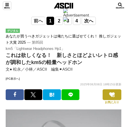
前へ
1
2
3
4
次へ
デジタル
あなたが買うべきガジェットは俺たちに選ばせてくれ！ 推しガジェッ
ト大賞 2025
― 第85回
km5「Lightwear Headphones Hp1」
これは欲しくなる！ 新しさとほどよいレトロ感
が調和したkm5の軽量ヘッドホン
文● 松永／小林／ASCII 編集⚫︎ASCII
[PC表示へ]
2025年08月08日 18時15分更新
お気に入り