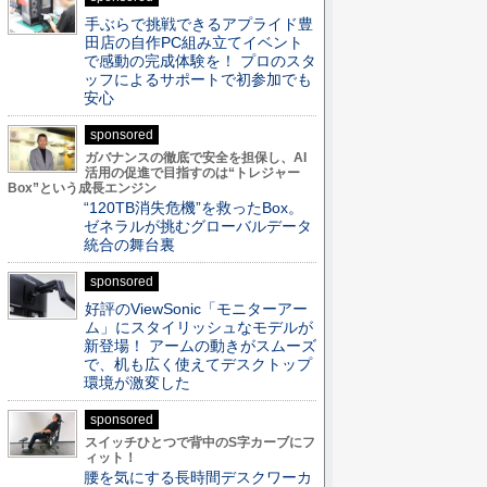
手ぶらで挑戦できるアプライド豊
田店の自作PC組み立てイベント
で感動の完成体験を！ プロのスタ
ッフによるサポートで初参加でも
安心
sponsored
ガバナンスの徹底で安全を担保し、AI
活用の促進で目指すのは“トレジャー
Box”という成長エンジン
“120TB消失危機”を救ったBox。
ゼネラルが挑むグローバルデータ
統合の舞台裏
sponsored
好評のViewSonic「モニターアー
ム」にスタイリッシュなモデルが
新登場！ アームの動きがスムーズ
で、机も広く使えてデスクトップ
環境が激変した
sponsored
スイッチひとつで背中のS字カーブにフ
ィット！
腰を気にする長時間デスクワーカ