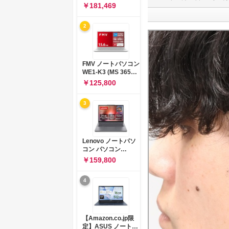
コン 15-fd 15.6イン
￥181,469
チ インテル Core 5
120U メモリ16GB
2
SSD512GB
Windows 11
Microsoft Office
2024搭載 WPS
Office搭載 カメラシ
FMV ノートパソコン
ャッター 指紋認証 薄
WE1-K3 (MS 365
型 Copilotキー搭載
Personal/Copilotキ
￥125,800
ナチュラルシルバー
ー搭載/Win 11/15.6
(BJ0M5PA-AAAI)
型/Core
3
i5/16GB/SSD
512GB/ホワイト)
FMVWK3E15W_AZ
Lenovo ノートパソ
コン パソコン
IdeaPad Slim 3 14.0
￥159,800
インチ AMD
Ryzen™ 5 8640HS
4
メモリ16GB
SSD512GB
Microsoft 365 試用
版 Windows11 バッ
テリー駆動12.6時間
【Amazon.co.jp限
重量1.39kg ルナグレ
定】ASUS ノートパ