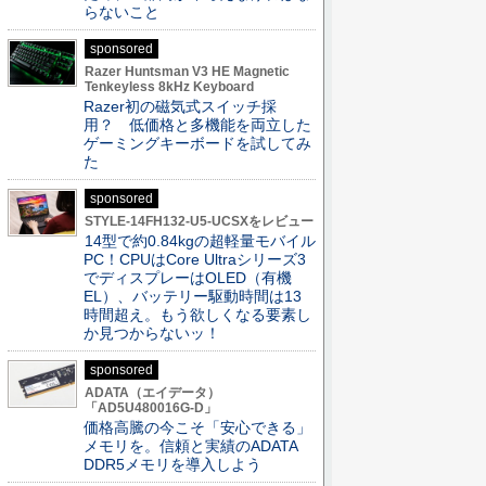
らないこと
sponsored
Razer Huntsman V3 HE Magnetic
Tenkeyless 8kHz Keyboard
Razer初の磁気式スイッチ採
用？ 低価格と多機能を両立した
ゲーミングキーボードを試してみ
た
sponsored
STYLE-14FH132-U5-UCSXをレビュー
14型で約0.84kgの超軽量モバイル
PC！CPUはCore Ultraシリーズ3
でディスプレーはOLED（有機
EL）、バッテリー駆動時間は13
時間超え。もう欲しくなる要素し
か見つからないッ！
sponsored
ADATA（エイデータ）
「AD5U480016G-D」
価格高騰の今こそ「安心できる」
メモリを。信頼と実績のADATA
DDR5メモリを導入しよう