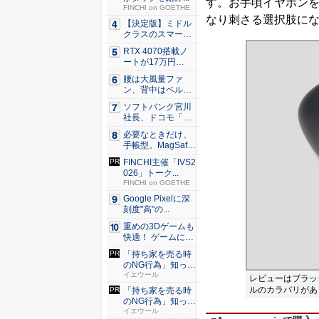
す。お手頃イヤホン
FINCHI on GOETHE
なり刺さる選択肢に
【決定版】ミドル
クラスのスマート
フォンの...
RTX 4070搭載ノ
ートが17万円
台。...
腰は大風量ファ
ン、背中はペルチ
ェ冷却。ダ...
ソフトバンク宮川
社長、ドコモ「ah
amo...
必要なときだけ、
手帳型。MagSaf
e・...
FINCHI主催「IVS2
026」トーク...
FINCHI on GOETHE
Google Pixelに深
刻度"高"の...
重めの3Dゲームも
快適！ ゲームに強
いH...
「持ち家を売る時
のNG行為」知って
るだけ...
イエウール
レビューはブラッ
ルのカラバリがあ
「持ち家を売る時
のNG行為」知って
るだけ...
イエウール