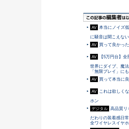
本当にノイズ
AV
に騒音は聞こえない「Sh
買って良かっ
AV
【5万円台】全
AV
世界にダイブ、魔法
「無限プレイ」にも
買って本当に
AV
これは欲しくな
AV
ホン
高品質リ
デジタル
だわりの装着感日常
全ワイヤレスイヤホン「J