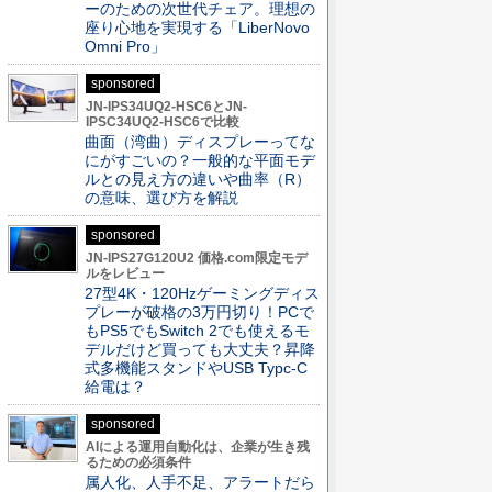
ーのための次世代チェア。理想の
座り心地を実現する「LiberNovo
Omni Pro」
sponsored
JN-IPS34UQ2-HSC6とJN-
IPSC34UQ2-HSC6で比較
曲面（湾曲）ディスプレーってな
にがすごいの？一般的な平面モデ
ルとの見え方の違いや曲率（R）
の意味、選び方を解説
sponsored
JN-IPS27G120U2 価格.com限定モデ
ルをレビュー
27型4K・120Hzゲーミングディス
プレーが破格の3万円切り！PCで
もPS5でもSwitch 2でも使えるモ
デルだけど買っても大丈夫？昇降
式多機能スタンドやUSB Typc-C
給電は？
sponsored
AIによる運用自動化は、企業が生き残
るための必須条件
属人化、人手不足、アラートだら