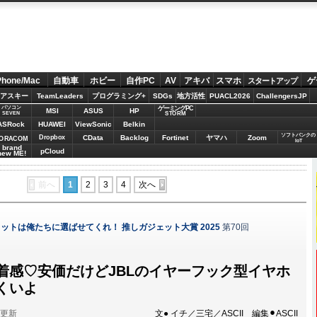
Phone/Mac
自動車
ホビー
自作PC
AV
アキバ
スマホ
ゲ
スタートアップ
アスキー
TeamLeaders
プログラミング+
SDGs
地方活性
PUACL2026
ChallengersJP
パソコン
ゲーミングPC
MSI
ASUS
HP
STORM
SEVEN
ASRock
HUAWEI
ViewSonic
Belkin
ソフトバンクの
Dropbox
CData
Backlog
Fortinet
ヤマハ
Zoom
ORACOM
IoT
brand
pCloud
new ME!
前へ
1
2
3
4
次へ
ットは俺たちに選ばせてくれ！ 推しガジェット大賞 2025
第70回
着感♡安価だけどJBLのイヤーフック型イヤホ
くいよ
分更新
文● イチ／三宅／ASCII 編集⚫︎ASCII