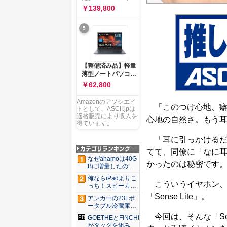
ー 83K9003JJP ノー
ソコン Vivobook 15
￥139,800
トPC
M1502NAQ 15.6イ
ンチ AMD Ryzen 7
5
170 メモリ16GB
SSD 512GB
Microsoft 365
Personal (24か月版)
搭載 Windows 11 重
【整備済み品】軽量
量1.7kg Wi-Fi 6E ク
薄型ノートパソコン
ワイエットブルー
dynabook G83 ■
￥62,800
M1502NAQ-
13.3型
R7165BUWS
FHD(1920x1080) -
Amazonのアソシエイ
高性能第11世代Core
「このつけ心地、癖
トとして、ASCII.jpは
i5-1135G7 - メモリ
適格販売により収入を
心地の自然さ。もう
16GB - SSD 256GB
得ています。
- Webカメラ -
WiFi&Bluetooth -
「耳に引っかけるだ
USB Type-C - MS
てて、同僚に「なに
Office 2021 - Win11
なぜahamoは40G
搭載
かったのは秘密です
Bに増量したの
か ...
俺ならiPadよりこ
こういうイヤホン、ま
っち！スピーカー
9個...
「Sense Lite」。
アンカーの23Lポ
ータブル冷蔵庫が
Ama...
今回は、そんな「Sen
GOETHEとFINCHI
がタッグを組み...