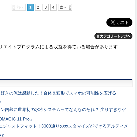
前へ
1
2
3
4
次へ
リエイトプログラムによる収益を得ている場合があります
ボ好きの俺は感動した！合体＆変形でスマホの可能性を広げる
ド
ァン内蔵に世界初の水冷システムってなんなのそれ？ 尖りすぎなゲ
GIC 11 Pro」
にジャストフィット！3000通りのカスタマイズができるアルティメ
みた