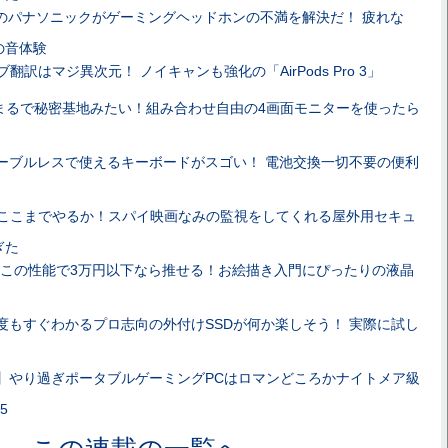
のパナソニックがゲーミングヘッドホンの不満を解決だ！ 疲れな
の音体験
ブ翻訳はマジ異次元！ ノイキャンも強化の「AirPods Pro 3」
まるで秘密基地みたい！組み合わせ自由の4画面モニターを使ったら
ーブルレスで使えるキーボードがスゴい！ 電池交換一切不要の便利
ここまでやるか！スパイ映画なみの監視をしてくれる屋外用セキュ
ぎた
この性能で3万円以下なら推せる！お絵描き入門にぴったりの液晶
度もすぐわかるプロ志向の外付けSSDが何か楽しそう！ 実際に試し
】やり過ぎポータブルゲーミングPCはロマンどころかナイトメア級
5