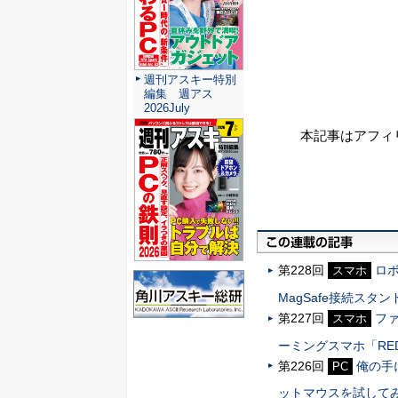
週刊アスキー特別
編集 週アス
2026July
本記事はアフィ
第228回
ロ
スマホ
MagSafe接続スタン
第227回
フ
スマホ
ーミングスマホ「REDMA
第226回
俺の手
PC
ットマウスを試して