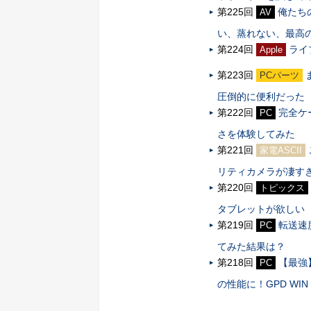
第225回
俺たち
AV
い、蒸れない、最高
第224回
ライ
Apple
第223回
PCパーツ
圧倒的に便利だった
第222回
完全ケ
PC
さを体験してみた
第221回
家電ASCII
リティカメラが凄す
第220回
トピックス
タブレットが欲しい
第219回
転送速
PC
てみた結果は？
第218回
【最強
PC
の性能に！GPD WIN 