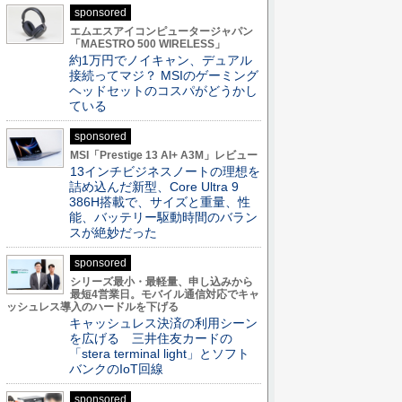
sponsored
エムエスアイコンピュータージャパン
「MAESTRO 500 WIRELESS」
約1万円でノイキャン、デュアル
接続ってマジ？ MSIのゲーミング
ヘッドセットのコスパがどうかし
ている
sponsored
MSI「Prestige 13 AI+ A3M」レビュー
13インチビジネスノートの理想を
詰め込んだ新型、Core Ultra 9
386H搭載で、サイズと重量、性
能、バッテリー駆動時間のバラン
スが絶妙だった
sponsored
シリーズ最小・最軽量、申し込みから
最短4営業日。モバイル通信対応でキャ
ッシュレス導入のハードルを下げる
キャッシュレス決済の利用シーン
を広げる 三井住友カードの
「stera terminal light」とソフト
バンクのIoT回線
sponsored