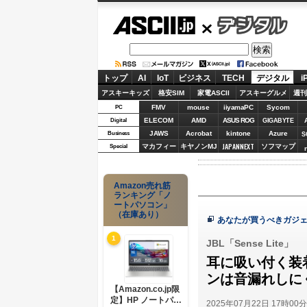
ASCII.jp
デジタル
トップ
AI
IoT
ビジネス
TECH
デジタル
i
アスキーキッズ
格安SIM
家電ASCII
アスキーグルメ
週刊
FMV
mouse
iiyamaPC
Sycom
PC
ELECOM
AMD
ASUS ROG
Digital
GIGABYTE
JAWS
Acrobat
kintone
Azure
Business
S
JAPANNEXT
マカフィー
キヤノンMJ
ソフマップ
Special
Amazon売れ筋
ランキング「ノ
ートパソコン」
（在庫あり）
あなたが買うべきガジェ
1
JBL「Sense Lite」
耳に吸い付く装
ンは音漏れしに
【Amazon.co.jp限
定】HP ノートパソ
2025年07月22日 17時00