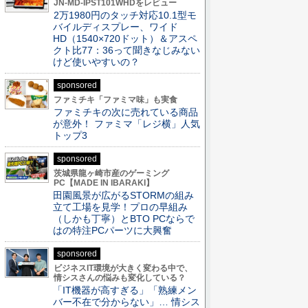
JN-MD-IPST101WHDをレビュー
2万1980円のタッチ対応10.1型モ
バイルディスプレー、ワイド
HD（1540×720ドット）＆アスペ
クト比77：36って聞きなじみない
けど使いやすいの？
sponsored
ファミチキ「ファミマ味」も実食
ファミチキの次に売れている商品
が意外！ ファミマ「レジ横」人気
トップ3
sponsored
茨城県龍ヶ崎市産のゲーミング
PC【MADE IN IBARAKI】
田園風景が広がるSTORMの組み
立て工場を見学！プロの早組み
（しかも丁寧）とBTO PCならで
はの特注PCパーツに大興奮
sponsored
ビジネスIT環境が大きく変わる中で、
情シスさんの悩みも変化している？
「IT機器が高すぎる」「熟練メン
バー不在で分からない」… 情シス