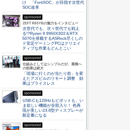
け 「FortiSOC」が目指す次世代
SOC改革
sponsored
ZEFT R65YBの魅力をインタビュー
次世代でも、次々世代でも戦え
る!?Ryzen 9 9950X3D2＆RTX
5070を搭載するASRock尽くしの
ド安定ゲーミングPCはクリエイ
ティブな作業もどんとこい
sponsored
仕組みとしてはシンプルだが、業務へ
の効果は絶大
「現場に行くのが当たり前」を変
えたアズビルのリモート調整 効
果はプライスレス
sponsored
USB-Cも120Hzもピボットも。い
ま欲しい機能が全部入り！ 色再
現が美しい23.8型ディスプレーが
新定番になる
sponsored