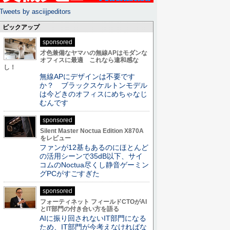
Tweets by asciijpeditors
ピックアップ
sponsored
才色兼備なヤマハの無線APはモダンな
オフィスに最適 これなら違和感な
し！
無線APにデザインは不要です
か？ ブラックスケルトンモデル
は今どきのオフィスにめちゃなじ
むんです
sponsored
Silent Master Noctua Edition X870A
をレビュー
ファンが12基もあるのにほとんど
の活用シーンで35dB以下、サイ
コムのNoctua尽くし静音ゲーミン
グPCがすごすぎた
sponsored
フォーティネット フィールドCTOがAI
とIT部門の付き合い方を語る
AIに振り回されないIT部門になる
ため、IT部門が今考えなければな