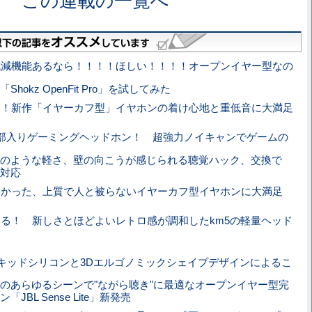
この連載の一覧へ
低減機能あるなら！！！！ほしい！！！！オープンイヤー型なの
okz OpenFit Pro」を試してみた
た！新作「イヤーカフ型」イヤホンの着け心地と重低音に大満足
部入りゲーミングヘッドホン！ 超強力ノイキャンでゲームの
のような軽さ、壁の向こうが感じられる聴覚ハック、交換で
対応
良かった、上質で人と被らないイヤーカフ型イヤホンに大満足
る！ 新しさとほどよいレトロ感が調和したkm5の軽量ヘッド
キッドシリコンと3Dエルゴノミックシェイプデザインによるこ
のあらゆるシーンで"ながら聴き"に最適なオープンイヤー型完
BL Sense Lite」新発売