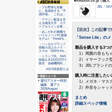
■Amazon.co.jpで購入
ASCII倶楽部
JBL「SEN
・プロ野球も対象
に、急成長する「予
測市場」 これは…
・アマゾン配送を支
える物流大手、ステ
ーブルコイン企業…
【目次】この記事で
・あこがれの旗艦モ
バイルノートPC最新
「Sense Lite」
モデル=「ThinkPa…
・ハッセルブラッド
製品を購入する3つ
搭載の頂上カメラ・
スマホ「OPPO Fin…
1）周囲の音もちゃ
・トランプ氏、SNS
2）イヤーフック型
投稿を月1620万円で
販売 金融機関向…
3）JBLブランド
ASCII倶楽部とは
購入時に注意したい
注目ニュース
週刊アスキー特別
1）メガネ・マスク
編集 週アス
2）外音をシャット
2026August
まとめ
詳細スペック情報