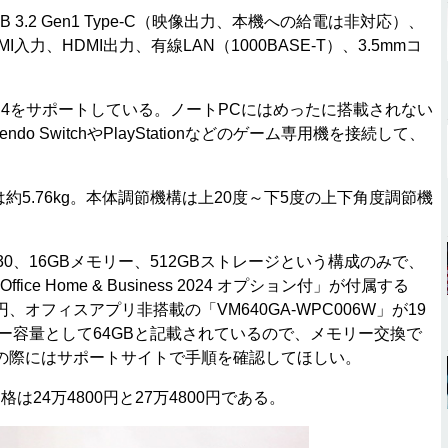
.2 Gen1 Type-C（映像出力、本機への給電は非対応）、
.0、HDMI入力、HDMI出力、有線LAN（1000BASE-T）、3.5mmコ
oth 5.4をサポートしている。ノートPCにはめったに搭載されない
do SwitchやPlayStationなどのゲーム専用機を接続して、
量は約5.76kg。本体調節機構は上20度～下5度の上下角度調節機
5 430、16GBメモリー、512GBストレージという構成のみで、
」/「Office Home & Business 2024 オプション付」が付属する
00円、オフィスアプリ非搭載の「VM640GA-WPC006W」が19
リー容量として64GBと記載されているので、メモリー交換で
の際にはサポートサイトで手順を確認してほしい。
は24万4800円と27万4800円である。