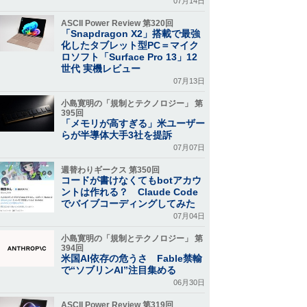
07月14日
ASCII Power Review 第320回
「Snapdragon X2」搭載で最強
化したタブレット型PC＝マイク
ロソフト「Surface Pro 13」12
世代 実機レビュー
07月13日
小島寛明の「規制とテクノロジー」 第
395回
「メモリが高すぎる」米ユーザー
らが半導体大手3社を提訴
07月07日
週替わりギークス 第350回
コードが書けなくてもbotアカウ
ントは作れる？ Claude Code
でバイブコーディングしてみた
07月04日
小島寛明の「規制とテクノロジー」 第
394回
米国AI依存の危うさ Fable禁輸
で“ソブリンAI”注目集める
06月30日
ASCII Power Review 第319回