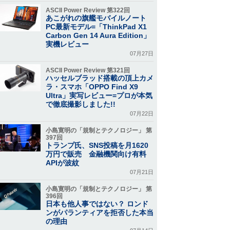
ASCII Power Review 第322回
あこがれの旗艦モバイルノート
PC最新モデル=「ThinkPad X1
Carbon Gen 14 Aura Edition」
実機レビュー
07月27日
ASCII Power Review 第321回
ハッセルブラッド搭載の頂上カメ
ラ・スマホ「OPPO Find X9
Ultra」実写レビュー=プロが本気
で徹底撮影しました!!
07月22日
小島寛明の「規制とテクノロジー」 第
397回
トランプ氏、SNS投稿を月1620
万円で販売 金融機関向け有料
APIが波紋
07月21日
小島寛明の「規制とテクノロジー」 第
396回
日本も他人事ではない？ ロンド
ンがパランティアを拒否した本当
の理由