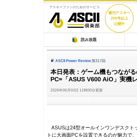
アスキーファンのためのサービス
週刊アスキー
200号以上
公開中
ASCII倶楽部
読み放題
ASCII Power Review
第317回
本日発表：ゲーム機もつながる
PC=「ASUS V600 AiO」実
2026年06月03日 11時00分更新
ASUSは24型オールインワンデスクトップPC
トに大画面PCを設置できるのが魅力で