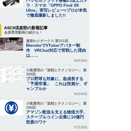
ハッセルブラッド搭載の頂上カメ
ラ・スマホ「OPPO Find X9
Ultra」実写レビュー=プロが本気
で徹底撮影しました!!
ASCII倶楽部の新着記事
会員専用動画の紹介も！
週替わりギークス 第351回
BlenderでVTuberアバター制
作 VRChat対応で苦戦した理由
は……
08月08日
小島寛明の「規制とテクノロジー」 第
399回
プロ野球も対象に、急成長する
「予測市場」 これは投資か、ギ
ャンブルか
08月04日
小島寛明の「規制とテクノロジー」 第
398回
アマゾン配送を支える物流大手、
ステーブルコイン企業に10億円
投資のワケ
07月28日