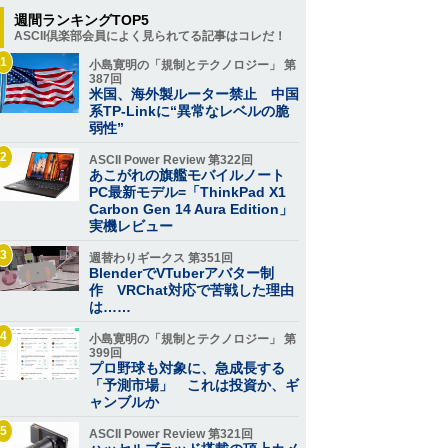
週間ランキングTOP5
ASCII倶楽部会員によく見られてる記事はコレだ！
1
小島寛明の「規制とテクノロジー」 第
387回
米国、海外製ルーター禁止 中国
系TP-Linkに“異常なレベルの脆
弱性”
2
ASCII Power Review 第322回
あこがれの旗艦モバイルノート
PC最新モデル=「ThinkPad X1
Carbon Gen 14 Aura Edition」
実機レビュー
3
週替わりギークス 第351回
BlenderでVTuberアバター制
作 VRChat対応で苦戦した理由
は……
4
小島寛明の「規制とテクノロジー」 第
399回
プロ野球も対象に、急成長する
「予測市場」 これは投資か、ギ
ャンブルか
5
ASCII Power Review 第321回