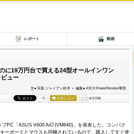
レポート
動画
のに19万円台で買える24型オールインワン
機レビュー
文● 写真 ジャイアン鈴木 ＋ 編集● ASCII PowerReview軍団
お気に入り
一覧
「ASUS V600 AiO (VM640)」を発表した。コンパク
、キーボードとマウスも同梱されているので、購入してすぐ使