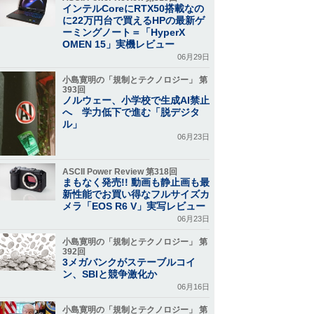
インテルCoreにRTX50搭載なの
に22万円台で買えるHPの最新ゲ
ーミングノート＝「HyperX
OMEN 15」実機レビュー
06月29日
小島寛明の「規制とテクノロジー」 第
393回
ノルウェー、小学校で生成AI禁止
へ 学力低下で進む「脱デジタ
ル」
06月23日
ASCII Power Review 第318回
まもなく発売!! 動画も静止画も最
新性能でお買い得なフルサイズカ
メラ「EOS R6 V」実写レビュー
06月23日
小島寛明の「規制とテクノロジー」 第
392回
3メガバンクがステーブルコイ
ン、SBIと競争激化か
06月16日
小島寛明の「規制とテクノロジー」 第