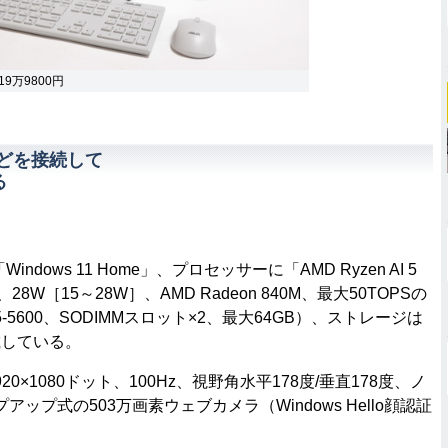
 19万9800円
ionなどを接続して
る
「Windows 11 Home」、プロセッサーに「AMD Ryzen AI 5
28W［15～28W］、AMD Radeon 840M、最大50TOPSの
-5600、SODIMMスロット×2、最大64GB）、ストレージは
搭載している。
0×1080ドット、100Hz、視野角水平178度/垂直178度、ノ
プ式の503万画素ウェブカメラ（Windows Hello顔認証