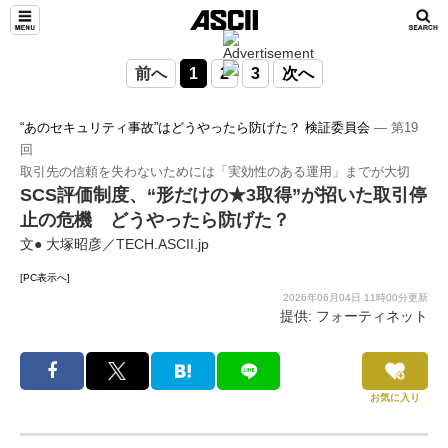
前へ
1
2
3
次へ
“あのセキュリティ事故”はどうやったら防げた？ 検証委員会
― 第19
回
取引先の信頼を失わないためには「実効性のある運用」までが大切
SCS評価制度、“形だけの★3取得”が招いた取引停
止の危機 どうやったら防げた？
文● 大塚昭彦／TECH.ASCII.jp
[PC表示へ]
2026年06月04日 11時00分更新
提供: フォーティネット
お気に入り