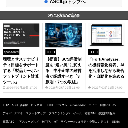
ASCII.jpトップへ
次にお勧めの記事
sponsored
TECH
TECH
環境とサステナビリ
【提言】SCS評価制
「FortiAnalyzer」
ティ目標をサポート
度を“追い風”に変え
の機能強化発表、AI
する「製品カーボン
る 中小企業の経営
を活用しながら統合
フットプリント計算
者が認識すべき「3
化・自動化を進める
ツール」
原則・7つの取組」
2026年06月29日 17:00
2026年05月26日 11:00
2025年03月21日 07:00
TOP
ASCII倶楽部
ビジネス
TECH
デジタル
iPhone/Mac
ホビー
自作PC
AV
アキバ
スマホ
スタートアップ
プログラミング+
ゲーム
格安SIM
倶楽部情報局
家電ASCII
アスキーグルメ
MITTR
IoT
サイバーセキュリティ小説コンテスト
SDGs