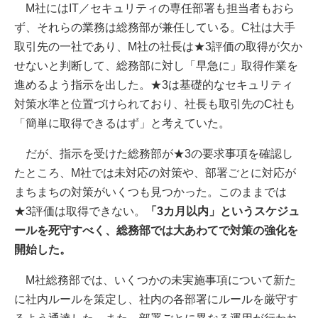
M社にはIT／セキュリティの専任部署も担当者もおら
ず、それらの業務は総務部が兼任している。C社は大手
取引先の一社であり、M社の社長は★3評価の取得が欠か
せないと判断して、総務部に対し「早急に」取得作業を
進めるよう指示を出した。★3は基礎的なセキュリティ
対策水準と位置づけられており、社長も取引先のC社も
「簡単に取得できるはず」と考えていた。
だが、指示を受けた総務部が★3の要求事項を確認し
たところ、M社では未対応の対策や、部署ごとに対応が
まちまちの対策がいくつも見つかった。このままでは
★3評価は取得できない。
「3カ月以内」というスケジュ
ールを死守すべく、総務部では大あわてで対策の強化を
開始した。
M社総務部では、いくつかの未実施事項について新た
に社内ルールを策定し、社内の各部署にルールを厳守す