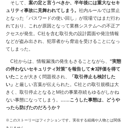
そして、
案の定と言うべきか、半年後には重大なセキ
ュリティ事故に見舞われてしまう。
社内ルールでは禁止
となった「パスワードの使い回し」が現場ではまだ行わ
れており、これが原因となって業務システムへの不正ア
クセスが発生。C社を含む取引先の設計図面や発注情報
などが盗み出され、犯罪者から脅迫を受けることになっ
てしまった。
C社からは、情報漏洩の発生もさることながら、
“実態
の伴わないセキュリティ対策”を報告して★3評価を得て
いた
ことが大きく問題視され、
「取引停止も検討した
い」
と厳しい言葉が伝えられた。C社との取引規模は大
きく、取引停止となるとM社の事業存続もゆるがしかね
ない事態になってしまう。
……こうした事態は、どうや
ったら防げたのだろうか？
※このストーリーはフィクションです。実在する組織や人物とは関係
ありません。