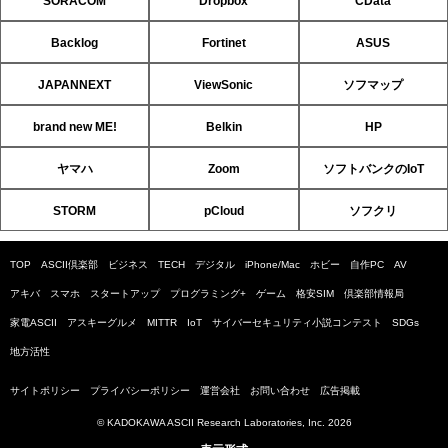
SORACOM
Dropbox
CData
Backlog
Fortinet
ASUS
JAPANNEXT
ViewSonic
ソフマップ
brand new ME!
Belkin
HP
ヤマハ
Zoom
ソフトバンクのIoT
STORM
pCloud
ソフクリ
TOP
ASCII倶楽部
ビジネス
TECH
デジタル
iPhone/Mac
ホビー
自作PC
AV
アキバ
スマホ
スタートアップ
プログラミング+
ゲーム
格安SIM
倶楽部情報局
家電ASCII
アスキーグルメ
MITTR
IoT
サイバーセキュリティ小説コンテスト
SDGs
地方活性
サイトポリシー
プライバシーポリシー
運営会社
お問い合わせ
広告掲載
© KADOKAWA ASCII Research Laboratories, Inc. 2026