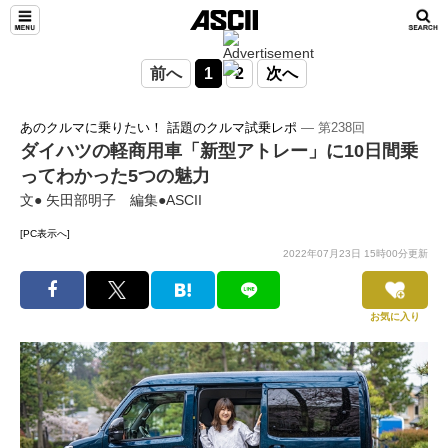
前へ
1
2
次へ
あのクルマに乗りたい！ 話題のクルマ試乗レポ
― 第238回
ダイハツの軽商用車「新型アトレー」に10日間乗
ってわかった5つの魅力
文● 矢田部明子 編集●ASCII
[PC表示へ]
2022年07月23日 15時00分更新
お気に入り