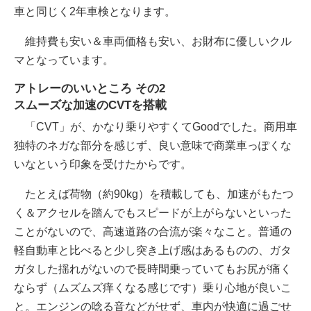
車と同じく2年車検となります。
維持費も安い＆車両価格も安い、お財布に優しいクル
マとなっています。
アトレーのいいところ その2
スムーズな加速のCVTを搭載
「CVT」が、かなり乗りやすくてGoodでした。商用車
独特のネガな部分を感じず、良い意味で商業車っぽくな
いなという印象を受けたからです。
たとえば荷物（約90kg）を積載しても、加速がもたつ
く＆アクセルを踏んでもスピードが上がらないといった
ことがないので、高速道路の合流が楽々なこと。普通の
軽自動車と比べると少し突き上げ感はあるものの、ガタ
ガタした揺れがないので長時間乗っていてもお尻が痛く
ならず（ムズムズ痒くなる感じです）乗り心地が良いこ
と。エンジンの唸る音などがせず、車内が快適に過ごせ