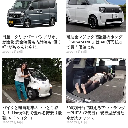
日産「クリッパー バン／リオ」
補助金マジックで話題のホンダ
が進化 安全装備も内外装も“働く
「Super-ONE」は340万円払っ
軽”がちゃんと今ど...
て買う価値はあ...
2026年5月15日
2026年6月28日
バイクと軽自動車のいいとこ取
200万円台で狙えるアウトランダ
り！ 1kmが4円で走れる街乗り最
ーPHEV（2代目） 現行型が出た
強EV「トヨタ コ...
今が大チャンス...
2026年5月30日
2026年6月21日