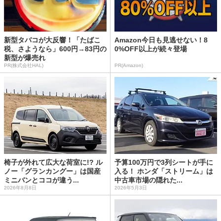
新型タバコが大反響！「たばこ
Amazon今日も見逃せない！8
税、さようなら」600円→83円の
0%OFF以上が続々登場
新型が爆売れ
PR(株式会社HAL)
PR(Amazon)
椅子が外れて広大な荷室に!? ル
予算100万円で3列シートが手に
ノー「グランカングー」は国産
入る！ ホンダ「ストリーム」は
ミニバンとココが違う...
中古車市場の隠れた...
2026年8月8日
2026年5月3日