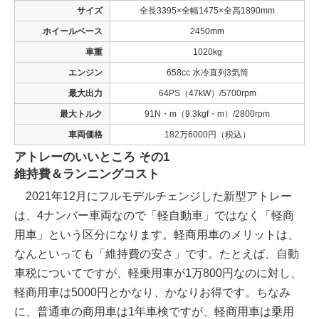
サイズ
全長3395×全幅1475×全高1890mm
ホイールベース
2450mm
車重
1020kg
エンジン
658cc 水冷直列3気筒
最大出力
64PS（47kW）/5700rpm
最大トルク
91N・m（9.3kgf・m）/2800rpm
車両価格
182万6000円（税込）
アトレーのいいところ その1
維持費＆ランニングコスト
2021年12月にフルモデルチェンジした新型アトレー
は、4ナンバー車両なので「軽自動車」ではなく「軽商
用車」という区分になります。軽商用車のメリットは、
なんといっても「維持費の安さ」です。たとえば、自動
車税についてですが、軽乗用車が1万800円なのに対し、
軽商用車は5000円とかなり、かなりお得です。ちなみ
に、普通車の商用車は1年車検ですが、軽商用車は乗用