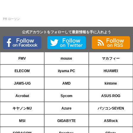
PR ローソン
公式アカウントをフォローして最新情報を手に入れよう
FMV
mouse
マカフィー
ELECOM
iiyama PC
HUAWEI
JAWS-UG
AMD
kintone
Acrobat
Sycom
ASUS ROG
キヤノンMJ
Azure
パソコンSEVEN
MSI
GIGABYTE
ASRock