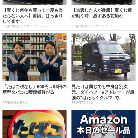
【宝くじ何年も買って一度も当
【当選した人が暴露】宝くじ運
たらない人へ】原因、はっきり
が動く時、必ずある前触れ
してます
PR(合同会社デジタルファーム )
PR(合同会社デジタルファーム )
「たばこ税なし」600円→83円の
見た目は同じでも中身は別次
新型タバコに喫煙者群がる
元。ダイハツ「eアトレー」が最
強の“はたらくクルマ”で...
PR(株式会社HAL)
2026年7月20日