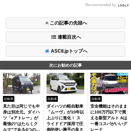
Recommended by
この記事の先頭へ
連載目次へ
ASCII.jpトップへ
次にお勧めの記事
自動車
自動車
自動車
安全機能はそのまま
見た目は同じでも中
ダイハツの軽自動車
に100万円以下で買
身は別次元。ダイハ
「ムーヴ」が10年以
える新型アルト Aは
ツ「eアトレー」が
上ぶりに進化！ ス
一番コスパがいいグ
最強の“はたらくク
ライドドア採用で圧
レード
ルマ”である4つの理
倒的使い勝手の良さ