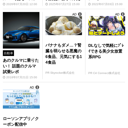
由
2022年07月03日 15:00
2026年07月20日 12:00
2025年07月27日 15:00
AD
AD
バナナもダメ…？腎
DLなしで気軽にﾌﾟﾚ
臓を弱らせる悪魔の
ｲできる美少女放置
自動車
6食品、元気にする1
系RPG
あのクルマに乗りた
4食品
い！ 話題のクルマ
試乗レポ
PR Skyrocket株式会社
PR C4 Connect株式会社
2018年07月21日 15:00
AD
ローソンアプリ／ク
ーポン配信中