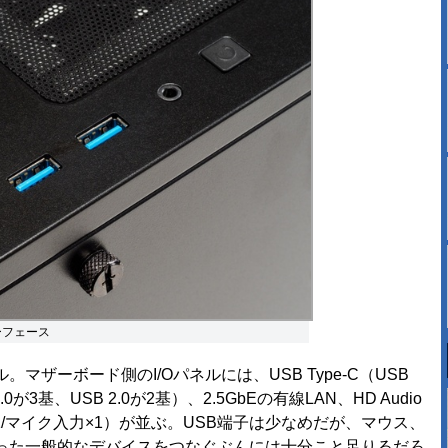
ーフェース
ザーボード側のI/Oパネルには、USB Type-C（USB
.0が3基、USB 2.0が2基）、2.5GbEの有線LAN、HD Audio
1/マイク入力×1）が並ぶ。USB端子は少なめだが、マウス、
った一般的なデバイスをつなぐぶんには十分こと足りるだろ