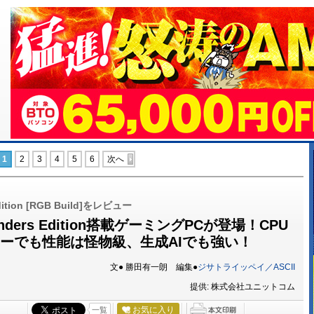
1
2
3
4
5
6
次へ
dition [RGB Build]をレビュー
ounders Edition搭載ゲーミングPCが登場！CPU
ミニタワーでも性能は怪物級、生成AIでも強い！
文● 勝田有一朗 編集●
ジサトライッペイ／ASCII
提供: 株式会社ユニットコム
お気に入り
一覧