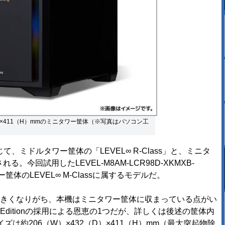
D）×411（H）mmのミニタワー筐体（※写真はパソコン工
、ミドルタワー筐体の「LEVEL∞ R-Class」と、ミニタ
れる。今回試用したLEVEL-M8AM-LCR98D-XKMXB-
、ミニタワー筐体のLEVEL∞ M-Classに属するモデルだ。
きくなりがち、本機はミニタワー筐体に収まっている点がい
nders Editionの採用による恩恵の1つだが、詳しくは後述の筐体内
は約206（W）×432（D）×411（H）mm（最大突起物除