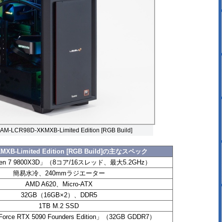
CR98D-XKMXB-Limited Edition [RGB Build]
MXB-Limited Edition [RGB Build]の主なスペック
en 7 9800X3D」（8コア/16スレッド、最大5.2GHz）
簡易水冷、240mmラジエーター
AMD A620、Micro-ATX
32GB（16GB×2）、DDR5
1TB M.2 SSD
orce RTX 5090 Founders Edition」（32GB GDDR7）