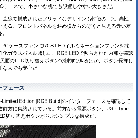
ワーPCケースで、小さいな机でも設置しやすい大きさだ。
直線で構成されたソリッドなデザインも特徴の1つ。高性
いえる。フロントパネルを斜め横からのぞくと見える赤い差
る。
、PCケースファンにRGB LEDイルミネーションファンを採
化ガラスパネル越しに、RGB LEDで照らされた内部を確認
筐体天面のLED切り替えボタンで制御できるほか、ボタン長押し
手な人でも安心だ。
ーフェース
Limited Edition [RGB Build]のインターフェースを確認して
方に集約されている。前方から電源ボタン、USB Type-
、LED切り替えボタンが並ぶシンプルな構成だ。