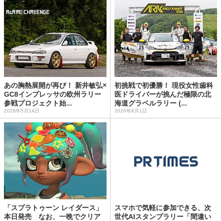
あの胸熱展開が再び！ 新井敏弘×
初挑戦で初優勝！ 現役女性歯科
GC8インプレッサの欧州ラリー
医ドライバーが挑んだ極限の北
参戦プロジェクト始...
海道グラベルラリー (...
2026年5月14日
2026年8月1日
「スプラトゥーン レイダース」
スマホで気軽に参加できる、次
本日発売 なお、一晩でクリア
世代AIスタンプラリー「間違い