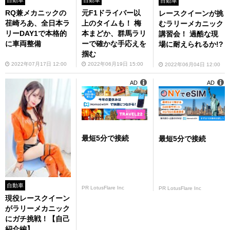
自動車
自動車
自動車
RQ兼メカニックの
元F1ドライバー以
レースクイーンが挑
荏崎ろあ、全日本ラ
上のタイムも！ 梅
むラリーメカニック
リーDAY1で本格的
本まどか、群馬ラリ
講習会！ 過酷な現
に車両整備
ーで確かな手応えを
場に耐えられるか!?
掴む
2022年07月17日 12:00
2022年06月19日 15:00
2022年06月04日 12:00
AD
AD
最短5分で接続
最短5分で接続
自動車
PR LotusFlare Inc
PR LotusFlare Inc
現役レースクイーン
がラリーメカニック
にガチ挑戦！【自己
紹介編】