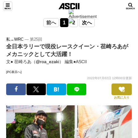
前へ
1
2
次へ
私→WRC
― 第25回
全日本ラリーで現役レースクイーン・荏崎ろあが
メカニックとして大活躍！
文● 荏崎ろあ（
@roa_ezaki
） 編集●ASCII
[PC表示へ]
2022年07月02日 12時00分更新
お気に入り