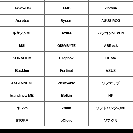
JAWS-UG
AMD
kintone
Acrobat
Sycom
ASUS ROG
キヤノンMJ
Azure
パソコンSEVEN
MSI
GIGABYTE
ASRock
SORACOM
Dropbox
CData
Backlog
Fortinet
ASUS
JAPANNEXT
ViewSonic
ソフマップ
brand new ME!
Belkin
HP
ヤマハ
Zoom
ソフトバンクのIoT
STORM
pCloud
ソフクリ