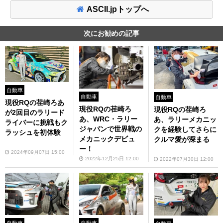
ASCII.jpトップへ
次にお勧めの記事
自動車
自動車
自動車
現役RQの荏崎ろあ
現役RQの荏崎ろ
現役RQの荏崎ろ
が2回目のラリード
あ、WRC・ラリー
あ、ラリーメカニッ
ライバーに挑戦もク
ジャパンで世界戦の
クを経験してさらに
ラッシュを初体験
メカニックデビュ
クルマ愛が深まる
ー！
2024年09月07日 15:00
2022年12月25日 12:00
2022年07月30日 12:00