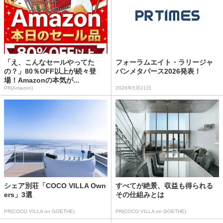
「え、こんなセールやってた
フォーラムエイト・ラリージャ
の？」80％OFF以上が続々登
パンメタバース2026発表！
場！Amazonの本気が...
PR(Amazon)
2026年5月21日
シェア別荘「COCO VILLA Own
すべてが絶景、収益も得られる
ers」3選
その仕組みとは
PR(COCO VILLA on GOETHE)
PR(COCO VILLA on GOETHE)