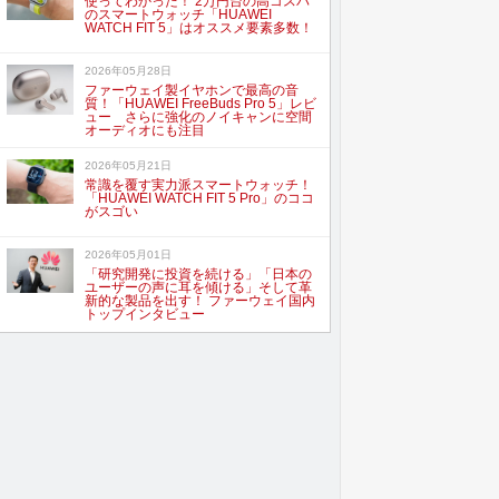
使ってわかった！ 2万円台の高コスパ
のスマートウォッチ「HUAWEI
WATCH FIT 5」はオススメ要素多数！
2026年05月28日
ファーウェイ製イヤホンで最高の音
質！「HUAWEI FreeBuds Pro 5」レビ
ュー さらに強化のノイキャンに空間
オーディオにも注目
2026年05月21日
常識を覆す実力派スマートウォッチ！
「HUAWEI WATCH FIT 5 Pro」のココ
がスゴい
2026年05月01日
「研究開発に投資を続ける」「日本の
ユーザーの声に耳を傾ける」そして革
新的な製品を出す！ ファーウェイ国内
トップインタビュー