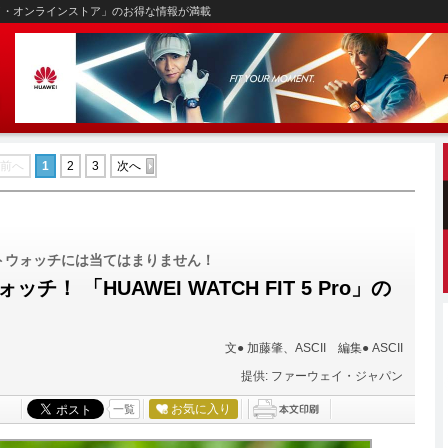
イ・オンラインストア」のお得な情報が満載
前へ
1
2
3
次へ
トウォッチには当てはまりません！
 「HUAWEI WATCH FIT 5 Pro」の
文● 加藤肇、ASCII 編集● ASCII
提供: ファーウェイ・ジャパン
お気に入り
一覧