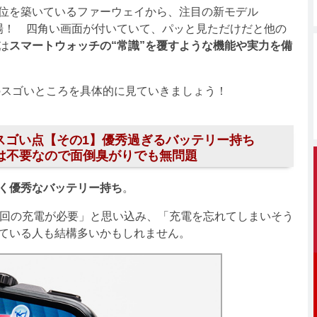
位を築いているファーウェイから、注目の新モデル
場！ 四角い画面が付いていて、パッと見ただけだと他の
は
スマートウォッチの“常識”を覆すような機能や実力を備
 Proのスゴいところを具体的に見ていきましょう！
 Proのスゴい点【その1】優秀過ぎるバッテリー持ち
電は不要なので面倒臭がりでも無問題
く優秀なバッテリー持ち
。
回の充電が必要」と思い込み、「充電を忘れてしまいそう
ている人も結構多いかもしれません。