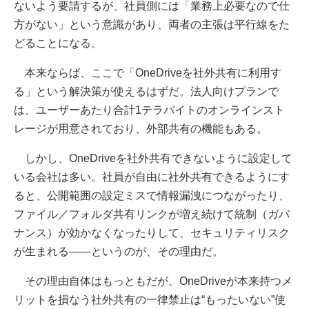
ないよう要請するが、社員側には「業務上必要なので仕
方がない」という意識があり、両者の主張は平行線をた
どることになる。
本来ならば、ここで「OneDriveを社外共有に利用す
る」という解決策が使えるはずだ。法人向けプランで
は、ユーザーあたり合計1テラバイトのオンラインスト
レージが用意されており、外部共有の機能もある。
しかし、OneDriveを社外共有できないように設定して
いる会社は多い。社員が自由に社外共有できるようにす
ると、公開範囲の設定ミスで情報漏洩につながったり、
ファイル／フォルダ共有リンクが増え続けて統制（ガバ
ナンス）が効かなくなったりして、セキュリティリスク
が生まれる――というのが、その理由だ。
その理由自体はもっともだが、OneDriveが本来持つメ
リットを損なう社外共有の一律禁止は“もったいない”使