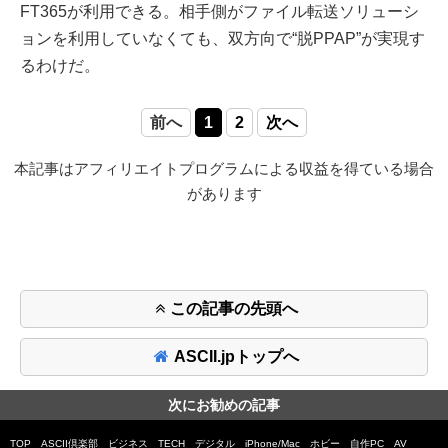
FT365が利用できる。相手側がファイル転送ソリューシ
ョンを利用していなくても、双方向で“脱PPAP”が実現す
るわけだ。
前へ
1
2
次へ
本記事はアフィリエイトプログラムによる収益を得ている場合
があります
この記事の先頭へ
ASCII.jpトップへ
次にお勧めの記事
TOP
ASCII倶楽部
ビジネス
TECH
デジタル
iPhone/Mac
ホビー
自作PC
AV