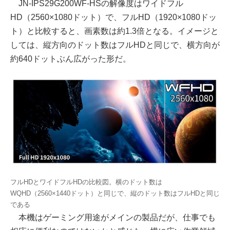
JN-IPS29G200WF-HSの解像度はワイドフル
HD（2560×1080ドット）で、フルHD（1920×1080ドッ
ト）と比較すると、画素数は約1.3倍となる。イメージと
しては、縦方向のドット数はフルHDと同じで、横方向が
約640ドットぶん広がった形だ。
フルHDとワイドフルHDの比較図。横のドット数は
WQHD（2560×1440ドット）と同じで、縦のドット数はフルHDと同じ
である
本機はゲーミング用途がメインの製品だが、仕事でも