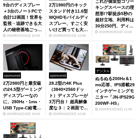
これが個室型コワー
9台のディスプレー
2万1980円のキック
キングスペースの理
＋3台のノートPCで
スタンド付き11.6型
想形!?駅徒歩5秒の
合計12画面！世界を
WQHDモバイルディ
超好立地、利用料は
監視・追跡できる大
スプレー、すごく安
30分250円、ディス
人の秘密基地ごっこ
いけど買っても大丈
プレーは4K＆ピボ
2026年05月02日 10:00
をご覧あれ
夫？
2026年05月31日 10:00
2026年05月23日 10:00
ット可で仕事がはか
どる「いいオフィス
浅草」
デジタル
sponsored
sponsored
ぬるぬる200Hz＆1
2万2980円と最安級
28.2型の4K Plus
ms応答、IPS搭載29
の24.5型ゲーミング
（3840×2560ドッ
インチゲーミングモ
ディスプレーなの
ト）ディスプレーが
ニター「JN-IPS29G
に、280Hz・1ms・
3万円台！ 超高解像
200WF-HS」
USB Type-C給電・
度な３：２画面で仕
2026年03月26日 11:00
昇降式多機能スタン
事がはかどりまくる
2026年04月18日 10:00
2026年04月25日 10:00
ド！もうこれでいい
こと間違いなし
じゃない