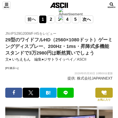
前へ
1
2
3
4
5
次へ
JN-IPS29G200WF-HSをレビュー
29型のワイドフルHD（2560×1080ドット）ゲーミ
ングディスプレー、200Hz・1ms・昇降式多機能
スタンドで3万2980円は断然買いでしょう
文●
いちえもん
編集●
ジサトライッペイ
／ASCII
[PC表示へ]
2026年05月30日 10時00分更新
提供: 株式会社JAPANNEXT
お気に入り