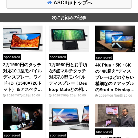
ASCII.jpトップへ
次にお勧めの記事
sponsored
sponsored
sponsored
2万1980円のタッチ
1万6980円とお手頃
4K Plus・5K・6K
対応10.1型モバイル
な5点マルチタッチ
の“4K超え”ディス
ディスプレー、ワイ
対応7.8型モバイル
プレーはどのぐらい
ドHD（1540×720ド
ディスプレー！Des
精細なの？アップル
ット）＆アスペクト
ktop Mateとの相性
のStudio Displayよ
比77：36って聞き
も抜群だった
りもはるかに安いモ
2026年07月18日 10:00
2026年06月20日 10:00
2026年06月06日 10:00
なじみないけど使い
デルで比較してみた
やすいの？
sponsored
sponsored
sponsored