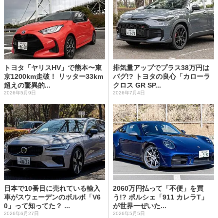
トヨタ「ヤリスHV」で熊本〜東
排気量アップでプラス38万円は
京1200km走破！ リッター33km
バグ!? トヨタの良心「カローラ
超えの驚異的...
クロス GR SP...
2026年5月9日
2026年7月4日
日本で10番目に売れている輸入
2060万円払って「不便」を買
車がスウェーデンのボルボ「V6
う!? ポルシェ「911 カレラT」
0」って知ってた？ ...
が世界一ぜいた...
2026年6月27日
2026年5月5日