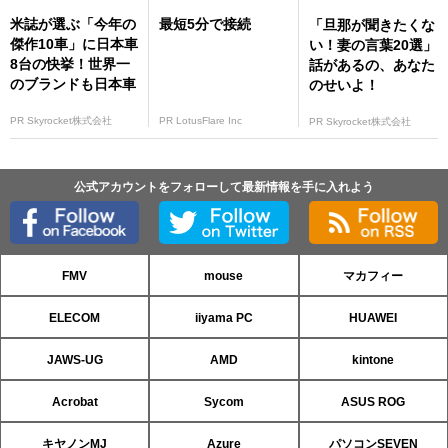
米誌が選ぶ「今年の
最短5分で接続
「旦那が聞きたくな
傑作10車」に日本車
い！妻の言葉20選」
8台の快挙！世界一
話があるの、あなた
のブランドも日本車
のせいよ！
PR Skyrocket株式会社
PR LotusFlare Inc
PR Skyrocket株式会社
公式アカウントをフォローして最新情報を手に入れよう
FMV
mouse
マカフィー
ELECOM
iiyama PC
HUAWEI
JAWS-UG
AMD
kintone
Acrobat
Sycom
ASUS ROG
キヤノンMJ
Azure
パソコンSEVEN