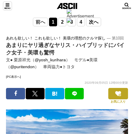
前へ
1
2
3
4
次へ
あれも欲しい！ これも欲しい！ 美環の理想のクルマ探し
― 第10回
あまりにヤリ過ぎなヤリス・ハイブリッドにバイ
ク女子・美環も驚愕
文● 栗原祥光（
@yosh_kurihara
） モデル●美環
（
@puritendon
） 車両協力●トヨタ
[PC表示へ]
2020年09月05日 12時00分更新
お気に入り