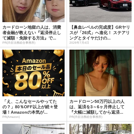
カードローン地獄の人は、消費
【鼻血レベルの完成度】GRヤリ
者金融が教えない『返済停止し
スが「26式」へ進化！ ステアリ
て減額・免除する方法』で...
ングとタイヤだけの...
PR(渋谷法務総合事務所)
2026年7月4日
「え、こんなセールやってた
カードローン50万円以上の人
の？」80％OFF以上が続々登
は、返済を3～6ヶ月停止して
場！Amazonの本気が...
『大幅に減額してから返済...
PR(Amazon)
PR(渋谷法務総合事務所)