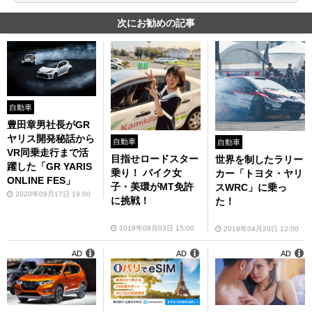
次にお勧めの記事
自動車
豊田章男社長がGR
ヤリス開発秘話から
自動車
自動車
VR同乗走行まで活
目指せロードスター
世界を制したラリー
躍した「GR YARIS
乗り！ バイク女
カー「トヨタ・ヤリ
ONLINE FES」
子・美環がMT免許
スWRC」に乗っ
2020年09月17日 19:00
に挑戦！
た！
2019年08月03日 15:00
2019年04月20日 12:00
AD
AD
AD