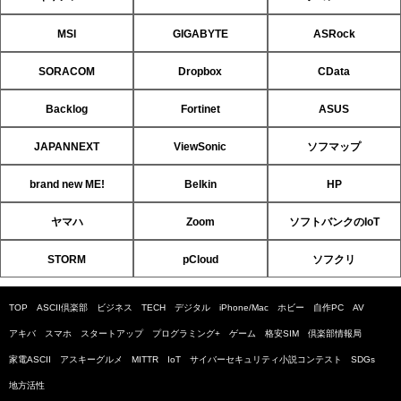
MSI
GIGABYTE
ASRock
SORACOM
Dropbox
CData
Backlog
Fortinet
ASUS
JAPANNEXT
ViewSonic
ソフマップ
brand new ME!
Belkin
HP
ヤマハ
Zoom
ソフトバンクのIoT
STORM
pCloud
ソフクリ
TOP
ASCII倶楽部
ビジネス
TECH
デジタル
iPhone/Mac
ホビー
自作PC
AV
アキバ
スマホ
スタートアップ
プログラミング+
ゲーム
格安SIM
倶楽部情報局
家電ASCII
アスキーグルメ
MITTR
IoT
サイバーセキュリティ小説コンテスト
SDGs
地方活性