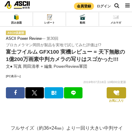
会員登録
ログイン
読み放題
レポート
動画
メルマガ
ASCII倶楽部
ASCII Power Review
― 第30回
プロカメラマン岡田が製品を実地で試してみた評価は!?
富士フイルム GFX100 実機レビュー = 天下無敵の
1億200万画素中判カメラの写りはスゴかった!!!
文● 写真 岡田清孝 + 編集 PowerReview軍団
[PC表示へ]
2019年07月18日 10時00分更新
お気に入り
フルサイズ（約36×24㎜）より一回り大きい中判サイ