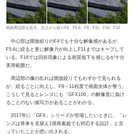
画面周辺部を拡大。左上から絞りF4、F5.6、F8、F11、F16、F22
中心部は開放絞りのF4でも十分な解像感があるが、
F5.6に絞ると更に解像力が向上しF11まではキープして
いる。F16では回折現象による画質低下を感じるが十分
実用範囲だ。
周辺部の像の乱れは開放絞りでもわずかで見られる
が、絞るごとに向上し、F8～11程度で画面全体が整う。
こうして見るとレンズにも「GFX100」の解像度に負け
ることのない描写力があることがわかる。
2017年に「GFX」シリーズが登場したいときに、「レ
ンズは将来を見据え1億画素超でも対応する設計」と言
っていたことが思い出される。