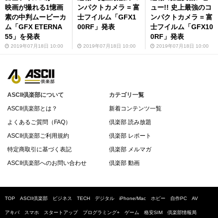
映画が撮れる1憶画
ンパクトカメラ = 富
ュー!! 史上最強のコ
素の中判ムービーカ
士フイルム「GFX1
ンパクトカメラ = 富
ム「GFX ETERNA
00RF」発表
士フイルム「GFX10
55」を発表
0RF」発表
2019年07月18日 10:00
2019年07月18日 10:00
2019年07月18日 10:00
ASCII倶楽部について
カテゴリ一覧
ASCII倶楽部とは？
新着コンテンツ一覧
よくあるご質問（FAQ）
倶楽部 読み放題
ASCII倶楽部ご利用規約
倶楽部 レポート
特定商取引に基づく表記
倶楽部 メルマガ
ASCII倶楽部へのお問い合わせ
倶楽部 動画
TOP
ASCII倶楽部
ビジネス
TECH
デジタル
iPhone/Mac
ホビー
自作PC
AV
アキバ
スマホ
スタートアップ
プログラミング+
ゲーム
格安SIM
倶楽部情報局