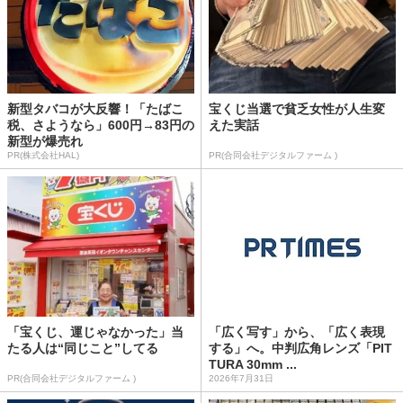
新型タバコが大反響！「たばこ
宝くじ当選で貧乏女性が人生変
税、さようなら」600円→83円の
えた実話
新型が爆売れ
PR(株式会社HAL)
PR(合同会社デジタルファーム )
「宝くじ、運じゃなかった」当
「広く写す」から、「広く表現
たる人は“同じこと”してる
する」へ。中判広角レンズ「PIT
TURA 30mm ...
PR(合同会社デジタルファーム )
2026年7月31日