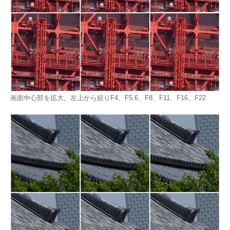
画面中心部を拡大。左上から絞りF4、F5.6、F8、F11、F16、F22