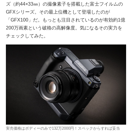
ズ（約44×33㎜）の撮像素子を搭載した富士フイルムの
GFXシリーズ。その最上位機として登場したのが
「GFX100」だ。もっとも注目されているのが有効約1億
200万画素という破格の高解像度。気になるその実力を
チェックしてみた。
実売価格はボディーのみで132万2000円！スペックからすれば妥当