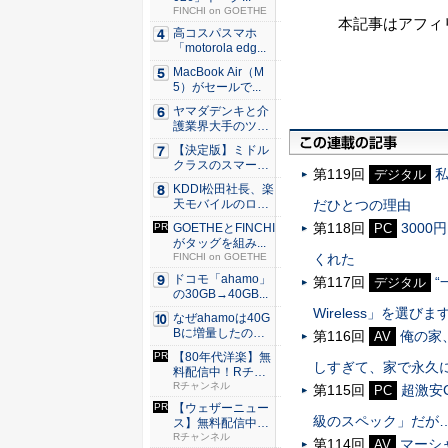
FINCHI on GOETHE
本記事はアフィ
高コスパスマホ
「motorola edg...
MacBook Air（M
5）がセールで...
ヤマダデンキと介
護業界大手のツク
イが協業...
【決定版】ミドル
クラスのスマート
第119回
デジタル
フォンの...
KDDI松田社長、楽
天モバイルのロー
だひとつの理由
ミン...
第118回
300
GOETHEとFINCHI
PC
がタッグを組み...
FINCHI on GOETHE
くれた
ドコモ「ahamo」
第117回
“
デジタル
の30GB→40GB...
Wireless」を選びま
なぜahamoは40G
Bに増量したの
第116回
俺の家
AV
か ...
【80年代洋楽】無
しすぎて、家で永久
料配信中！Rチャ
ンネル...
Rチャンネル
第115回
超激安C
PC
【ウェザーニュー
級のスペック」だが……Co
ス】無料配信中！
Rチャン...
Rチャンネル
第114回
マーシ
AV