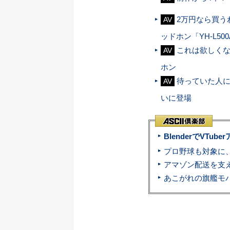
2万円なら買う
AV
ッドホン「YH-L50
これは欲しくな
AV
ホン
待っていた人に
AV
いに登場
BlenderでVT