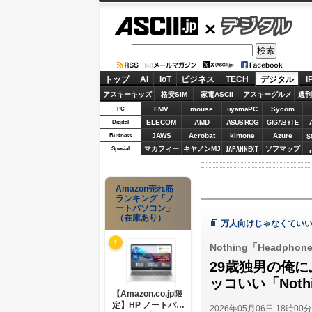
ASCII.jp
デジタル
トップ
AI
IoT
ビジネス
TECH
デジタル
i
アスキーキッズ
格安SIM
家電ASCII
アスキーグルメ
週刊
FMV
mouse
iiyamaPC
Sycom
PC
ELECOM
AMD
ASUS ROG
Digital
GIGABYTE
JAWS
Acrobat
kintone
Azure
Business
S
JAPANNEXT
マカフィー
キヤノンMJ
ソフマップ
Special
Amazon売れ筋
ランキング「ノ
ートパソコン」
（在庫あり）
万人向けじゃなくていい
1
Nothing「Headphone
29歳独男の俺
ッコいい「Not
【Amazon.co.jp限
定】HP ノートパソ
2026年05月06日 18時00