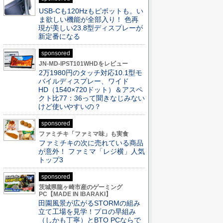
USB-Cも120Hzもピボットも。い
ま欲しい機能が全部入り！ 色再
現が美しい23.8型ディスプレーが
新定番になる
sponsored
JN-MD-IPST101WHDをレビュー
2万1980円のタッチ対応10.1型モ
バイルディスプレー、ワイド
HD（1540×720ドット）＆アスペ
クト比77：36って聞きなじみない
けど使いやすいの？
sponsored
ファミチキ「ファミマ味」も実食
ファミチキの次に売れている商品
が意外！ ファミマ「レジ横」人気
トップ3
sponsored
茨城県龍ヶ崎市産のゲーミング
PC【MADE IN IBARAKI】
田園風景が広がるSTORMの組み
立て工場を見学！プロの早組み
（しかも丁寧）とBTO PCならで