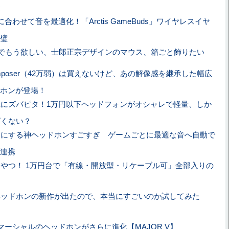
談
合わせて音を最適化！「Arctis GameBuds」ワイヤレスイヤ
璧
でもう欲しい、士郎正宗デザインのマウス、箱ごと飾りたい
omposer（42万弱）は買えないけど、あの解像感を継承した幅広
ホンが登場！
にズバピタ！1万円以下ヘッドフォンがオシャレで軽量、しか
ゴくない？
ロにする神ヘッドホンすごすぎ ゲームごとに最適な音へ自動で
連携
やつ！ 1万円台で「有線・開放型・リケーブル可」全部入りの
ヘッドホンの新作が出たので、本当にすごいのか試してみた
マーシャルのヘッドホンがさらに進化【MAJOR V】