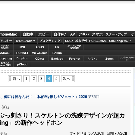
Phone/Mac
自動車
ホビー
自作PC
AV
アキバ
スマホ
ゲ
スタートアップ
アスキー
TeamLeaders
プログラミング+
SDGs
地方活性
PUACL2026
ChallengersJP
パソコン
ゲーミングPC
MSI
ASUS
HP
STORM
SEVEN
ASRock
HUAWEI
ViewSonic
Belkin
ソフトバンクの
Dropbox
CData
Backlog
Fortinet
ヤマハ
Zoom
ORACOM
IoT
brand
pCloud
new ME!
前へ
1
2
3
4
5
次へ
、俺には神なんだ！ 「私的My推しガジェット」2026
第35回
 (a)」
にぶっ刺さり！スケルトンの洗練デザインが超カ
hing」の新作ヘッドホン
分更新
文● ドリまつ／ASCII 編集● ASCII