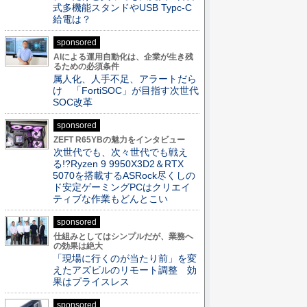
式多機能スタンドやUSB Typc-C
給電は？
sponsored
AIによる運用自動化は、企業が生き残
るための必須条件
属人化、人手不足、アラートだら
け 「FortiSOC」が目指す次世代
SOC改革
sponsored
ZEFT R65YBの魅力をインタビュー
次世代でも、次々世代でも戦え
る!?Ryzen 9 9950X3D2＆RTX
5070を搭載するASRock尽くしの
ド安定ゲーミングPCはクリエイ
ティブな作業もどんとこい
sponsored
仕組みとしてはシンプルだが、業務へ
の効果は絶大
「現場に行くのが当たり前」を変
えたアズビルのリモート調整 効
果はプライスレス
sponsored