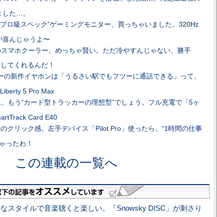
ました…。
“プロ級スペック”ゲーミングモニター、買っちゃいました。320Hz
が喜んじゃうよ〜
のスマホクーラー、めっちゃ賢い。ただ冷やすんじゃない、勝手
をしてくれるんだ！
ーの新作イヤホンは「うるさい駅でもフツーに通話できる」って、
berty 5 Pro Max
れ、もう“カード型トラッカーの理想型”でしょう。フル充電で「5ヶ
Track Card E40
のクリック感。左手デバイス「Pilot Pro」使ったら、“1時間の仕事
ちゃったわ！
この連載の一覧へ
なスタイルで音楽聴くと楽しい。「Snowsky DISC」が刺さり