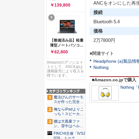
ー 83K9003JJP ノー
ANCをオンにした再
ソコン Vivobook 15
￥139,800
トPC
M1502NAQ 15.6イ
接続
ンチ AMD Ryzen 7
5
170 メモリ16GB
Bluetooth 5.4
SSD 512GB
Microsoft 365
価格
Personal (24か月版)
搭載 Windows 11 重
2万7800円
【整備済み品】軽量
量1.7kg Wi-Fi 6E ク
薄型ノートパソコン
ワイエットブルー
dynabook G83 ■
￥62,800
■関連サイト
M1502NAQ-
13.3型
R7165BUWS
FHD(1920x1080) -
Headphone (a)製品情
Amazonのアソシエイ
高性能第11世代Core
トとして、ASCII.jpは
Nothing
i5-1135G7 - メモリ
適格販売により収入を
16GB - SSD 256GB
得ています。
■Amazon.co.jpで購入
- Webカメラ -
WiFi&Bluetooth -
Nothing「
USB Type-C - MS
Office 2021 - Win11
魔法びんのサーモ
搭載
スが作った完全遮
光100...
俺ならiPadよりこ
っち！スピーカー
9個...
腰は大風量ファ
ン、背中はペルチ
ェ冷却。ダ...
FINCHI主催「IVS2
026」トーク...