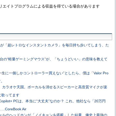
リエイトプログラムによる収益を得ている場合があります
私が「超レトロなインスタントカメラ」を毎日持ち歩いてしまう、た
0円台の“軽量ゲーミングマウス”が、「ちょうどいい」の意味を教えて
一生に一個しかコントローラー買えない”としたら、僕は「Valor Pro
す。
、カラオケ天国。ボーカルを消せるスピーカーと高音質マイクが楽
に歌ってます
opilot+ PCは、本当に“大丈夫”なのか？ これ、他社なら「20万円
reBook Air
ャルのヘッドホンが「ノイキャンを搭載」した結果、俺史上最強の