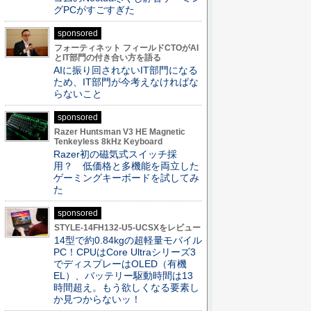
グPCがすごすぎた
sponsored
フォーティネット フィールドCTOがAI
とIT部門の付き合い方を語る
AIに振り回されないIT部門になる
ため、IT部門が今考えなければな
らないこと
sponsored
Razer Huntsman V3 HE Magnetic
Tenkeyless 8kHz Keyboard
Razer初の磁気式スイッチ採
用？ 低価格と多機能を両立した
ゲーミングキーボードを試してみ
た
sponsored
STYLE-14FH132-U5-UCSXをレビュー
14型で約0.84kgの超軽量モバイル
PC！CPUはCore Ultraシリーズ3
でディスプレーはOLED（有機
EL）、バッテリー駆動時間は13
時間超え。もう欲しくなる要素し
か見つからないッ！