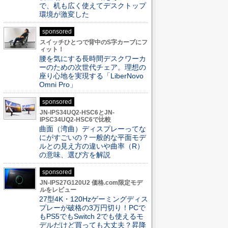
で、机も広く使えてデスクトップ
環境が激変した
sponsored
スイッチひとつで背中のS字カーブにフ
ィット！
腰を気にする長時間デスクワーカ
ーのための次世代チェア。理想の
座り心地を実現する「LiberNovo
Omni Pro」
sponsored
JN-IPS34UQ2-HSC6とJN-
IPSC34UQ2-HSC6で比較
曲面（湾曲）ディスプレーってな
にがすごいの？一般的な平面モデ
ルとの見え方の違いや曲率（R）
の意味、選び方を解説
sponsored
JN-IPS27G120U2 価格.com限定モデ
ルをレビュー
27型4K・120Hzゲーミングディス
プレーが破格の3万円切り！PCで
もPS5でもSwitch 2でも使えるモ
デルだけど買っても大丈夫？昇降