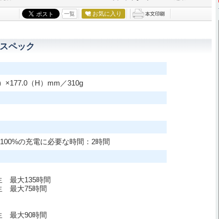
お気に入り
一覧
)のスペック
D）×177.0（H）mm／310g
充電 100%の充電に必要な時間：2時間
 最大135時間
生 最大75時間
生 最大90時間