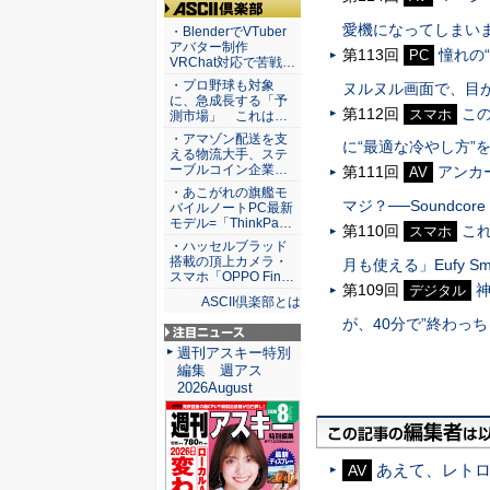
ASCII倶楽部
愛機になってしまい
・BlenderでVTuber
アバター制作
第113回
憧れの
PC
VRChat対応で苦戦…
・プロ野球も対象
ヌルヌル画面で、目
に、急成長する「予
第112回
こ
スマホ
測市場」 これは…
・アマゾン配送を支
に“最適な冷やし方”
える物流大手、ステ
ーブルコイン企業…
第111回
アンカ
AV
・あこがれの旗艦モ
マジ？──Soundcore Li
バイルノートPC最新
モデル=「ThinkPa…
第110回
こ
スマホ
・ハッセルブラッド
搭載の頂上カメラ・
月も使える」Eufy Smart
スマホ「OPPO Fin…
第109回
神
デジタル
ASCII倶楽部とは
が、40分で”終わっ
注目ニュース
週刊アスキー特別
編集 週アス
2026August
あえて、レトロ
AV