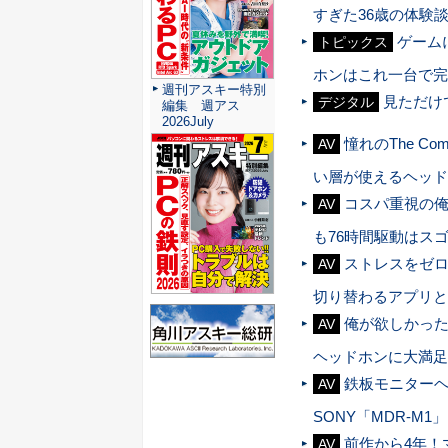
すぎた36歳の体験
ゲームに
トピックス
ホンはこれ一台で完
週刊アスキー特別
見ただけ
デジタル
編集 週アス
2026July
憧れのThe C
AV
い層が使えるヘッド
コスパ重視の俺
AV
も76時間駆動はス
ストレスをゼ
AV
切り替わるアプリと
俺が欲しかった
AV
ヘッドホンに大満足
鉄板モニター
AV
SONY「MDR-M1」
前作から4年！
AV