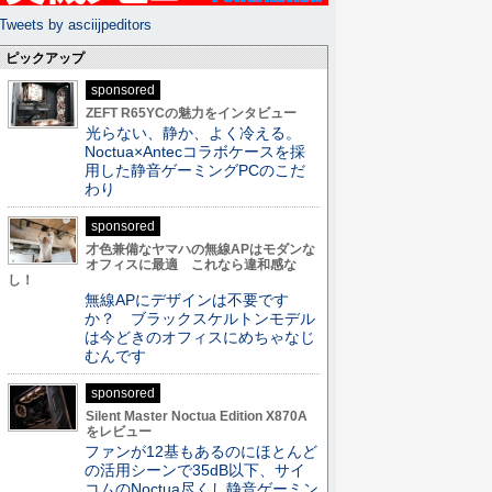
Tweets by asciijpeditors
ピックアップ
sponsored
ZEFT R65YCの魅力をインタビュー
光らない、静か、よく冷える。
Noctua×Antecコラボケースを採
用した静音ゲーミングPCのこだ
わり
sponsored
才色兼備なヤマハの無線APはモダンな
オフィスに最適 これなら違和感な
し！
無線APにデザインは不要です
か？ ブラックスケルトンモデル
は今どきのオフィスにめちゃなじ
むんです
sponsored
Silent Master Noctua Edition X870A
をレビュー
ファンが12基もあるのにほとんど
の活用シーンで35dB以下、サイ
コムのNoctua尽くし静音ゲーミン