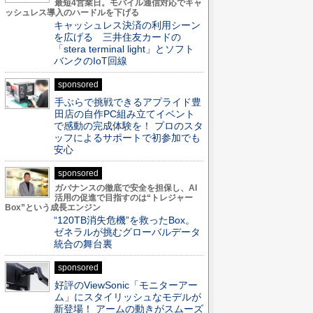
最短4営業日。モバイル通信対応でキャ
ッシュレス導入のハードルを下げる
キャッシュレス決済の利用シーン
を広げる 三井住友カードの
「stera terminal light」とソフト
バンクのIoT回線
sponsored
手ぶらで挑戦できるアプライド豊
田店の自作PC組み立てイベント
で感動の完成体験を！ プロのスタ
ッフによるサポートで初参加でも
安心
sponsored
ガバナンスの徹底で安全を担保し、AI
活用の促進で目指すのは“トレジャー
Box”という成長エンジン
“120TB消失危機”を救ったBox。
ゼネラルが挑むグローバルデータ
統合の舞台裏
sponsored
好評のViewSonic「モニターアー
ム」にスタイリッシュなモデルが
新登場！ アームの動きがスムーズ