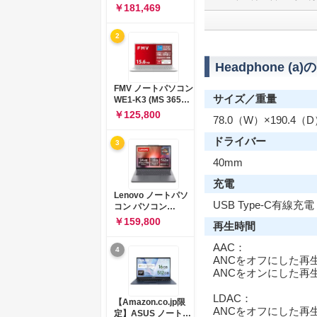
コン 15-fd 15.6イン
￥181,469
チ インテル Core 5
120U メモリ16GB
2
SSD512GB
Windows 11
Microsoft Office
Headphone (a
2024搭載 WPS
Office搭載 カメラシ
FMV ノートパソコン
ャッター 指紋認証 薄
サイズ／重量
WE1-K3 (MS 365
型 Copilotキー搭載
Personal/Copilotキ
￥125,800
ナチュラルシルバー
78.0（W）×190.4（
ー搭載/Win 11/15.6
(BJ0M5PA-AAAI)
型/Core
ドライバー
3
i5/16GB/SSD
512GB/ホワイト)
40mm
FMVWK3E15W_AZ
充電
Lenovo ノートパソ
USB Type-C有線
コン パソコン
IdeaPad Slim 3 14.0
￥159,800
再生時間
インチ AMD
Ryzen™ 5 8640HS
AAC：
4
メモリ16GB
ANCをオフにした再生
SSD512GB
ANCをオンにした再
Microsoft 365 試用
版 Windows11 バッ
LDAC：
テリー駆動12.6時間
【Amazon.co.jp限
重量1.39kg ルナグレ
ANCをオフにした再
定】ASUS ノートパ