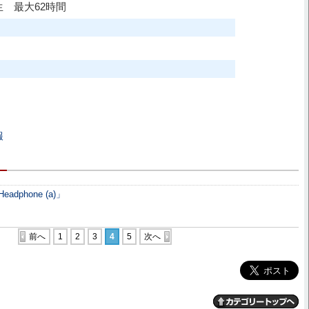
生 最大62時間
報
Headphone (a)」
前へ
1
2
3
4
5
次へ