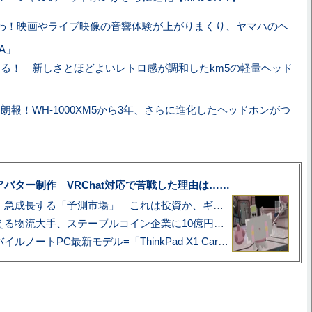
わ！映画やライブ映像の音響体験が上がりまくり、ヤマハのヘ
0A」
る！ 新しさとほどよいレトロ感が調和したkm5の軽量ヘッド
朗報！WH-1000XM5から3年、さらに進化したヘッドホンがつ
uberアバター制作 VRChat対応で苦戦した理由は……
プロ野球も対象に、急成長する「予測市場」 これは投資か、ギャンブルか
アマゾン配送を支える物流大手、ステーブルコイン企業に10億円投資のワケ
あこがれの旗艦モバイルノートPC最新モデル=「ThinkPad X1 Carbon Gen 14 Aura Edition」実機レビュー