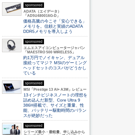
sponsored
ADATA（エイデータ）
「AD5U480016G-D」
価格高騰の今こそ「安心できる」
メモリを。信頼と実績のADATA
DDR5メモリを導入しよう
sponsored
エムエスアイコンピュータージャパン
「MAESTRO 500 WIRELESS」
約1万円でノイキャン、デュアル
接続ってマジ？ MSIのゲーミング
ヘッドセットのコスパがどうかし
ている
sponsored
MSI「Prestige 13 AI+ A3M」レビュー
13インチビジネスノートの理想を
詰め込んだ新型、Core Ultra 9
386H搭載で、サイズと重量、性
能、バッテリー駆動時間のバラン
スが絶妙だった
sponsored
シリーズ最小・最軽量、申し込みから