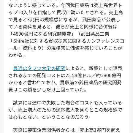
ないように感じている。今回武田薬品は売上高世界ト
ップ10入りを目指して買収に動いたとされる。売上高
で見ると3兆円の規模感になるが、武田薬品が公表し
ている資料を見ると、彼らが売上と同様に合併後は
「4890億円になる研究開発費」（武田薬品工業
「Shire社に対する買収提案に関するカンファレンスコ
ール」資料より）の規模感に価値を感じていることが
わかる。
最近のタフツ大学の研究
によると、新薬として販売
されるまでの開発コストは25.58億ドル／約2800億円
かかると言われており、買収前の武田薬品の研究開発
費はこの額を少しだけ上回っていた。
試算には途中で失敗した場合のコストも入っている
が、売上増大のための適応拡大を含むとこの規模感で
は心もとない、ということなのだろう。
実際に製薬企業関係者からは「売上高3兆円を超え