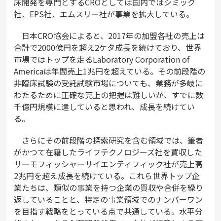
床開発を専門とするCROとしては国内ではシミック
社、EPS社、エムスリー社が事業を拡大している。
日本CRO協会によると、2017年の加盟各社の売上は
合計で2000億円を超え2ケタ成長を続けており、世界
市場ではトップを走るLaboratory Corporation of
Americaは年間売上1兆円を超えている。その前段階の
非臨床試験の受託試験市場についても、業務が多岐に
わたるために正確な売上の把握は難しいが、すでに数
千億円規模に達していると思われ、成長を続けてい
る。
さらにその前段階の探索研究を含む領域では、筆者
がかつて在籍したライフテクノロジーズ社を買収した
サーモフィッシャーサイエンティフィック社が売上高
2兆円を超え成長を続けている。これら世界トップ企
業たちは、類似の事業を持つ企業の買収や合併を繰り
返していることと、特定の事業領域でのナンバーワン
を目指す戦略をとっている点で共通している。水平分