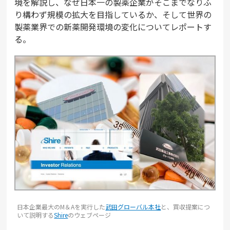
境を解説し、なぜ日本一の製薬企業がそこまでなりふ
り構わず規模の拡大を目指しているか、そして世界の
製薬業界での新薬開発環境の変化についてレポートす
る。
日本企業最大のM＆Aを実行した
武田グローバル本社
と、買収提案につ
いて説明する
Shire
のウェブページ