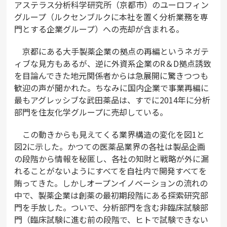
アステラス分析科学研究所（京都市）のユーロフィン
グループ（ルクセンブルクに本社を置く分析業務を専
門とする企業グループ）への売却が含まれる。
京都にある大手製薬企業の拠点の再編というネガテ
ィブな見方もあるが、逆に外資系企業のR＆D拠点誘致
を目論んできた地元関係者からは急展開に驚きつつも
歓迎の声が聞かれた。ちなみに国内企業で事業再編に
最もアグレッシブな武田薬品は、すでに2014年に分析
部門を住友化学グループに売却している。
この動きからも見えてくる業界構造の変化を図1と
図2に示した。かつての医薬品業界の各社は製品企画
の段階から情報を秘匿し、各社の知財と戦略が外に漏
れることがないようにすべてを自社内で開発すべてを
賄ってきた。しかしオープンイノベーションの流れの
中で、製薬企業は創薬の最初期段階にある探索研究部
門を手放した。ついで、分析部門を含む非臨床試験部
門（臨床試験に進む前の段階で、ヒトで試験できない