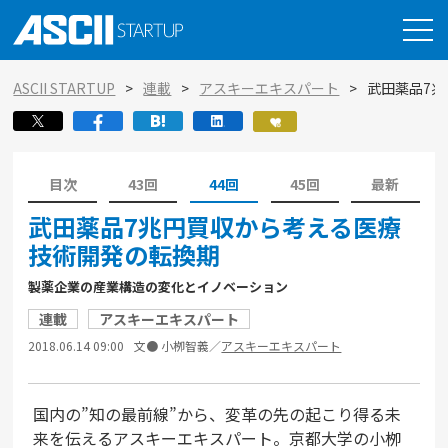
ASCII STARTUP
連載
アスキーエキスパート
武田薬品7
目次
43回
44回
45回
最新
武田薬品7兆円買収から考える医療
技術開発の転換期
製薬企業の産業構造の変化とイノベーション
連載
アスキーエキスパート
2018.06.14 09:00
文● 小栁智義／
アスキーエキスパート
国内の”知の最前線”から、変革の先の起こり得る未
来を伝えるアスキーエキスパート。京都大学の小栁