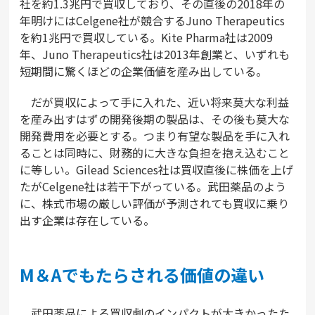
社を約1.3兆円で買収しており、その直後の2018年の
年明けにはCelgene社が競合するJuno Therapeutics
を約1兆円で買収している。Kite Pharma社は2009
年、Juno Therapeutics社は2013年創業と、いずれも
短期間に驚くほどの企業価値を産み出している。
だが買収によって手に入れた、近い将来莫大な利益
を産み出すはずの開発後期の製品は、その後も莫大な
開発費用を必要とする。つまり有望な製品を手に入れ
ることは同時に、財務的に大きな負担を抱え込むこと
に等しい。Gilead Sciences社は買収直後に株価を上げ
たがCelgene社は若干下がっている。武田薬品のよう
に、株式市場の厳しい評価が予測されても買収に乗り
出す企業は存在している。
M＆Aでもたらされる価値の違い
武田薬品による買収劇のインパクトが大きかったた