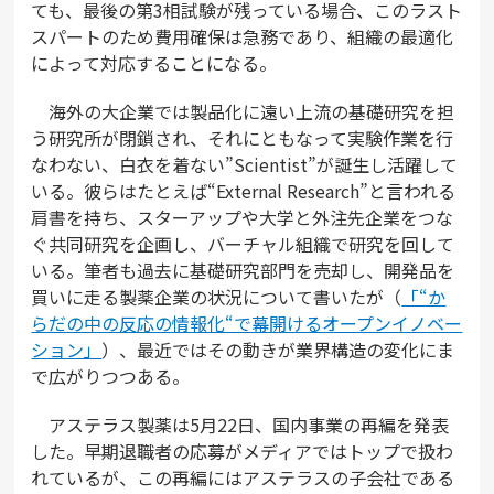
ても、最後の第3相試験が残っている場合、このラスト
スパートのため費用確保は急務であり、組織の最適化
によって対応することになる。
海外の大企業では製品化に遠い上流の基礎研究を担
う研究所が閉鎖され、それにともなって実験作業を行
なわない、白衣を着ない”Scientist”が誕生し活躍して
いる。彼らはたとえば“External Research”と言われる
肩書を持ち、スターアップや大学と外注先企業をつな
ぐ共同研究を企画し、バーチャル組織で研究を回して
いる。筆者も過去に基礎研究部門を売却し、開発品を
買いに走る製薬企業の状況について書いたが（
「“か
らだの中の反応の情報化“で幕開けるオープンイノベー
ション」
）、最近ではその動きが業界構造の変化にま
で広がりつつある。
アステラス製薬は5月22日、国内事業の再編を発表
した。早期退職者の応募がメディアではトップで扱わ
れているが、この再編にはアステラスの子会社である