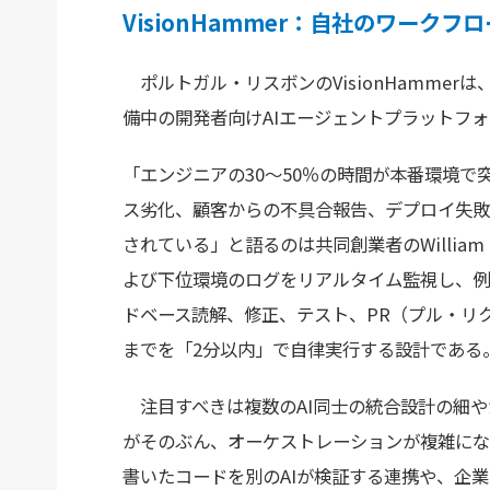
VisionHammer：自社のワーク
ポルトガル・リスボンのVisionHamme
備中の開発者向けAIエージェントプラットフ
「エンジニアの30〜50％の時間が本番環境
ス劣化、顧客からの不具合報告、デプロイ失敗
されている」と語るのは共同創業者のWilliam
よび下位環境のログをリアルタイム監視し、例
ドベース読解、修正、テスト、PR（プル・リ
までを「2分以内」で自律実行する設計である
注目すべきは複数のAI同士の統合設計の細や
がそのぶん、オーケストレーションが複雑にな
書いたコードを別のAIが検証する連携や、企