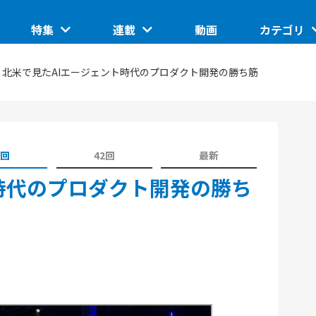
特集
連載
動画
カテゴリ
ートアップ
グローバルイベントピックアップ
このスタートアップに聞きたい
IoT/ハード
北米で見たAIエージェント時代のプロダクト開発の勝ち筋
TUP
日本で核融合は産業になるのか。商用化の条件とは
ASCII STARTUP ライトニングトーク
地域
埼玉県のイノベーション創出拠点「渋沢MIX」
JID 2025 by ASCII STARTUP
VR
催の分散型ス
SusHi Tech Tokyo 2026で見えた実装フェーズの技
1回
42回
最新
践ガイド
ASCII STARTUP ACADEMY
術
飲食
時代のプロダクト開発の勝ち