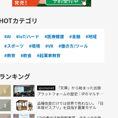
HOTカテゴリ
#AI
#IoT/ハード
#医療健康
#金融
#地域
#スポーツ
#環境
#VR
#働き方/ツール
#教育
#飲食
#起業家教育
ランキング
「文庫」から始まった出版
sponsored
1
プラットフォームの歴史：IPのマルチレ
イヤー化とAI時代への挑戦
品種改良だけでは世界で売れない。「日
2
本版ゼスプリ」を目指す農業モデル
CO中毒の注射型解毒薬、ダチョウ由来