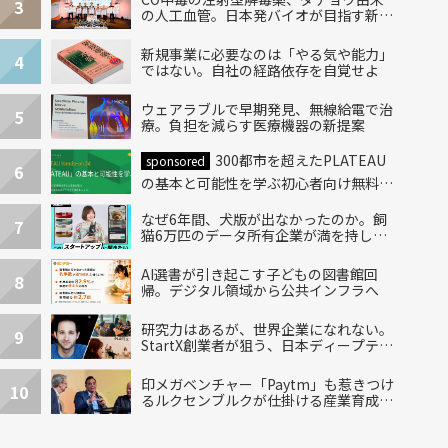
3
の人工血管。日本発バイオが目指す新し
い治療
新規事業に必要なのは「やる気や能力」
4
ではない。自社の経路依存を自覚せよ
ウェアラブルで早期発見、無線給電で治
5
療。負担を減らす医療機器の新提案
300都市を超えたPLATEAU
sponsored
6
の基本と可能性を学ぶ初心者向け無料ハ
ンズオン開催！
なぜ6年間、犬版が出なかったのか。飼
7
猫6万匹のデータ所有企業が満を持して
出した“犬用”「うちの子」の首輪
AI選書が引き起こす子どもの図書館回
8
帰。デジタル領域から公共インフラへ
研究力はあるが、世界企業になれない。
9
StartX創業者が狙う、日本ディープテッ
クの再設計
印メガベンチャー「Paytm」も惹きつけ
10
るルクセンブルクが仕掛ける産業育成エ
コシステム