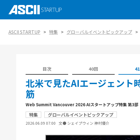
社会実装に向けた研究、技術 大学発スタ
ASCII STARTUP イベントピックアップ
がつくる未来を知る
AI
ASCII STARTUP
特集
グローバルイベントピックアップ
ASCII STARTUP特別編集版「ASCII STAR
ASCII STARTUP TechDay 2025
tabloid」
金融
エコシステムの潮流
ASCII STARTUP 今週のイチオシ！
環境
ViennaUP、オーストリア・ウィーン開
目次
40回
4
オープンイノベーション入門：手引きと実
タートアップフェス
教育
北米で見たAIエージェント
筋
Web Summit Vancouver 2026 AIスタートアップ特集 第3部
特集
グローバルイベントピックアップ
2026.06.09 07:00
文● シェイプウィン 神村優介