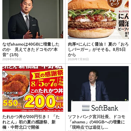
なぜahamoは40GBに増量した
肉厚×にんにく醤油！ 夏の「おろ
のか 見えてきたドコモの“本
しバーガー」がそそる。8月5日
音” (1/5)
から
2026年8月6日
2026年7月30日
たれかつ丼が200円引き！ 「た
ソフトバンク宮川社長、ドコモ
れとん」初の夏の感謝祭、新
「ahamo」の40GBへの増量に
橋・中野北口で開催
「現時点では追従し...