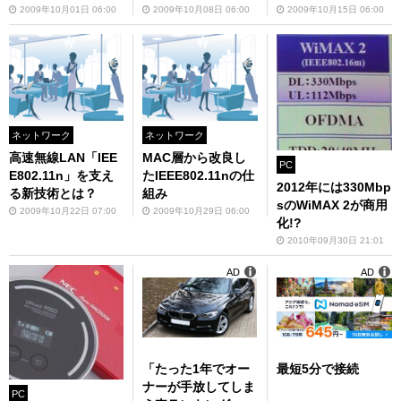
2009年10月01日 06:00
2009年10月08日 06:00
2009年10月15日 06:00
ネットワーク
ネットワーク
高速無線LAN「IEE
MAC層から改良し
PC
E802.11n」を支え
たIEEE802.11nの仕
2012年には330Mbp
る新技術とは？
組み
sのWiMAX 2が商用
2009年10月22日 07:00
2009年10月29日 06:00
化!?
2010年09月30日 21:01
AD
AD
「たった1年でオー
最短5分で接続
ナーが手放してしま
PC