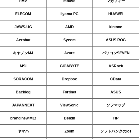
FMV
mouse
マカフィー
ELECOM
iiyama PC
HUAWEI
JAWS-UG
AMD
kintone
Acrobat
Sycom
ASUS ROG
キヤノンMJ
Azure
パソコンSEVEN
MSI
GIGABYTE
ASRock
SORACOM
Dropbox
CData
Backlog
Fortinet
ASUS
JAPANNEXT
ViewSonic
ソフマップ
brand new ME!
Belkin
HP
ヤマハ
Zoom
ソフトバンクのIoT