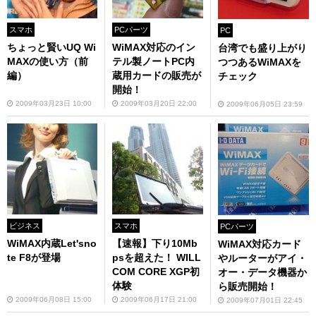
スマホ
PCパーツ
PC
ちょっと賢いUQ Wi
WiMAX対応のイン
台湾でも盛り上がり
MAXの使い方（前
テル製ノートPC内
つつあるWiMAXを
編）
蔵用カードの販売が
チェック
開始！
2009年03月23日 10:00
2009年03月20日 22:00
2009年06月05日 23:59
ビジネス
スマホ
PCパーツ
WiMAX内蔵Let'sno
【速報】下り10Mb
WiMAX対応カード
te F8が登場
psを超えた！ WILL
やルーターがアイ・
COM CORE XGP初
オー・データ機器か
体験
ら販売開始！
2009年06月08日 15:00
2009年06月17日 21:00
2009年07月01日 22:45