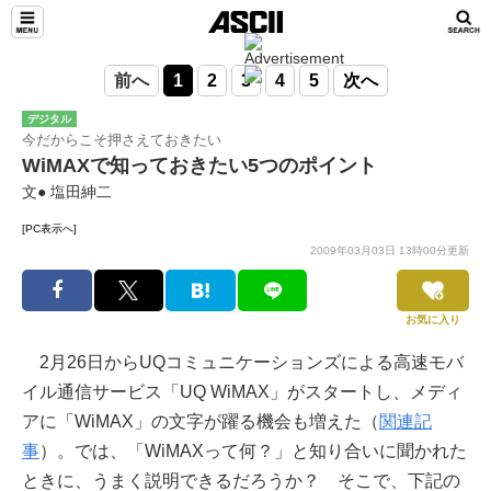
前へ
1
2
3
4
5
次へ
デジタル
今だからこそ押さえておきたい
WiMAXで知っておきたい5つのポイント
文● 塩田紳二
[PC表示へ]
2009年03月03日 13時00分更新
お気に入り
2月26日からUQコミュニケーションズによる高速モバ
イル通信サービス「UQ WiMAX」がスタートし、メディ
アに「WiMAX」の文字が躍る機会も増えた（
関連記
事
）。では、「WiMAXって何？」と知り合いに聞かれた
ときに、うまく説明できるだろうか？ そこで、下記の