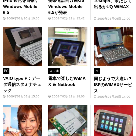
iPhone化を目指す
携帯電話向け新OS
10Mbps、果たして
Windows Mobile
Windows Mobile
出るかUQ WiMAX
6.5
6.5が発表
2009年02月20日 10:00
2009年02月17日 15:42
2009年03月06日 12:00
PC
スマホ
PC
VAIO type P：デー
電車で楽しむWiMA
同じようで大違い？
タ通信スタミナチェ
X ＆ Netbook
ISPのWiMAXサービ
ック
ス
2009年03月09日 15:00
2009年03月13日 18:00
2009年03月20日 14:00