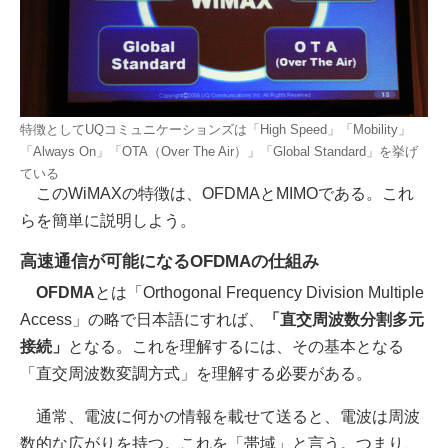
特徴としてUQコミュニケーションズは「High Speed」「Mobility」
「Always On」「OTA（Over The Air）」「Global Standard」を挙げ
ている
このWiMAXの特徴は、OFDMAとMIMOである。これ
らを簡単に説明しよう。
高速通信が可能になるOFDMAの仕組み
OFDMA
とは「Orthogonal Frequency Division Multiple
Access」の略で日本語にすれば、
「直交周波数分割多元
接続」
となる。これを理解するには、その基本となる
「直交周波数変調方式」を理解する必要がある。
通常、電波に何かの情報を載せて送ると、電波は周波
数的な広がりを持つ。これを「帯域」と言う。つまり、