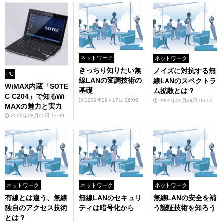
ネットワーク
ネットワーク
きっちり知りたい無
ノイズに対抗する無
PC
線LANの変調技術の
線LANのスペクトラ
WiMAX内蔵「SOTE
基礎
ム拡散とは？
C C204」で知るWi
2009年09月17日 06:00
2009年09月24日 06:00
MAXの魅力と実力
2009年08月05日 16:00
ネットワーク
ネットワーク
ネットワーク
有線とは違う、無線
無線LANのセキュリ
無線LANの安全を補
独自のアクセス技術
ティは暗号化から
う認証技術を知ろう
とは？