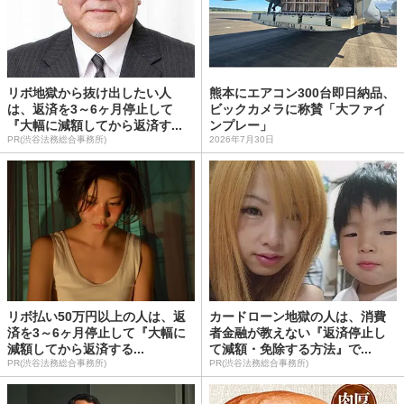
リボ地獄から抜け出したい人
熊本にエアコン300台即日納品、
は、返済を3～6ヶ月停止して
ビックカメラに称賛「大ファイ
『大幅に減額してから返済す...
ンプレー」
PR(渋谷法務総合事務所)
2026年7月30日
リボ払い50万円以上の人は、返
カードローン地獄の人は、消費
済を3～6ヶ月停止して『大幅に
者金融が教えない『返済停止し
減額してから返済する...
て減額・免除する方法』で...
PR(渋谷法務総合事務所)
PR(渋谷法務総合事務所)