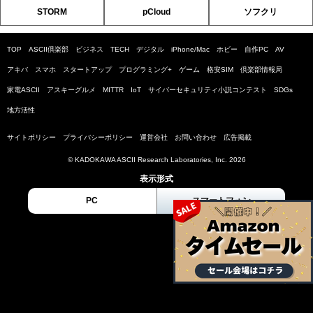
STORM
pCloud
ソフクリ
TOP
ASCII倶楽部
ビジネス
TECH
デジタル
iPhone/Mac
ホビー
自作PC
AV
アキバ
スマホ
スタートアップ
プログラミング+
ゲーム
格安SIM
倶楽部情報局
家電ASCII
アスキーグルメ
MITTR
IoT
サイバーセキュリティ小説コンテスト
SDGs
地方活性
サイトポリシー
プライバシーポリシー
運営会社
お問い合わせ
広告掲載
© KADOKAWA ASCII Research Laboratories, Inc. 2026
表示形式
PC
スマートフォン