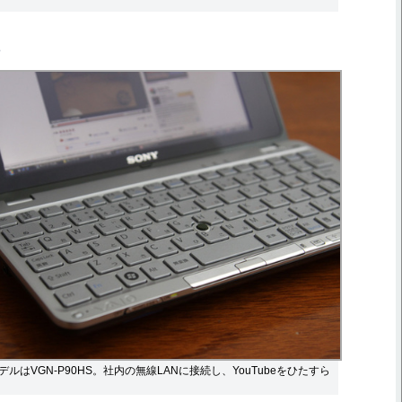
ルはVGN-P90HS。社内の無線LANに接続し、YouTubeをひたすら