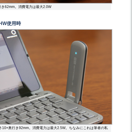
行き62mm。消費電力は最大2.0W
1HW使用時
さ10×奥行き92mm。消費電力は最大2.5W。ちなみにこれは筆者の私