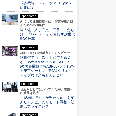
式多機能スタンドやUSB Typc-C
給電は？
sponsored
AIによる運用自動化は、企業が生き残
るための必須条件
属人化、人手不足、アラートだら
け 「FortiSOC」が目指す次世代
SOC改革
sponsored
ZEFT R65YBの魅力をインタビュー
次世代でも、次々世代でも戦え
る!?Ryzen 9 9950X3D2＆RTX
5070を搭載するASRock尽くしの
ド安定ゲーミングPCはクリエイ
ティブな作業もどんとこい
sponsored
仕組みとしてはシンプルだが、業務へ
の効果は絶大
「現場に行くのが当たり前」を変
えたアズビルのリモート調整 効
果はプライスレス
sponsored