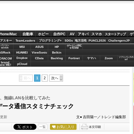
Phone/Mac
自動車
ホビー
自作PC
AV
アキバ
スマホ
ゲ
スタートアップ
アスキー
TeamLeaders
プログラミング+
SDGs
地方活性
PUACL2026
ChallengersJP
パソコン
ゲーミングPC
MSI
ASUS
HP
STORM
SEVEN
ASRock
HUAWEI
ViewSonic
Belkin
ソフトバンクの
Dropbox
CData
Backlog
Fortinet
ヤマハ
Zoom
ORACOM
IoT
brand
pCloud
new ME!
前へ
1
2
次へ
ル、無線LANを比較してみた
 P：データ通信スタミナチェック
分更新
文● 吉田陽一／トレンド編集部
お気に入り
一覧