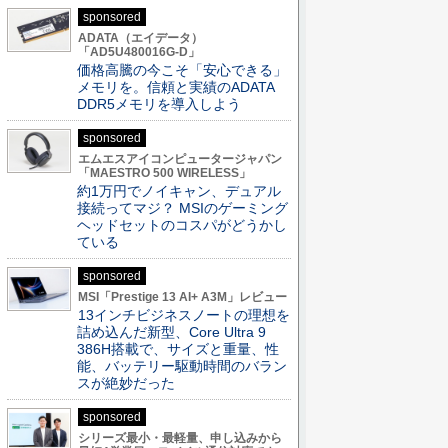
sponsored
ADATA（エイデータ）
「AD5U480016G-D」
価格高騰の今こそ「安心できる」
メモリを。信頼と実績のADATA
DDR5メモリを導入しよう
sponsored
エムエスアイコンピュータージャパン
「MAESTRO 500 WIRELESS」
約1万円でノイキャン、デュアル
接続ってマジ？ MSIのゲーミング
ヘッドセットのコスパがどうかし
ている
sponsored
MSI「Prestige 13 AI+ A3M」レビュー
13インチビジネスノートの理想を
詰め込んだ新型、Core Ultra 9
386H搭載で、サイズと重量、性
能、バッテリー駆動時間のバラン
スが絶妙だった
sponsored
シリーズ最小・最軽量、申し込みから