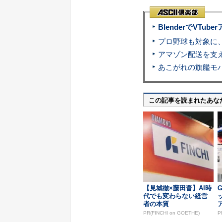
BlenderでVT
この記事を読まれたあな
【見城徹×藤田晋】AI時
G
代でも変わらない経営
者の本質
PR(FINCHI on GOETHE)
P