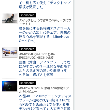
で、机も広く使えてデスクトップ
環境が激変した
sponsored
スイッチひとつで背中のS字カーブにフ
ィット！
腰を気にする長時間デスクワーカ
ーのための次世代チェア。理想の
座り心地を実現する「LiberNovo
Omni Pro」
sponsored
JN-IPS34UQ2-HSC6とJN-
IPSC34UQ2-HSC6で比較
曲面（湾曲）ディスプレーってな
にがすごいの？一般的な平面モデ
ルとの見え方の違いや曲率（R）
の意味、選び方を解説
sponsored
JN-IPS27G120U2 価格.com限定モデ
ルをレビュー
27型4K・120Hzゲーミングディス
プレーが破格の3万円切り！PCで
もPS5でもSwitch 2でも使えるモ
デルだけど買っても大丈夫？昇降