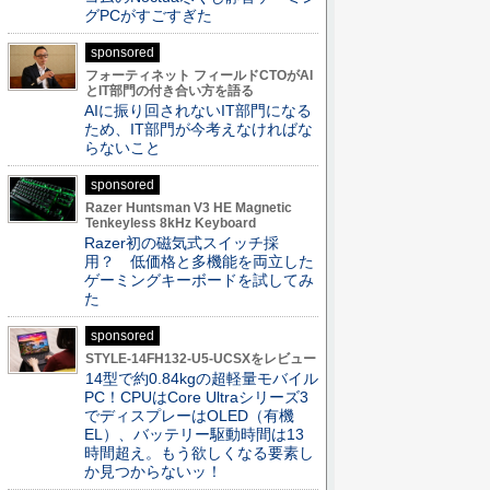
グPCがすごすぎた
sponsored
フォーティネット フィールドCTOがAI
とIT部門の付き合い方を語る
AIに振り回されないIT部門になる
ため、IT部門が今考えなければな
らないこと
sponsored
Razer Huntsman V3 HE Magnetic
Tenkeyless 8kHz Keyboard
Razer初の磁気式スイッチ採
用？ 低価格と多機能を両立した
ゲーミングキーボードを試してみ
た
sponsored
STYLE-14FH132-U5-UCSXをレビュー
14型で約0.84kgの超軽量モバイル
PC！CPUはCore Ultraシリーズ3
でディスプレーはOLED（有機
EL）、バッテリー駆動時間は13
時間超え。もう欲しくなる要素し
か見つからないッ！