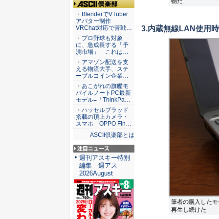
物だ
ASCII倶楽部
・BlenderでVTuber
アバター制作
3.内蔵無線LAN使用時
VRChat対応で苦戦…
・プロ野球も対象
に、急成長する「予
測市場」 これは…
・アマゾン配送を支
える物流大手、ステ
ーブルコイン企業…
・あこがれの旗艦モ
バイルノートPC最新
モデル=「ThinkPa…
・ハッセルブラッド
搭載の頂上カメラ・
スマホ「OPPO Fin…
ASCII倶楽部とは
注目ニュース
週刊アスキー特別
編集 週アス
2026August
筆者の購入したモデ
再生し続けた