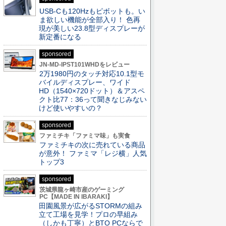
USB-Cも120Hzもピボットも。い
ま欲しい機能が全部入り！ 色再
現が美しい23.8型ディスプレーが
新定番になる
sponsored
JN-MD-IPST101WHDをレビュー
2万1980円のタッチ対応10.1型モ
バイルディスプレー、ワイド
HD（1540×720ドット）＆アスペ
クト比77：36って聞きなじみない
けど使いやすいの？
sponsored
ファミチキ「ファミマ味」も実食
ファミチキの次に売れている商品
が意外！ ファミマ「レジ横」人気
トップ3
sponsored
茨城県龍ヶ崎市産のゲーミング
PC【MADE IN IBARAKI】
田園風景が広がるSTORMの組み
立て工場を見学！プロの早組み
（しかも丁寧）とBTO PCならで