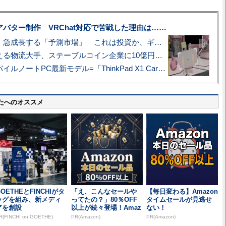
uberアバター制作 VRChat対応で苦戦した理由は……
プロ野球も対象に、急成長する「予測市場」 これは投資か、ギャンブルか
アマゾン配送を支える物流大手、ステーブルコイン企業に10億円投資のワケ
あこがれの旗艦モバイルノートPC最新モデル=「ThinkPad X1 Carbon Gen 14 Aura Edition」実機レビュー
たへのオススメ
OETHEとFINCHIがタ
「え、こんなセールや
【毎日変わる】Amazon
ッグを組み、新メディ
ってたの？」80％OFF
タイムセールが見逃せ
アを創設
以上が続々登場！Amaz
ない！
onの本気が...
R(FINCHI on GOETHE)
PR(Amazon)
PR(Amazon)