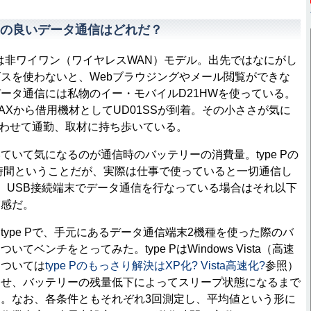
の良いデータ通信はどれだ？
e Pは非ワイワン（ワイヤレスWAN）モデル。出先ではなにがし
スを使わないと、Webブラウジングやメール閲覧ができな
ータ通信には私物のイー・モバイルD21HWを使っている。
MAXから借用機材としてUD01SSが到着。その小ささが気に
み合わせて通勤、取材に持ち歩いている。
いて気になるのが通信時のバッテリーの消費量。type Pの
時間ということだが、実際は仕事で使っていると一切通信し
、USB接続端末でデータ通信を行なっている場合はそれ以下
実感だ。
ype Pで、手元にあるデータ通信端末2機種を使った際のバ
てベンチをとってみた。type PはWindows Vista（高速
については
type Pのもっさり解決はXP化? Vista高速化?
参照）
再生させ、バッテリーの残量低下によってスリープ状態になるまで
。なお、各条件ともそれぞれ3回測定し、平均値という形に