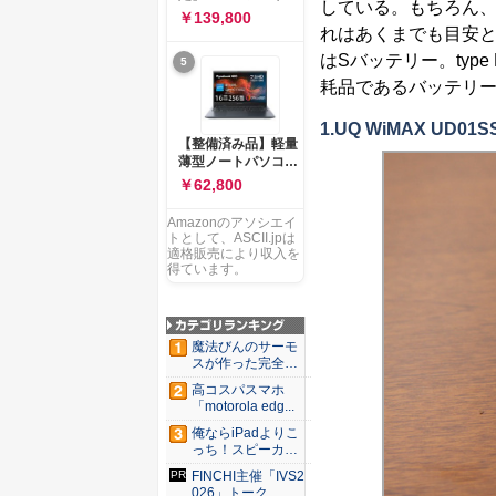
ー 83K9003JJP ノー
している。もちろん
ソコン Vivobook 15
￥139,800
トPC
M1502NAQ 15.6イ
れはあくまでも目安
ンチ AMD Ryzen 7
はSバッテリー。ty
5
170 メモリ16GB
SSD 512GB
耗品であるバッテリ
Microsoft 365
Personal (24か月版)
1.UQ WiMAX UD01
搭載 Windows 11 重
【整備済み品】軽量
量1.7kg Wi-Fi 6E ク
薄型ノートパソコン
ワイエットブルー
dynabook G83 ■
￥62,800
M1502NAQ-
13.3型
R7165BUWS
FHD(1920x1080) -
Amazonのアソシエイ
高性能第11世代Core
トとして、ASCII.jpは
i5-1135G7 - メモリ
適格販売により収入を
16GB - SSD 256GB
得ています。
- Webカメラ -
WiFi&Bluetooth -
USB Type-C - MS
Office 2021 - Win11
魔法びんのサーモ
搭載
スが作った完全遮
光100...
高コスパスマホ
「motorola edg...
俺ならiPadよりこ
っち！スピーカー
9個...
FINCHI主催「IVS2
026」トーク...