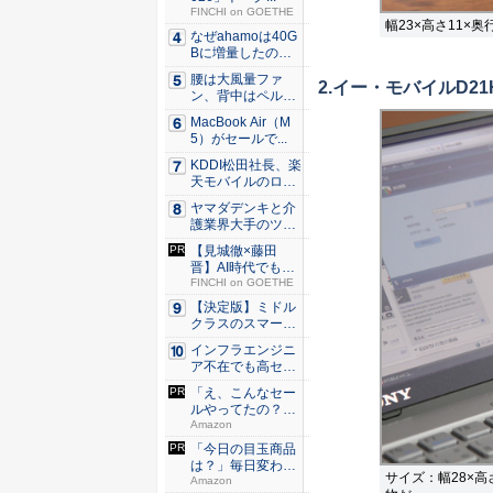
FINCHI on GOETHE
幅23×高さ11×奥
なぜahamoは40G
Bに増量したの
か ...
腰は大風量ファ
2.イー・モバイルD2
ン、背中はペルチ
ェ冷却。ダ...
MacBook Air（M
5）がセールで...
KDDI松田社長、楽
天モバイルのロー
ミン...
ヤマダデンキと介
護業界大手のツク
イが協業...
【見城徹×藤田
晋】AI時代でも変
わらない...
FINCHI on GOETHE
【決定版】ミドル
クラスのスマート
フォンの...
インフラエンジニ
ア不在でも高セキ
ュリティ...
「え、こんなセー
ルやってたの？」
80％O...
Amazon
「今日の目玉商品
は？」毎日変わる
サイズ：幅28×高
Amaz...
Amazon