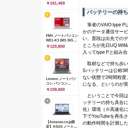
コン 15-fd 15.6イン
￥181,469
チ インテル Core 5
120U メモリ16GB
バッテリーの持ち
2
SSD512GB
Windows 11
筆者のVAIO typ
Microsoft Office
2024搭載 WPS
かのデータ通信サービ
Office搭載 カメラシ
FMV ノートパソコン
い。普段は出先でのデ
ャッター 指紋認証 薄
WE1-K3 (MS 365
型 Copilotキー搭載
ところが先日UQ Wi
Personal/Copilotキ
￥125,800
ナチュラルシルバー
ー搭載/Win 11/15.6
入ってtype Pと組
(BJ0M5PA-AAAI)
型/Core
3
i5/16GB/SSD
取材などで持ち歩いて
512GB/ホワイト)
FMVWK3E15W_AZ
Sバッテリーは公称3
ない状態で2時間程度
Lenovo ノートパソ
コン パソコン
になる、というのが
IdeaPad Slim 3 14.0
￥159,800
インチ AMD
ということで今回はt
Ryzen™ 5 8640HS
4
メモリ16GB
ッテリーの持ち具合につい
SSD512GB
化）環境（※高速化
Microsoft 365 試用
版 Windows11 バッ
下でYouTubeを
テリー駆動12.6時間
【Amazon.co.jp限
の動作時間を計測した
重量1.39kg ルナグレ
定】ASUS ノートパ