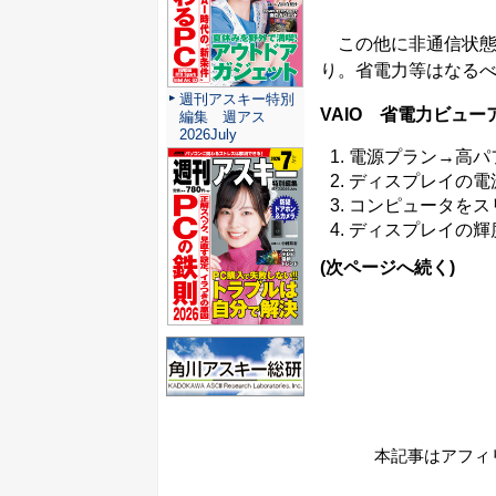
この他に非通信状態
り。省電力等はなる
週刊アスキー特別
VAIO 省電力ビュー
編集 週アス
2026July
電源プラン→高パ
ディスプレイの電
コンピュータをス
ディスプレイの輝
(次ページへ続く)
本記事はアフィ