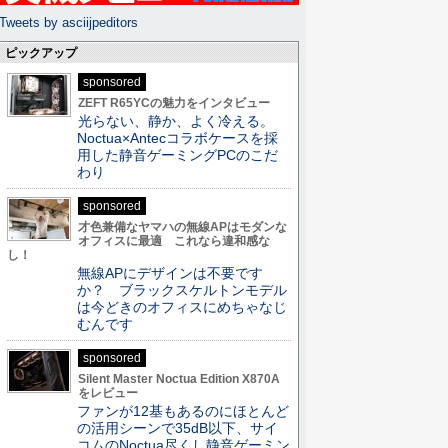
Tweets by asciijpeditors
ピックアップ
sponsored
ZEFT R65YCの魅力をインタビュー
光らない、静か、よく冷える。
Noctua×Antecコラボケースを採
用した静音ゲーミングPCのこだ
わり
sponsored
才色兼備なヤマハの無線APはモダンな
オフィスに最適 これなら違和感な
し！
無線APにデザインは不要です
か？ ブラックスケルトンモデル
は今どきのオフィスにめちゃなじ
むんです
sponsored
Silent Master Noctua Edition X870A
をレビュー
ファンが12基もあるのにほとんど
の活用シーンで35dB以下、サイ
コムのNoctua尽くし静音ゲーミン