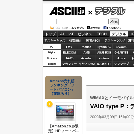
ASCII.jp
デジタル
トップ
AI
IoT
ビジネス
TECH
デジタル
i
アスキーキッズ
格安SIM
家電ASCII
アスキーグルメ
週刊
FMV
mouse
iiyamaPC
Sycom
PC
ELECOM
AMD
ASUS ROG
Digital
GIGABYTE
JAWS
Acrobat
kintone
Azure
Business
S
JAPANNEXT
マカフィー
キヤノンMJ
ソフマップ
Special
Amazon売れ筋
ランキング「ノ
ートパソコン」
（在庫あり）
WiMAXとイーモバイ
1
VAIO type
2009年03月09日 15時00
【Amazon.co.jp限
定】HP ノートパソ