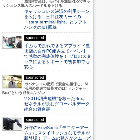
最短4営業日。モバイル通信対応でキャ
ッシュレス導入のハードルを下げる
キャッシュレス決済の利用シーン
を広げる 三井住友カードの
「stera terminal light」とソフト
バンクのIoT回線
sponsored
手ぶらで挑戦できるアプライド豊
田店の自作PC組み立てイベント
で感動の完成体験を！ プロのスタ
ッフによるサポートで初参加でも
安心
sponsored
ガバナンスの徹底で安全を担保し、AI
活用の促進で目指すのは“トレジャー
Box”という成長エンジン
“120TB消失危機”を救ったBox。
ゼネラルが挑むグローバルデータ
統合の舞台裏
sponsored
好評のViewSonic「モニターアー
ム」にスタイリッシュなモデルが
新登場！ アームの動きがスムーズ