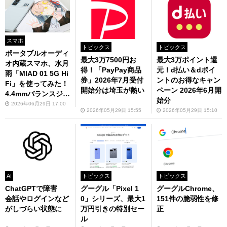
スマホ
トピックス
トピックス
ポータブルオーディ
最大3万7500円お
最大3万ポイント還
オ内蔵スマホ、水月
得！「PayPay商品
元！d払い＆dポイ
雨「MIAD 01 5G Hi
券」2026年7月受付
ントのお得なキャン
Fi」を使ってみた！
開始分は埼玉が熱い
ペーン 2026年6月開
4.4mmバランスジャ
始分
ック対応、有線イヤ
2026年06月29日 17:00
2026年05月29日 15:55
2026年05月29日 15:10
ホンを高音質再生
AI
トピックス
トピックス
ChatGPTで障害
グーグル「Pixel 1
グーグルChrome、
会話やログインなど
0」シリーズ、最大1
151件の脆弱性を修
がしづらい状態に
万円引きの特別セー
正
ル