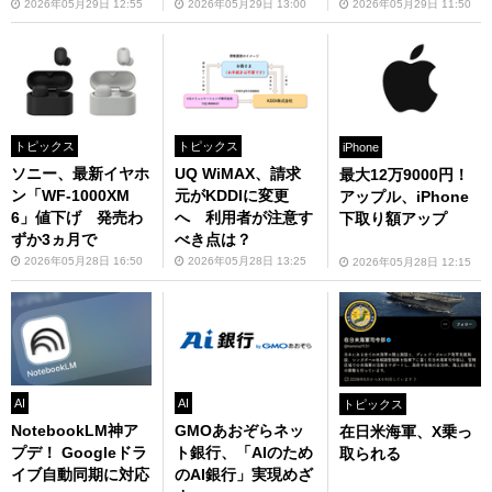
2026年05月29日 12:55
2026年05月29日 13:00
2026年05月29日 11:50
トピックス
トピックス
iPhone
ソニー、最新イヤホ
UQ WiMAX、請求
最大12万9000円！
ン「WF-1000XM
元がKDDIに変更
アップル、iPhone
6」値下げ 発売わ
へ 利用者が注意す
下取り額アップ
ずか3ヵ月で
べき点は？
2026年05月28日 16:50
2026年05月28日 13:25
2026年05月28日 12:15
AI
AI
トピックス
NotebookLM神ア
GMOあおぞらネッ
在日米海軍、X乗っ
プデ！ Googleドラ
ト銀行、「AIのため
取られる
イブ自動同期に対応
のAI銀行」実現めざ