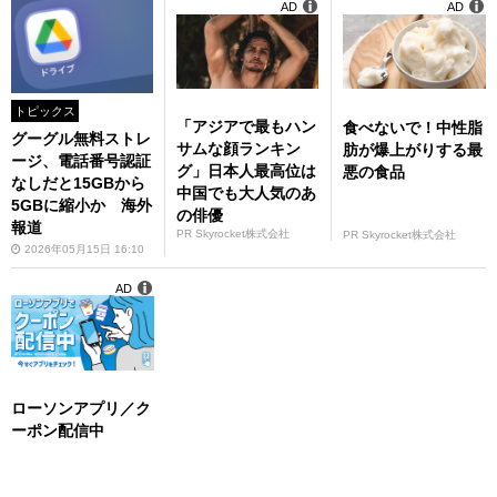
AD
AD
トピックス
「アジアで最もハン
食べないで！中性脂
グーグル無料ストレ
サムな顔ランキン
肪が爆上がりする最
ージ、電話番号認証
グ」日本人最高位は
悪の食品
なしだと15GBから
中国でも大人気のあ
5GBに縮小か 海外
の俳優
報道
PR Skyrocket株式会社
PR Skyrocket株式会社
2026年05月15日 16:10
AD
ローソンアプリ／ク
ーポン配信中