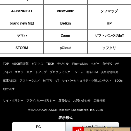
JAPANNEXT
ViewSonic
ソフマップ
brand new ME!
Belkin
HP
ヤマハ
Zoom
ソフトバンクのIoT
STORM
pCloud
ソフクリ
TOP
ASCII倶楽部
ビジネス
TECH
デジタル
iPhone/Mac
ホビー
自作PC
AV
アキバ
スマホ
スタートアップ
プログラミング+
ゲーム
格安SIM
倶楽部情報局
家電ASCII
アスキーグルメ
MITTR
IoT
サイバーセキュリティ小説コンテスト
SDGs
地方活性
サイトポリシー
プライバシーポリシー
運営会社
お問い合わせ
広告掲載
© KADOKAWA ASCII Research Laboratories, Inc. 2026
表示形式
PC
スマートフォン