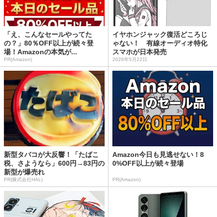
「え、こんなセールやってた
イヤホンジャック復活どころじ
の？」80％OFF以上が続々登
ゃない！ 有線オーディオ特化
場！Amazonの本気が...
スマホが日本発売
PR(Amazon)
2026年5月22日
新型タバコが大反響！「たばこ
Amazon今日も見逃せない！8
税、さようなら」600円→83円の
0%OFF以上が続々登場
新型が爆売れ
PR(株式会社HAL)
PR(Amazon)