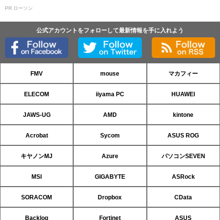
PR ローソン
公式アカウントをフォローして最新情報を手に入れよう
FMV
mouse
マカフィー
ELECOM
iiyama PC
HUAWEI
JAWS-UG
AMD
kintone
Acrobat
Sycom
ASUS ROG
キヤノンMJ
Azure
パソコンSEVEN
MSI
GIGABYTE
ASRock
SORACOM
Dropbox
CData
Backlog
Fortinet
ASUS