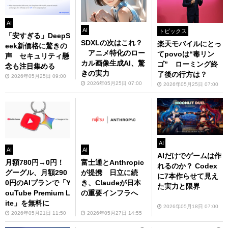
AI
AI
トピックス
「安すぎる」DeepS
SDXLの次はこれ？
楽天モバイルにとっ
eek新価格に驚きの
アニメ特化のロー
てpovoは“毒リン
声 セキュリティ懸
カル画像生成AI、驚
ゴ” ローミング終
念も注目集める
きの実力
了後の行方は？
2026年05月25日 09:00
2026年05月25日 07:00
2026年05月25日 07:00
AI
AI
AI
AIだけでゲームは作
月額780円→0円！
富士通とAnthropic
れるのか？ Codex
グーグル、月額290
が提携 日立に続
に7本作らせて見え
0円のAIプランで「Y
き、Claudeが日本
た実力と限界
ouTube Premium L
の重要インフラへ
ite」を無料に
2026年05月18日 07:00
2026年05月21日 11:50
2026年05月27日 14:55