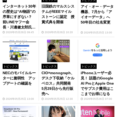
トピックス
インターネット30年
旧国鉄のマルスシス
アイ・オー・データ
の歴史は“AI物語”の
テムがIEEEマイル
機器、7月から「ア
序章にすぎない？
ストーンに認定 授
イオーデータ」へ
前LINEヤフー会
賞式典を開催
50年目の社名変更
長・川邊健太郎氏が
初書籍
2026年05月26日 09:45
2026年05月26日 10:20
2026年05月25日 13:00
トピックス
トピックス
トピックス
NECのモバイルルー
CIO×monograph、
iPhoneユーザー必
ターに脆弱性 アッ
デスク下収納「ケル
見！ 話題のGoogle
プデートの確認を
ベロス」共同開発
AI ProとApple One
5月29日から先行販
でサブスク費用はこ
売へ
こまでお得になる
2026年05月25日 13:00
2026年05月25日 12:30
2026年05月26日 07:00