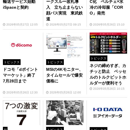
輸送サービス始動
ークスルー改札導
C化 ペルチェ×水
iSpaceと契約
入 立ち止まらない
冷の冷却服「COR
顔パス実現 東武鉄
O」発売
道
2026年05月27日 12:05
2026年05月27日 09:15
2026年05月26日 15:10
トピックス
トピックス
トピックス
ネジの締めすぎ、カ
ドコモ「dポイント
MSIの4Kモニター、
チッと防止 ベッセ
マーケット」終了
タイムセールで爆安
ルのトルクビットホ
7月28日まで
価格に
ルダーが便利そう
2026年05月26日 10:15
2026年05月26日 12:30
2026年05月26日 12:00
AI
トピックス