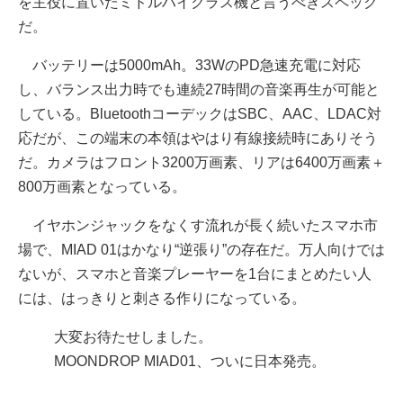
を主役に置いたミドルハイクラス機と言うべきスペック
だ。
バッテリーは5000mAh。33WのPD急速充電に対応
し、バランス出力時でも連続27時間の音楽再生が可能と
している。BluetoothコーデックはSBC、AAC、LDAC対
応だが、この端末の本領はやはり有線接続時にありそう
だ。カメラはフロント3200万画素、リアは6400万画素＋
800万画素となっている。
イヤホンジャックをなくす流れが長く続いたスマホ市
場で、MIAD 01はかなり“逆張り”の存在だ。万人向けでは
ないが、スマホと音楽プレーヤーを1台にまとめたい人
には、はっきりと刺さる作りになっている。
大変お待たせしました。
MOONDROP MIAD01、ついに日本発売。