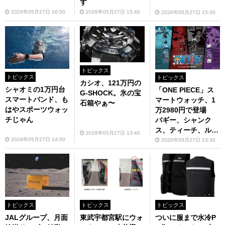
す
2026年05月27日 16:50
2026年05月27日 15:40
2026年05月27日 15:00
トピックス
トピックス
トピックス
カシオ、121万円の
シャオミの1万円台
「ONE PIECE」ス
G-SHOCK。氷の宝
スマートバンド、も
マートウォッチ、1
石箱やぁ〜
はやスポーツウォッ
万2980円で登場
チじゃん
バギー、シャンク
ス、ティーチ、ルフ
2026年05月27日 13:40
ィの“四皇”モデル
2026年05月27日 14:00
2026年05月27日 13:30
トピックス
トピックス
トピックス
JALグループ、月面
東武宇都宮駅にウォ
ついに服まで水冷P