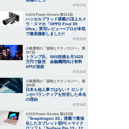
07月27日
ASCII Power Review 第321回
ハッセルブラッド搭載の頂上カメ
ラ・スマホ「OPPO Find X9
Ultra」実写レビュー=プロが本気
で徹底撮影しました!!
07月22日
小島寛明の「規制とテクノロジー」 第
397回
トランプ氏、SNS投稿を月1620
万円で販売 金融機関向け有料
APIが波紋
07月21日
小島寛明の「規制とテクノロジー」 第
396回
日本も他人事ではない？ ロンド
ンがパランティアを拒否した本当
の理由
07月14日
ASCII Power Review 第320回
「Snapdragon X2」搭載で最強
化したタブレット型PC＝マイク
ロソフト「Surface Pro 13」12