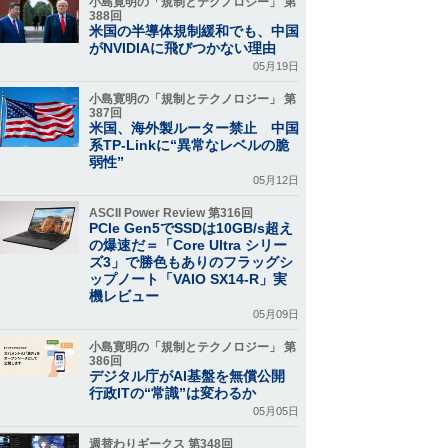
小島寛明の「規制とテクノロジー」 第
388回
米国の半導体規制緩和でも、中国
がNVIDIAに飛びつかない理由
05月19日
小島寛明の「規制とテクノロジー」 第
387回
米国、海外製ルーター禁止 中国
系TP-Linkに“異常なレベルの脆
弱性”
05月12日
ASCII Power Review 第316回
PCIe Gen5でSSDは10GB/s超え
の爆速だ＝「Core Ultra シリー
ズ3」で勝色もありのフラッグシ
ップノート「VAIO SX14-R」実
機レビュー
05月09日
小島寛明の「規制とテクノロジー」 第
386回
デジタル庁がAI基盤を無償公開
行政ITの“常識”は変わるか
05月05日
週替わりギークス 第348回