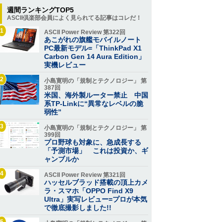
週間ランキングTOP5
ASCII倶楽部会員によく見られてる記事はコレだ！
1
ASCII Power Review 第322回
あこがれの旗艦モバイルノート
PC最新モデル=「ThinkPad X1
Carbon Gen 14 Aura Edition」
実機レビュー
2
小島寛明の「規制とテクノロジー」 第
387回
米国、海外製ルーター禁止 中国
系TP-Linkに“異常なレベルの脆
弱性”
3
小島寛明の「規制とテクノロジー」 第
399回
プロ野球も対象に、急成長する
「予測市場」 これは投資か、ギ
ャンブルか
4
ASCII Power Review 第321回
ハッセルブラッド搭載の頂上カメ
ラ・スマホ「OPPO Find X9
Ultra」実写レビュー=プロが本気
で徹底撮影しました!!
5