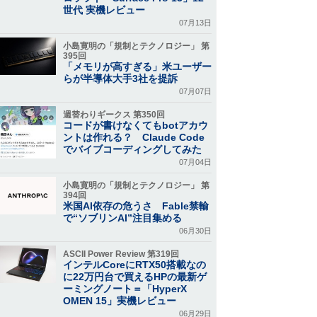
世代 実機レビュー
07月13日
小島寛明の「規制とテクノロジー」 第
395回
「メモリが高すぎる」米ユーザー
らが半導体大手3社を提訴
07月07日
週替わりギークス 第350回
コードが書けなくてもbotアカウ
ントは作れる？ Claude Code
でバイブコーディングしてみた
07月04日
小島寛明の「規制とテクノロジー」 第
394回
米国AI依存の危うさ Fable禁輸
で“ソブリンAI”注目集める
06月30日
ASCII Power Review 第319回
インテルCoreにRTX50搭載なの
に22万円台で買えるHPの最新ゲ
ーミングノート＝「HyperX
OMEN 15」実機レビュー
06月29日