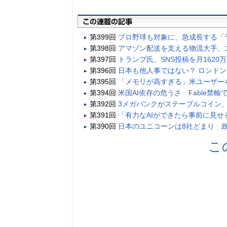
第399回
プロ野球も対象に、急成長する「
第398回
アマゾン配送を支える物流大手、
第397回
トランプ氏、SNS投稿を月1620
第396回
日本も他人事ではない？ ロンド
第395回
「メモリが高すぎる」米ユーザー
第394回
米国AI依存の危うさ Fable禁輸
第392回
3メガバンクがステーブルコイン、
第391回
「有力なAIができたら事前に見
第390回
日本のユニコーンは8社どまり 政
こ