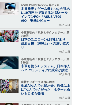
ASCII Power Review 第317回
本日発表：ゲーム機もつながるの
に19万円台で買える24型オール
インワンPC=「ASUS V600
AiO」実機レビュー
06月03日
小島寛明の「規制とテクノロジー」 第
390回
日本のユニコーンは8社どまり
政府目標「100社」への遠い道の
り
06月02日
小島寛明の「規制とテクノロジー」 第
389回
米軍も使うAIシステム、日本導入
へ？ パランティアに政府が接近
05月26日
週替わりギークス 第349回
生成AIなんでも展示会、想像以上
に“なんでも”だった ホラーもぬ
いもロボも登場
05月23日