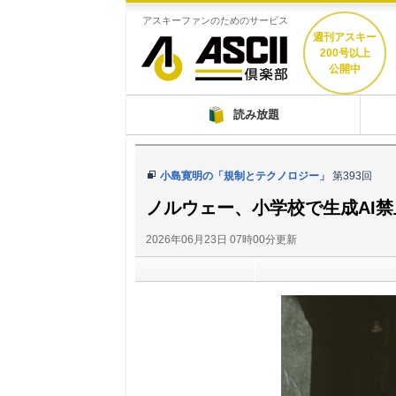
アスキーファンのためのサービス
週刊アスキー
200号以上
公開中
ASCII倶楽部
読み放題
小島寛明の「規制とテクノロジー」
第393回
ノルウェー、小学校で生成AI
2026年06月23日 07時00分更新