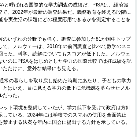
Aと呼ばれる国際的な学力調査の成績だ。PISAは、経済協
査で、2022年が最新の調査結果だ。義務教育を終える段階に
技能を実生活の課題にどの程度応用できるかを測定することを
のいずれの分野でも強く、調査に参加した81か国中トップ
て、ノルウェーは、2018年の前回調査と比べて数学のスコ
下回った。科学、読解についてもスコアが低下した。ノルウェ
いのにPISAをはじめとした学力の国際比較では好成績を記
いただけに、意外な結果にも見える。
ら通常の暮らしを取り戻し始めた時期にあたり、子どもの学力
。とはいえ、目に見える学力の低下に危機感を募らせたノル
ルだった。
レット環境を整備していたが、学力低下を受けて政府は方針
している。2024年には学校でのスマホの使用を全面禁止
利用を禁止する法案を年内に国会に提出する方針も示している。