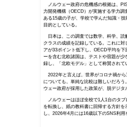
ノルウェー政府の危機感の根拠は、PIS
力開発機構（OECD）が実施する学力調
ある15歳の子が、学校で学んだ知識・
目的としている。
日本は、この調査では数学、科学、読解
クラスの成績を記録している。これに対し
アが33ポイント低下し、OECD平均を
ーを含む北欧諸国は、テストや宿題が少な
録し、「北欧モデル」として称賛されて
2022年と言えば、世界がコロナ禍か
についても、単純な比較は難しいだろう
ウェー政府が採用した政策が、脱デジタ
ノルウェーはほぼ全校で1人1台のタブ
を転換し、紙の教科書に回帰する方針を示
し、2026年4月には16歳以下のSNS