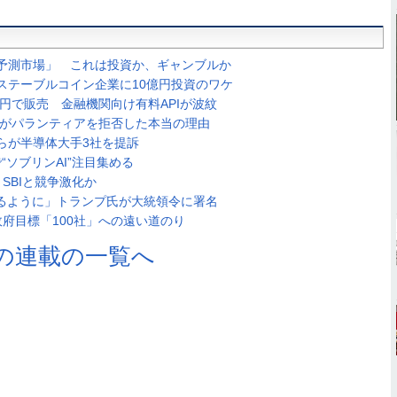
予測市場」 これは投資か、ギャンブルか
ステーブルコイン企業に10億円投資のワケ
万円で販売 金融機関向け有料APIが波紋
ンがパランティアを拒否した本当の理由
らが半導体大手3社を提訴
で“ソブリンAI”注目集める
SBIと競争激化か
せるように」トランプ氏が大統領令に署名
府目標「100社」への遠い道のり
の連載の一覧へ