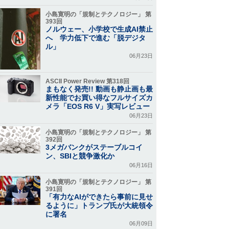
小島寛明の「規制とテクノロジー」 第
393回
ノルウェー、小学校で生成AI禁止
へ 学力低下で進む「脱デジタ
ル」
06月23日
ASCII Power Review 第318回
まもなく発売!! 動画も静止画も最
新性能でお買い得なフルサイズカ
メラ「EOS R6 V」実写レビュー
06月23日
小島寛明の「規制とテクノロジー」 第
392回
3メガバンクがステーブルコイ
ン、SBIと競争激化か
06月16日
小島寛明の「規制とテクノロジー」 第
391回
「有力なAIができたら事前に見せ
るように」トランプ氏が大統領令
に署名
06月09日