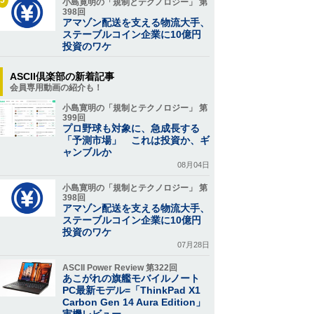
小島寛明の「規制とテクノロジー」 第
398回
アマゾン配送を支える物流大手、
ステーブルコイン企業に10億円
投資のワケ
ASCII倶楽部の新着記事
会員専用動画の紹介も！
小島寛明の「規制とテクノロジー」 第
399回
プロ野球も対象に、急成長する
「予測市場」 これは投資か、ギ
ャンブルか
08月04日
小島寛明の「規制とテクノロジー」 第
398回
アマゾン配送を支える物流大手、
ステーブルコイン企業に10億円
投資のワケ
07月28日
ASCII Power Review 第322回
あこがれの旗艦モバイルノート
PC最新モデル=「ThinkPad X1
Carbon Gen 14 Aura Edition」
実機レビュー