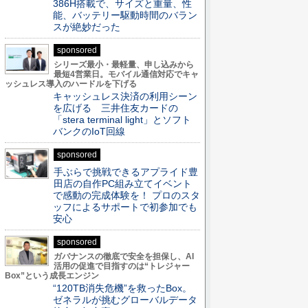
386H搭載で、サイズと重量、性
能、バッテリー駆動時間のバラン
スが絶妙だった
sponsored
シリーズ最小・最軽量、申し込みから
最短4営業日。モバイル通信対応でキャ
ッシュレス導入のハードルを下げる
キャッシュレス決済の利用シーン
を広げる 三井住友カードの
「stera terminal light」とソフト
バンクのIoT回線
sponsored
手ぶらで挑戦できるアプライド豊
田店の自作PC組み立てイベント
で感動の完成体験を！ プロのスタ
ッフによるサポートで初参加でも
安心
sponsored
ガバナンスの徹底で安全を担保し、AI
活用の促進で目指すのは“トレジャー
Box”という成長エンジン
“120TB消失危機”を救ったBox。
ゼネラルが挑むグローバルデータ