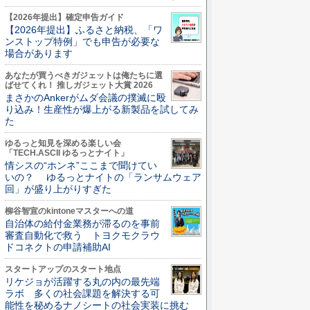
【2026年提出】確定申告ガイド
【2026年提出】ふるさと納税、「ワ
ンストップ特例」でも申告が必要な
場合があります
あなたが買うべきガジェットは俺たちに選
ばせてくれ！ 推しガジェット大賞 2026
まさかのAnkerがムダ会議の撲滅に殴
り込み！生産性が爆上がる新製品を試してみ
た
ゆるっと知見を深める楽しい会
「TECH.ASCII ゆるっとナイト」
情シスの“ホンネ”ここまで聞けてい
いの？ ゆるっとナイトの「ランサムウェア
回」が盛り上がりすぎた
柳谷智宣のkintoneマスターへの道
自治体の給付金業務が滞るのを事前
審査自動化で救う トヨクモクラウ
ドコネクトの申請補助AI
スタートアップのスタート地点
リケジョが活躍する丸の内の最先端
ラボ 多くの社会課題を解決する可
能性を秘めるナノシートの社会実装に挑む