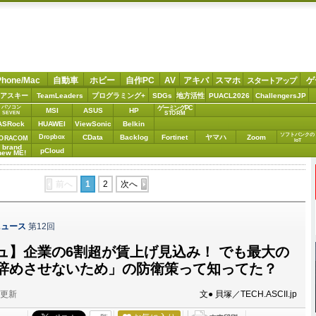
Phone/Mac
自動車
ホビー
自作PC
AV
アキバ
スマホ
ゲ
スタートアップ
アスキー
TeamLeaders
プログラミング+
SDGs
地方活性
PUACL2026
ChallengersJP
パソコン
ゲーミングPC
MSI
ASUS
HP
STORM
SEVEN
ASRock
HUAWEI
ViewSonic
Belkin
ソフトバンクの
Dropbox
CData
Backlog
Fortinet
ヤマハ
Zoom
ORACOM
IoT
brand
pCloud
new ME!
前へ
1
2
次へ
ニュース
第12回
ュ】企業の6割超が賃上げ見込み！ でも最大の
辞めさせないため」の防衛策って知ってた？
分更新
文● 貝塚／TECH.ASCII.jp