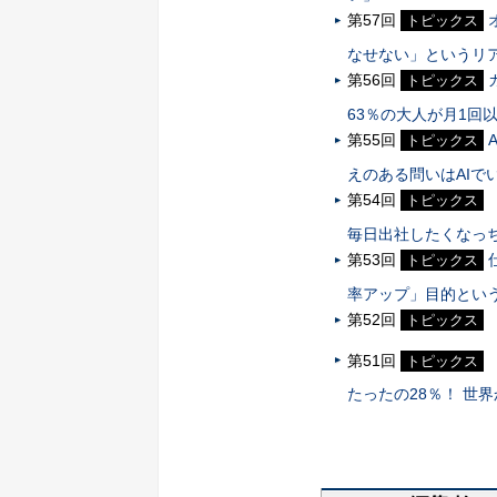
第57回
トピックス
なせない」というリ
第56回
トピックス
63％の大人が月1回
第55回
トピックス
えのある問いはAIで
第54回
トピックス
毎日出社したくなっ
第53回
トピックス
率アップ」目的とい
第52回
トピックス
第51回
トピックス
たったの28％！ 世