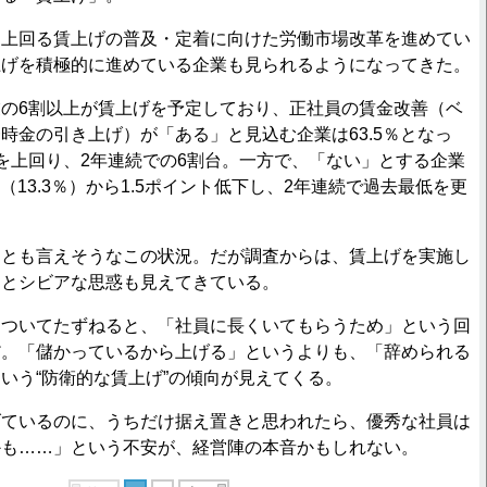
上回る賃上げの普及・定着に向けた労働市場改革を進めてい
上げを積極的に進めている企業も見られるようになってきた。
の6割以上が賃上げを予定しており、正社員の賃金改善（ベ
時金の引き上げ）が「ある」と見込む企業は63.5％となっ
を上回り、2年連続での6割台。一方で、「ない」とする企業
査（13.3％）から1.5ポイント低下し、2年連続で過去最低を更
とも言えそうなこの状況。だが調査からは、賃上げを実施し
っとシビアな思惑も見えてきている。
ついてたずねると、「社員に長くいてもらうため」という回
だ。「儲かっているから上げる」というよりも、「辞められる
いう“防衛的な賃上げ”の傾向が見えてくる。
ているのに、うちだけ据え置きと思われたら、優秀な社員は
かも……」という不安が、経営陣の本音かもしれない。