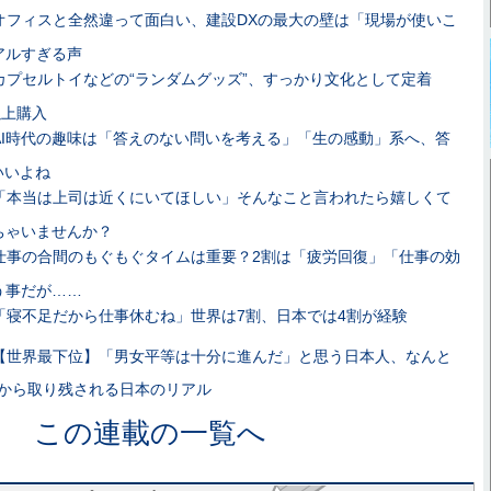
オフィスと全然違って面白い、建設DXの最大の壁は「現場が使いこ
アルすぎる声
カプセルトイなどの“ランダムグッズ”、すっかり文化として定着
以上購入
AI時代の趣味は「答えのない問いを考える」「生の感動」系へ、答
いいよね
「本当は上司は近くにいてほしい」そんなこと言われたら嬉しくて
ちゃいませんか？
仕事の合間のもぐもぐタイムは重要？2割は「疲労回復」「仕事の効
う事だが……
「寝不足だから仕事休むね」世界は7割、日本では4割が経験
【世界最下位】「男女平等は十分に進んだ」と思う日本人、なんと
界から取り残される日本のリアル
この連載の一覧へ