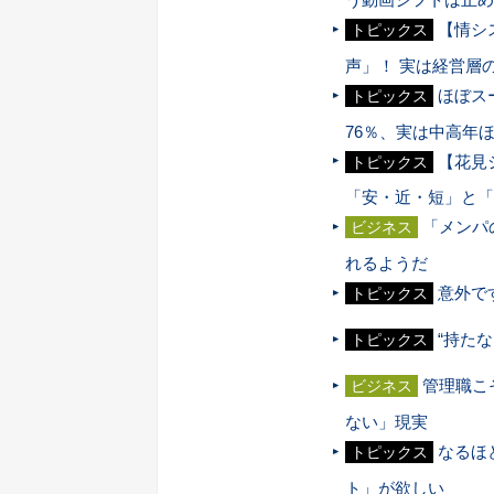
【情シ
トピックス
声」！ 実は経営層
ほぼス
トピックス
76％、実は中高年
【花見
トピックス
「安・近・短」と「
「メンパ
ビジネス
れるようだ
意外で
トピックス
“持た
トピックス
管理職こ
ビジネス
ない」現実
なるほ
トピックス
ト」が欲しい