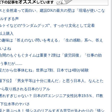
スと全然違って面白い、建設DXの最大の壁は「現場が使いこな
ルすぎる声
ルトイなどの“ランダムグッズ”、すっかり文化として定着
以上購入
代の趣味は「答えのない問いを考える」「生の感動」系へ、答え
いいよね
合間のもぐもぐタイムは重要？2割は「疲労回復」「仕事の効
う事だが……
足だから仕事休むね」世界は7割、日本では4割が経験
最下位】「男女平等は十分に進んだ」と思う日本人、なんとた
界から取り残される日本のリアル
遅れすぎじゃない？ 日本のITエンジニア女性比率19.5％、IT教
下位水準のヤバさ
長と遊ぶべき！ 情シスのリアルすぎる苦労が丸わかりの「情シ