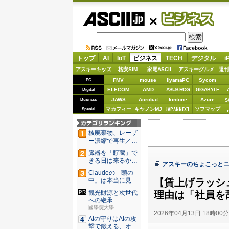
ASCII.jp
ビジネス
トップ
AI
IoT
ビジネス
TECH
デジタル
i
アスキーキッズ
格安SIM
家電ASCII
アスキーグルメ
週刊
FMV
mouse
iiyamaPC
Sycom
PC
ELECOM
AMD
ASUS ROG
Digital
GIGABYTE
JAWS
Acrobat
kintone
Azure
Business
S
JAPANNEXT
マカフィー
キヤノンMJ
ソフマップ
Special
核廃棄物、レーザ
ー濃縮で再生／ブ
タ腎臓、...
臓器を「貯蔵」で
きる日は来るか？
アスキーのちょこっと
体外保...
Claudeの「頭の
【賃上げラッシ
中」は本当に見え
たの...
理由は「社員を
観光財源と次世代
への継承
國學院大學
2026年04月13日 18時00
AIの守りはAIの攻
撃で鍛える、オー