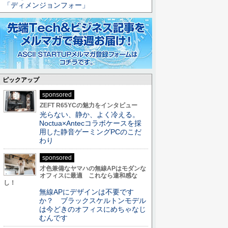
「ディメンジョンフォー」
ピックアップ
sponsored
ZEFT R65YCの魅力をインタビュー
光らない、静か、よく冷える。
Noctua×Antecコラボケースを採
用した静音ゲーミングPCのこだ
わり
sponsored
才色兼備なヤマハの無線APはモダンな
オフィスに最適 これなら違和感な
し！
無線APにデザインは不要です
か？ ブラックスケルトンモデル
は今どきのオフィスにめちゃなじ
むんです