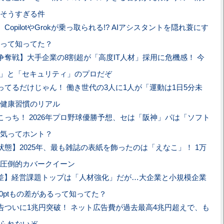
そうすぎる件
CopilotやGrokが乗っ取られる!? AIアシスタントを隠れ蓑にす
って知ってた？
争奪戦】大手企業の8割超が「高度IT人材」採用に危機感！ 今
I」と「セキュリティ」のプロだぞ
ってるだけじゃん！ 働き世代の3人に1人が「運動は1日5分未
健康習慣のリアル
こっち！ 2026年プロ野球優勝予想、セは「阪神」パは「ソフト
気ってホント？
状態】2025年、最も雑誌の表紙を飾ったのは「えなこ」！ 1万
圧倒的カバークイーン
格差】経営課題トップは「人材強化」だが…大企業と小規模企業
30ptもの差があるって知ってた？
告ついに1兆円突破！ ネット広告費が過去最高4兆円超えで、も
られないぞ