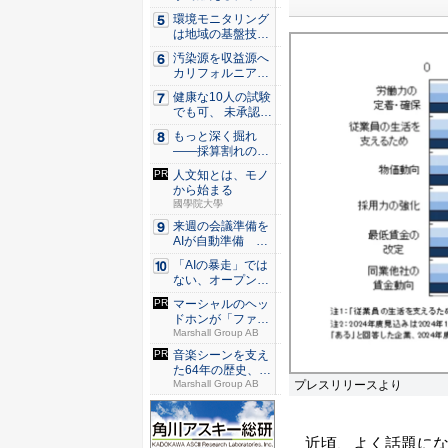
プン...
環境モニタリング
は地域の基盤技術
へ 村上...
汚染源を収益源へ
カリフォルニア酪
農が頼...
健康な10人の試験
でも可、 未承認薬
の「...
もっと深く掘れ
——採算割れの地
熱発電所を...
人文知とは、モノ
から始まる
國學院大學
来週の会議準備を
AIが自動準備
「Cop...
「AIの暴走」では
ない、オープンAI
のモ...
マーシャルのヘッ
ドホンが「ファッ
ション」...
Marshall Group AB
音楽シーンを支え
た64年の歴史、こ
プレスリリースより
のヘッ...
Marshall Group AB
近頃、よく話題にな