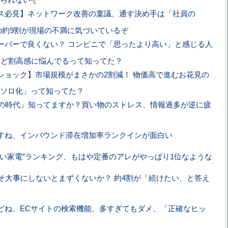
ス必見】ネットワーク改善の稟議、通す決め手は「社員の
の約9割が現場の不満に気づいているぞ
ーパーで良くない？ コンビニで「思ったより高い」と感じる人
ほど割高感に悩んでるって知ってた？
ショック】市場規模がまさかの2割減！ 物価高で進むお花見の
ソロ化」って知ってた？
の時代」知ってますか？買い物のストレス、情報過多が逆に疲
すね、インバウンド滞在増加率ランクインが面白い
ない家電”ランキング、もはや定番のアレがやっぱり1位なような
そ大事にしないとまずくないか？ 約4割が「続けたい、と答え
どね、ECサイトの検索機能、多すぎてもダメ、「正確なヒッ