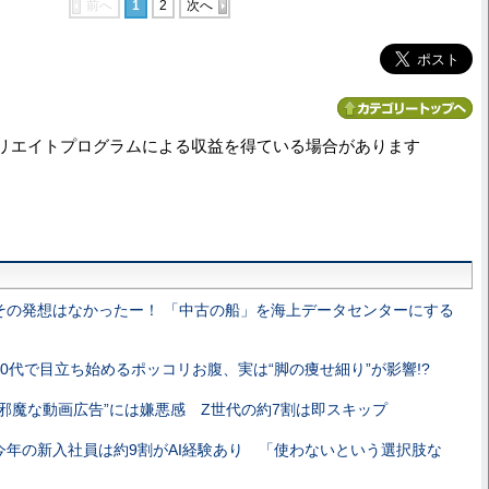
前へ
1
2
次へ
リエイトプログラムによる収益を得ている場合があります
その発想はなかったー！ 「中古の船」を海上データセンターにする
30代で目立ち始めるポッコリお腹、実は“脚の痩せ細り”が影響!?
“邪魔な動画広告”には嫌悪感 Z世代の約7割は即スキップ
今年の新入社員は約9割がAI経験あり 「使わないという選択肢な