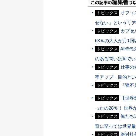
オフィ
トピックス
せない」というリア
カプセ
トピックス
63％の大人が月1回
AI時
トピックス
のある問いはAIで
仕事の
トピックス
率アップ」目的とい
「寝不
トピックス
【世界
トピックス
ったの28％！ 世
俺たち
トピックス
育に至っては世界最
絶対社
トピックス