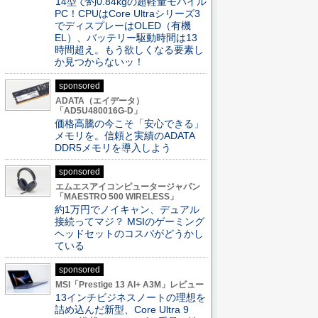
14型で約0.84kgの超軽量モバイル
PC！CPUはCore Ultraシリーズ3
でディスプレーはOLED（有機
EL）、バッテリー駆動時間は13
時間超え。もう欲しくなる要素し
か見つからないッ！
sponsored
ADATA（エイデータ）
「AD5U480016G-D」
価格高騰の今こそ「安心できる」
メモリを。信頼と実績のADATA
DDR5メモリを導入しよう
sponsored
エムエスアイコンピュータージャパン
「MAESTRO 500 WIRELESS」
約1万円でノイキャン、デュアル
接続ってマジ？ MSIのゲーミング
ヘッドセットのコスパがどうかし
ている
sponsored
MSI「Prestige 13 AI+ A3M」レビュー
13インチビジネスノートの理想を
詰め込んだ新型、Core Ultra 9