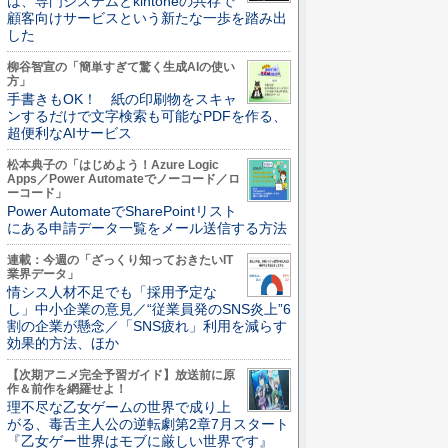
は、専門システムとkintoneの共存で
顧客向けサービスという新たな一歩を踏み出
した
柳谷智宣の「簡単すぎて驚く生成AIの使い
方」
手書きもOK！ 紙の印刷物をスキャ
ンするだけで文字検索も可能なPDFを作る、
超便利なAIサービス
松本典子の「はじめよう！Azure Logic
Apps／Power Automateでノーコード／ロ
ーコード」
Power AutomateでSharePointリスト
にある申請データ一覧をメール送信する方法
連載：今週の「ざっくり知っておきたいIT
業界データ」
情シス人材不足でも「採用予定な
し」中小企業の意見／“従業員発のSNS炎上”6
割の企業が懸念／「SNS疲れ」利用を減らす
効果的方法、ほか
【次期アニメ完全予習ガイド】放送前に原
作＆前作を網羅せよ！
理不尽な乙女ゲームの世界で成り上
がる、毒舌主人公の逆転劇第2章7月スタート
『乙女ゲー世界はモブに厳しい世界です』