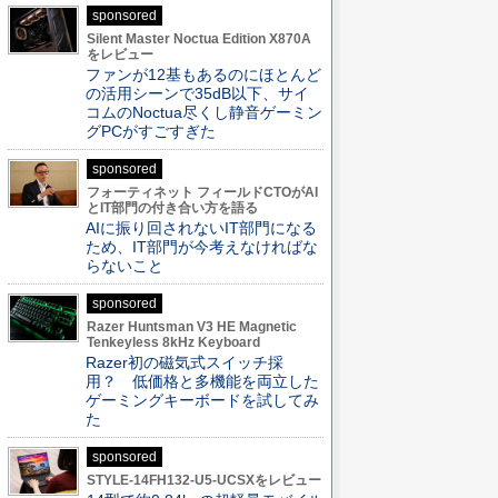
sponsored
Silent Master Noctua Edition X870A
をレビュー
ファンが12基もあるのにほとんど
の活用シーンで35dB以下、サイ
コムのNoctua尽くし静音ゲーミン
グPCがすごすぎた
sponsored
フォーティネット フィールドCTOがAI
とIT部門の付き合い方を語る
AIに振り回されないIT部門になる
ため、IT部門が今考えなければな
らないこと
sponsored
Razer Huntsman V3 HE Magnetic
Tenkeyless 8kHz Keyboard
Razer初の磁気式スイッチ採
用？ 低価格と多機能を両立した
ゲーミングキーボードを試してみ
た
sponsored
STYLE-14FH132-U5-UCSXをレビュー