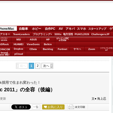
Phone/Mac
自動車
ホビー
自作PC
AV
アキバ
スマホ
ゲ
スタートアップ
アスキー
TeamLeaders
プログラミング+
SDGs
地方活性
PUACL2026
ChallengersJP
パソコン
ゲーミングPC
MSI
ASUS
HP
STORM
SEVEN
ASRock
HUAWEI
ViewSonic
Belkin
ソフトバンクの
Dropbox
CData
Backlog
Fortinet
ヤマハ
Zoom
ORACOM
IoT
brand
pCloud
new ME!
前へ
1
2
次へ
ook採用で生まれ変わった！
 mac 2011」の全容（後編）
分更新
文● 海上忍
お気に入り
一覧