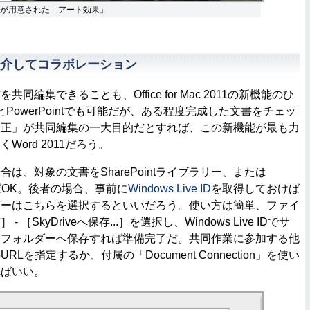
タが用意された「アート効果」
介してコラボレーション
編集できることも、Office for Mac 2011の新機能のひ
lとPowerPointでも可能だが、ある程度完成した文書をチェッ
校正」が共同編集の一大目的だとすれば、この新機能が最も力
ord 2011だろう。
、対象の文書をSharePointライブラリー、または
OK。後者の場合、事前に
Windows Live ID
を取得しておけば
ザーはこちらを選択するといいだろう。使い方は簡単、ファイ
［SkyDriveへ保存...］を選択し、Windows Live IDでサ
有フォルダーへ保存すれば準備完了だ。共同作業に参加する他
Lを指定するか、付属の「Document Connection」を使い
ればいい。