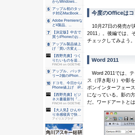
からWindows...
アップル初のタッ
今度のOfficeは
チ対応MacBook、
早...
Adobe Premiereな
ど4製品、...
10月27日の発売が決定し
【決定版】中古で
2011」。後編では、その
買うiPhoneのおす
チェックしてみよう
す...
アップル製品値上
げ「買い方変え
る」9割超...
【西野亮廣】つく
Word 2011
りたいものを追求
できる環...
FINCHI on GOETHE
アップル、バッテ
Word 2011で
リー2個のiPhone
ス（浮き彫り）や影を
準...
ドコモ、今日からi
ボンインターフェー
Phone値上げ iP...
になっている。影の
【西野亮廣】ビジ
ネス書最新刊『北
だ。ワードアートと
極星 僕...
FINCHI on GOETHE
【大人気】ひんや
り冷感寝具で快適
な睡眠を...
アイリスプラザ