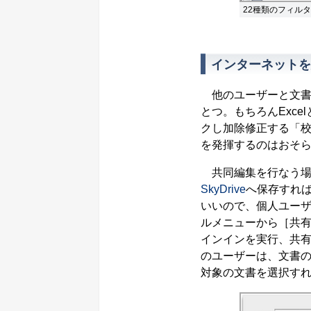
22種類のフィル
インターネットを
他のユーザーと文書を共同
とつ。もちろんExce
クし加除修正する「
を発揮するのはおそらくW
共同編集を行なう場合は
SkyDrive
へ保存すれば
いいので、個人ユー
ルメニューから［共有］ - 
インインを実行、共
のユーザーは、文書のUR
対象の文書を選択す