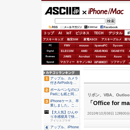
ASCII.jp
iPhone/Mac
トップ
AI
IoT
ビジネス
TECH
デジタル
i
アスキーキッズ
格安SIM
家電ASCII
アスキーグルメ
週刊
FMV
mouse
iiyamaPC
Sycom
PC
ELECOM
AMD
ASUS ROG
Digital
GIGABYTE
JAWS
Acrobat
kintone
Azure
Business
S
JAPANNEXT
マカフィー
キヤノンMJ
ソフマップ
Special
アップル、カメラ
付きAirPodsを年
内...
ボールペンなのにi
Padにも紙と同じ
リボン、VBA、Outl
滑ら...
iPhoneケース、卒
「Office for
業しました。これ
か...
【大人気】ひんや
2010年10月08日 12時00
り冷感寝具で快適
な睡眠を...
アイリスプラザ
アップル、iPhone