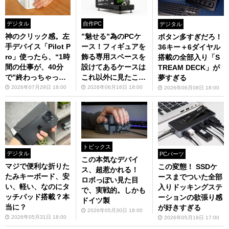
デジタル
自作PC
デジタル
神のクリック感。左
”魅せる”為のPCケ
ボタン多すぎだろ！
手デバイス「Pilot P
ース！フィギュアを
36キー＋6ダイヤル
ro」使ったら、“1時
飾る専用スペースを
搭載の全部入り「S
間の仕事が、40分
設けてあるケースは
TREAM DECK」が
で”終わっちゃった
これ以外に見たこと
夢すぎる
わ！
がない
2026年07月29日 18:00
2026年06月16日 18:00
2026年06月08日 18:00
トピックス
デジタル
PCパーツ
この本気なデバイ
マジで便利な折りた
この変態！ SSDケ
ス、超惹かれる！
たみキーボード、安
ースまでついた全部
ロボっぽい見た目
い、軽い、なのにタ
入りドッキングステ
で、実戦的。しかも
ッチパッド搭載？本
ーションの欲張り感
ドイツ製
当に？
が好きすぎる
2026年05月30日 18:00
2026年05月31日 18:00
2026年05月19日 17:00