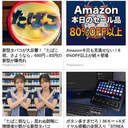
新型タバコが大反響！「たばこ
Amazon今日も見逃せない！8
税、さようなら」600円→83円の
0%OFF以上が続々登場
新型が爆売れ
PR(株式会社HAL)
PR(Amazon)
「たばこ税なし」思わぬ朗報に
ボタン多すぎだろ！36キー＋6ダ
喫煙者が群がる新型タバコ
イヤル搭載の全部入り「STREA