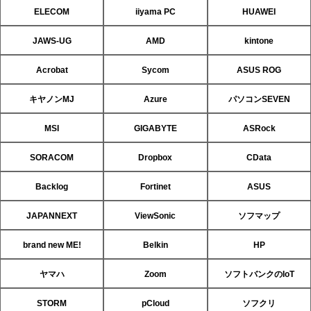
ELECOM
iiyama PC
HUAWEI
JAWS-UG
AMD
kintone
Acrobat
Sycom
ASUS ROG
キヤノンMJ
Azure
パソコンSEVEN
MSI
GIGABYTE
ASRock
SORACOM
Dropbox
CData
Backlog
Fortinet
ASUS
JAPANNEXT
ViewSonic
ソフマップ
brand new ME!
Belkin
HP
ヤマハ
Zoom
ソフトバンクのIoT
STORM
pCloud
ソフクリ