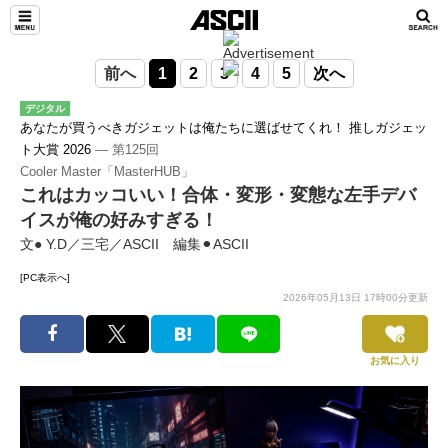
前へ
1
2
3
4
5
次へ
デジタル
あなたが買うべきガジェットは俺たちに選ばせてくれ！ 推しガジェッ
ト大賞 2026
― 第125回
Cooler Master「MasterHUB」
これはカッコいい！合体・変形・変態な左手デバ
イスが俺の好みすぎる！
文● Y.D／三宅／ASCII 編集⚫︎ASCII
[PC表示へ]
2026年05月13日 17時00分更新
お気に入り