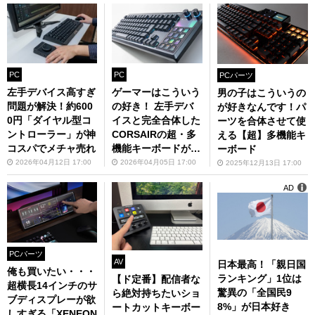
PC
PC
PCパーツ
左手デバイス高すぎ
ゲーマーはこういう
男の子はこういうの
問題が解決！約600
の好き！ 左手デバ
が好きなんです！パ
0円「ダイヤル型コ
イスと完全合体した
ーツを合体させて使
ントローラー」が神
CORSAIRの超・多
える【超】多機能キ
コスパでメチャ売れ
機能キーボードがヤ
ーボード
バい
2026年04月12日 17:00
2026年04月05日 17:00
2025年12月13日 17:00
AD
PCパーツ
AV
日本最高！「親日国
俺も買いたい・・・
ランキング」1位は
【ド定番】配信者な
超横長14インチのサ
驚異の「全国民9
ら絶対持ちたいショ
ブディスプレーが欲
8%」が日本好き
ートカットキーボー
しすぎる「XENEON