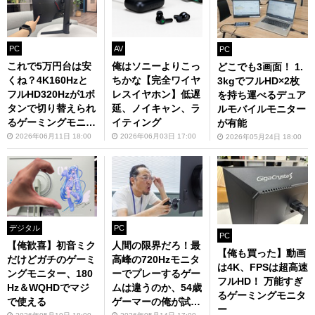
PC
AV
PC
これで5万円台は安
俺はソニーよりこっ
どこでも3画面！ 1.
くね？4K160Hzと
ちかな【完全ワイヤ
3kgでフルHD×2枚
フルHD320Hzが1ボ
レスイヤホン】低遅
を持ち運べるデュア
タンで切り替えられ
延、ノイキャン、ラ
ルモバイルモニター
るゲーミングモニタ
イティング
が有能
ー
2026年06月11日 18:00
2026年06月03日 17:00
2026年05月24日 18:00
デジタル
PC
PC
【俺歓喜】初音ミク
人間の限界だろ！最
【俺も買った】動画
だけどガチのゲーミ
高峰の720Hzモニタ
は4K、FPSは超高速
ングモニター、180
ーでプレーするゲー
フルHD！ 万能すぎ
Hz＆WQHDでマジ
ムは違うのか、54歳
るゲーミングモニタ
で使える
ゲーマーの俺が試し
ー