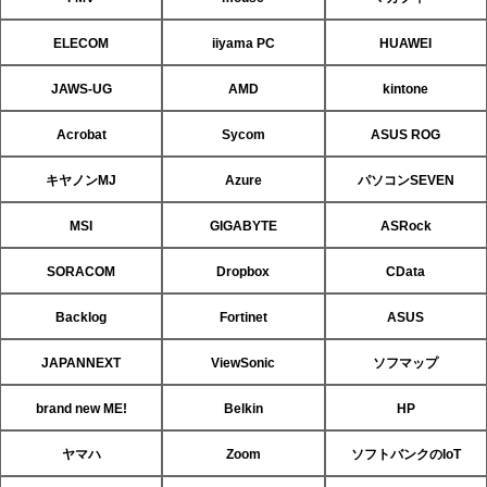
ELECOM
iiyama PC
HUAWEI
JAWS-UG
AMD
kintone
Acrobat
Sycom
ASUS ROG
キヤノンMJ
Azure
パソコンSEVEN
MSI
GIGABYTE
ASRock
SORACOM
Dropbox
CData
Backlog
Fortinet
ASUS
JAPANNEXT
ViewSonic
ソフマップ
brand new ME!
Belkin
HP
ヤマハ
Zoom
ソフトバンクのIoT