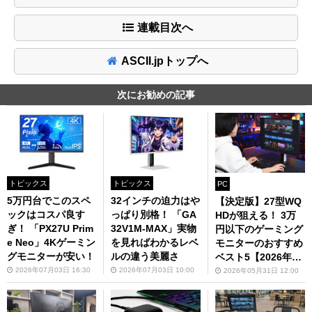
連載目次へ
ASCII.jpトップへ
次にお勧めの記事
トピックス
トピックス
PC
5万円台でこのスペ
32インチの迫力はや
【決定版】27型WQ
ックはコスパ良す
っぱり別格！ 「GA
HDが狙える！ 3万
ぎ！ 「PX27U Prim
32V1M-MAX」実物
円以下のゲーミング
e Neo」4Kゲーミン
を見ればわかるレベ
モニターのおすすめ
グモニターが安い！
ルの違う美麗さ
ベスト5【2026年5
月版】
2026年07月03日 16:30
2026年07月03日 10:00
2026年05月31日 12:00