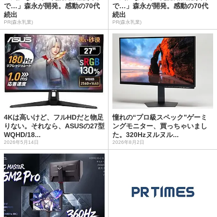
で…」森永が開発。感動の70代
で…」森永が開発。感動の70代
続出
続出
PR(森永乳業)
PR(森永乳業)
4Kは高いけど、フルHDだと物足
憧れの“プロ級スペック”ゲーミ
りない。それなら、ASUSの27型
ングモニター、買っちゃいまし
WQHD/18...
た。320Hzヌルヌル...
2026年5月14日
2026年8月2日