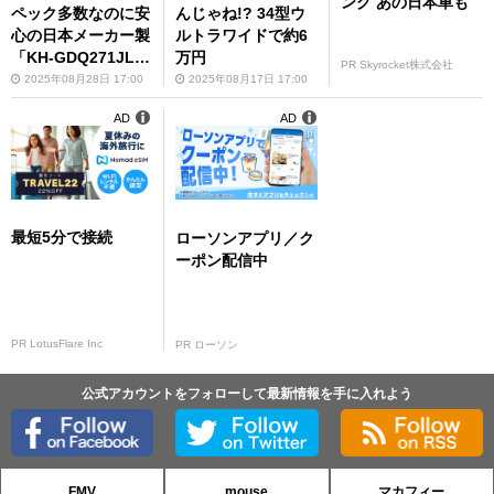
ング あの日本車も
ペック多数なのに安
んじゃね!? 34型ウ
心の日本メーカー製
ルトラワイドで約6
「KH-GDQ271JLA
万円
PR Skyrocket株式会社
Q」
2025年08月28日 17:00
2025年08月17日 17:00
AD
AD
最短5分で接続
ローソンアプリ／ク
ーポン配信中
PR LotusFlare Inc
PR ローソン
公式アカウントをフォローして最新情報を手に入れよう
FMV
mouse
マカフィー