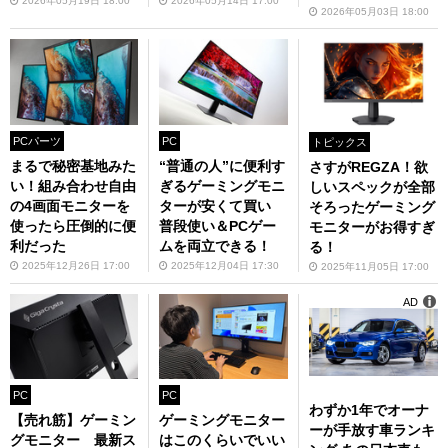
てみた
2026年05月19日 18:00
2026年05月14日 17:00
2026年05月03日 18:00
PCパーツ
PC
トピックス
まるで秘密基地みた
“普通の人”に便利す
さすがREGZA！欲
い！組み合わせ自由
ぎるゲーミングモニ
しいスペックが全部
の4画面モニターを
ターが安くて買い
そろったゲーミング
使ったら圧倒的に便
普段使い＆PCゲー
モニターがお得すぎ
利だった
ムを両立できる！
る！
2025年12月26日 17:00
2025年12月04日 17:30
2025年11月05日 17:00
AD
PC
PC
わずか1年でオーナ
【売れ筋】ゲーミン
ゲーミングモニター
ーが手放す車ランキ
グモニター 最新ス
はこのくらいでいい