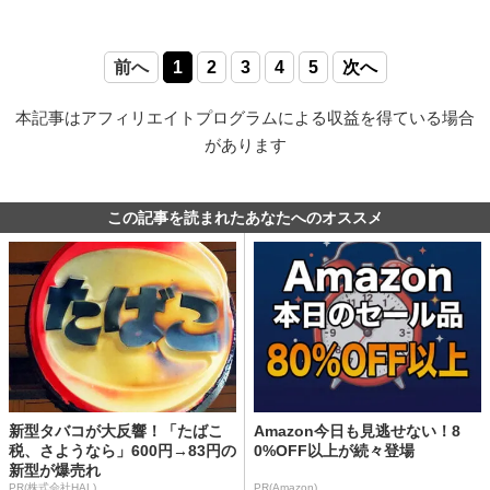
前へ
1
2
3
4
5
次へ
本記事はアフィリエイトプログラムによる収益を得ている場合
があります
この記事を読まれたあなたへのオススメ
新型タバコが大反響！「たばこ
Amazon今日も見逃せない！8
税、さようなら」600円→83円の
0%OFF以上が続々登場
新型が爆売れ
PR(株式会社HAL)
PR(Amazon)