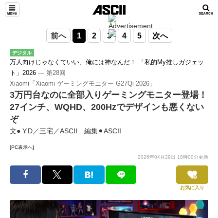
前へ
1
2
3
4
5
次へ
デジタル
万人向けじゃなくていい、俺には神なんだ！ 「私的My推しガジェッ
ト」2026
― 第28回
Xiaomi「Xiaomi ゲーミングモニター G27Qi 2026」
3万円台なのに全部入りゲーミングモニター登場！
27インチ、WQHD、200Hzでデザインも悪くない
ぞ
文● Y.D／三宅／ASCII 編集⚫︎ASCII
[PC表示へ]
2026年04月29日 18時00分更新
お気に入り