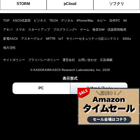
STORM
pCloud
ソフクリ
TOP
ASCII倶楽部
ビジネス
TECH
デジタル
iPhone/Mac
ホビー
自作PC
AV
アキバ
スマホ
スタートアップ
プログラミング+
ゲーム
格安SIM
倶楽部情報局
家電ASCII
アスキーグルメ
MITTR
IoT
サイバーセキュリティ小説コンテスト
SDGs
地方活性
サイトポリシー
プライバシーポリシー
運営会社
お問い合わせ
広告掲載
© KADOKAWA ASCII Research Laboratories, Inc. 2026
表示形式
PC
スマートフォン