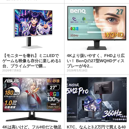
【モニターを奢れ】ミニLEDで
4Kより扱いやすく、FHDより広
ゲームも映像も存分に楽しめる1
い！ BenQの27型WQHDディス
台、プライムデーで購...
プレーが今2...
2026年7月8日
2026年5月19日
4Kは高いけど、フルHDだと物足
KTC、なんと3.2万円で買える40