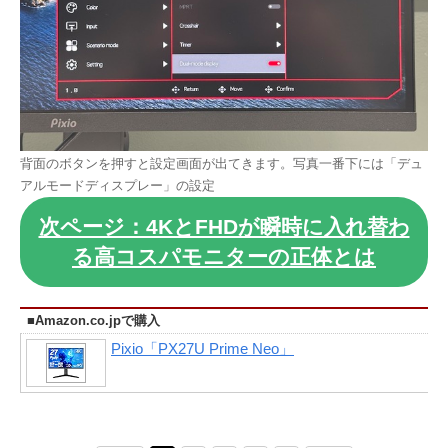
背面のボタンを押すと設定画面が出てきます。写真一番下には「デュ
アルモードディスプレー」の設定
次ページ：4KとFHDが瞬時に入れ替わ
る高コスパモニターの正体とは
■Amazon.co.jpで購入
Pixio「PX27U Prime Neo」