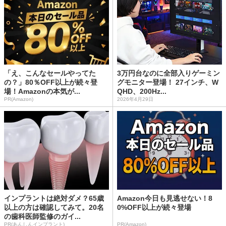
「え、こんなセールやってた
3万円台なのに全部入りゲーミン
の？」80％OFF以上が続々登
グモニター登場！ 27インチ、W
場！Amazonの本気が...
QHD、200Hz...
PR(Amazon)
2026年4月29日
インプラントは絶対ダメ？65歳
Amazon今日も見逃せない！8
以上の方は確認してみて。20名
0%OFF以上が続々登場
の歯科医師監修のガイ...
PR(あんしんインプラント)
PR(Amazon)