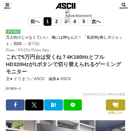
前へ
1
2
3
4
5
次へ
デジタル
万人向けじゃなくていい、俺には神なんだ！ 「私的My推しガジェッ
ト」2026
― 第71回
Pixio「PX27U Prime Neo」
これで5万円台は安くね？4K160Hzとフル
HD320Hzが1ボタンで切り替えられるゲーミング
モニター
文● ドリまつ／ASCII 編集● ASCII
[PC表示へ]
2026年06月11日 18時00分更新
お気に入り