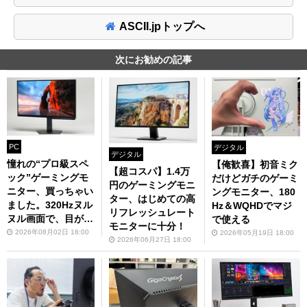
ASCII.jpトップへ
次にお勧めの記事
PC
デジタル
デジタル
憧れの“プロ級スペ
【俺歓喜】初音ミク
【超コスパ】1.4万
ック”ゲーミングモ
だけどガチのゲーミ
円のゲーミングモニ
ニター、買っちゃい
ングモニター、180
ター、はじめての高
ました。320Hzヌル
Hz＆WQHDでマジ
リフレッシュレート
ヌル画面で、目が喜
で使える
モニターに十分！
んじゃうよ〜
2026年08月02日 18:00
2026年05月19日 18:00
2026年06月27日 18:00