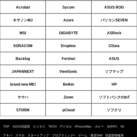
Acrobat
Sycom
ASUS ROG
キヤノンMJ
Azure
パソコンSEVEN
MSI
GIGABYTE
ASRock
SORACOM
Dropbox
CData
Backlog
Fortinet
ASUS
JAPANNEXT
ViewSonic
ソフマップ
brand new ME!
Belkin
HP
ヤマハ
Zoom
ソフトバンクのIoT
STORM
pCloud
ソフクリ
TOP
ASCII倶楽部
ビジネス
TECH
デジタル
iPhone/Mac
ホビー
自作PC
AV
アキバ
スマホ
スタートアップ
プログラミング+
ゲーム
格安SIM
倶楽部情報局