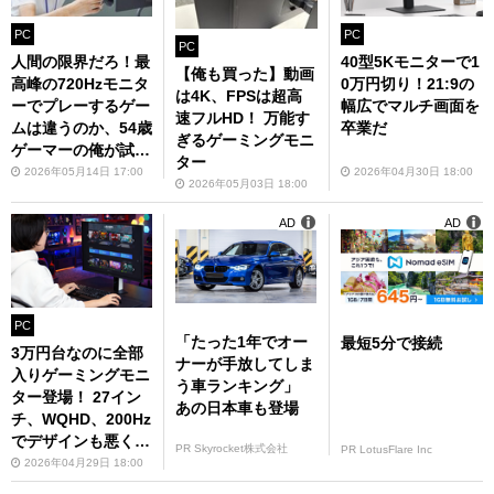
PC
PC
PC
人間の限界だろ！最
40型5Kモニターで1
【俺も買った】動画
高峰の720Hzモニタ
0万円切り！21:9の
は4K、FPSは超高
ーでプレーするゲー
幅広でマルチ画面を
速フルHD！ 万能す
ムは違うのか、54歳
卒業だ
ぎるゲーミングモニ
ゲーマーの俺が試し
ター
てみた
2026年05月14日 17:00
2026年04月30日 18:00
2026年05月03日 18:00
AD
AD
PC
「たった1年でオー
最短5分で接続
3万円台なのに全部
ナーが手放してしま
入りゲーミングモニ
う車ランキング」
ター登場！ 27イン
あの日本車も登場
チ、WQHD、200Hz
でデザインも悪くな
PR Skyrocket株式会社
PR LotusFlare Inc
いぞ
2026年04月29日 18:00