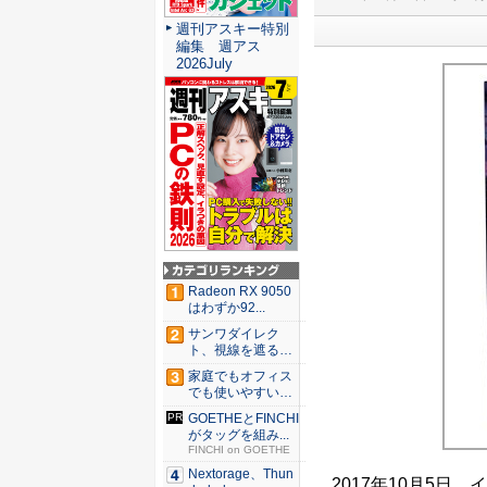
週刊アスキー特別
編集 週アス
2026July
Radeon RX 9050
はわずか92...
サンワダイレク
ト、視線を遮るフ
ェルト製デ...
家庭でもオフィス
でも使いやすい
Syno...
GOETHEとFINCHI
がタッグを組み...
FINCHI on GOETHE
Nextorage、Thun
2017年10月5日、