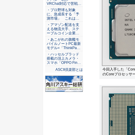
VRChat対応で苦戦…
・プロ野球も対象
に、急成長する「予
測市場」 これは…
・アマゾン配送を支
える物流大手、ステ
ーブルコイン企業…
・あこがれの旗艦モ
バイルノートPC最新
モデル=「ThinkPa…
・ハッセルブラッド
搭載の頂上カメラ・
スマホ「OPPO Fin…
今回入手した「Core
ASCII倶楽部とは
のCoreプロセッサ