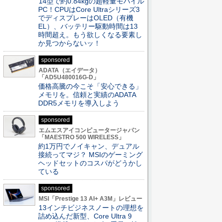
14型で約0.84kgの超軽量モバイル
PC！CPUはCore Ultraシリーズ3
でディスプレーはOLED（有機
EL）、バッテリー駆動時間は13
時間超え。もう欲しくなる要素し
か見つからないッ！
sponsored
ADATA（エイデータ）
「AD5U480016G-D」
価格高騰の今こそ「安心できる」
メモリを。信頼と実績のADATA
DDR5メモリを導入しよう
sponsored
エムエスアイコンピュータージャパン
「MAESTRO 500 WIRELESS」
約1万円でノイキャン、デュアル
接続ってマジ？ MSIのゲーミング
ヘッドセットのコスパがどうかし
ている
sponsored
MSI「Prestige 13 AI+ A3M」レビュー
13インチビジネスノートの理想を
詰め込んだ新型、Core Ultra 9