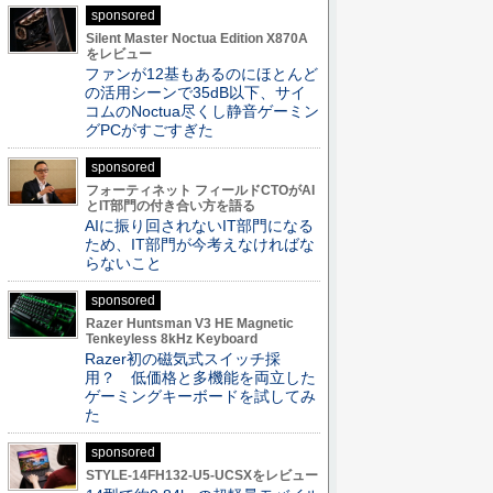
sponsored
Silent Master Noctua Edition X870A
をレビュー
ファンが12基もあるのにほとんど
の活用シーンで35dB以下、サイ
コムのNoctua尽くし静音ゲーミン
グPCがすごすぎた
sponsored
フォーティネット フィールドCTOがAI
とIT部門の付き合い方を語る
AIに振り回されないIT部門になる
ため、IT部門が今考えなければな
らないこと
sponsored
Razer Huntsman V3 HE Magnetic
Tenkeyless 8kHz Keyboard
Razer初の磁気式スイッチ採
用？ 低価格と多機能を両立した
ゲーミングキーボードを試してみ
た
sponsored
STYLE-14FH132-U5-UCSXをレビュー