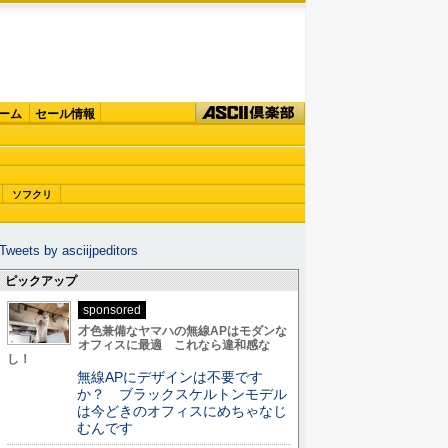
ーム
セール情報
ソフクリ
Tweets by asciijpeditors
ピックアップ
sponsored
才色兼備なヤマハの無線APはモダンな
オフィスに最適 これなら違和感な
し！
無線APにデザインは不要です
か？ ブラックスケルトンモデル
は今どきのオフィスにめちゃなじ
むんです