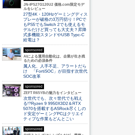
JN-IPS27G120U2 価格.com限定モデ
ルをレビュー
27型4K・120Hzゲーミングディス
プレーが破格の3万円切り！PCで
もPS5でもSwitch 2でも使えるモ
デルだけど買っても大丈夫？昇降
式多機能スタンドやUSB Typc-C
給電は？
sponsored
AIによる運用自動化は、企業が生き残
るための必須条件
属人化、人手不足、アラートだら
け 「FortiSOC」が目指す次世代
SOC改革
sponsored
ZEFT R65YBの魅力をインタビュー
次世代でも、次々世代でも戦え
る!?Ryzen 9 9950X3D2＆RTX
5070を搭載するASRock尽くしの
ド安定ゲーミングPCはクリエイ
ティブな作業もどんとこい
sponsored