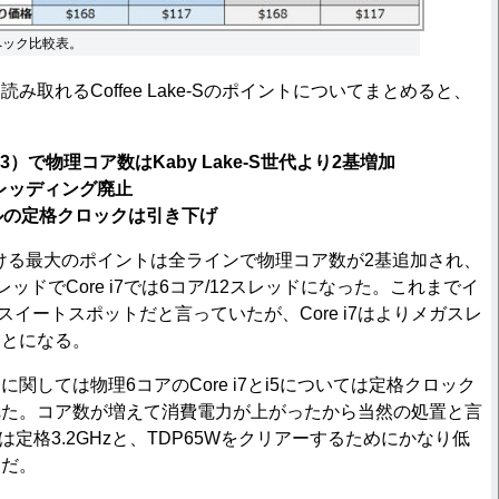
スペック比較表。
取れるCoffee Lake-Sのポイントについてまとめると、
/i3）で物理コア数はKaby Lake-S世代より2基増加
スレッディング廃止
ルの定格クロックは引き下げ
-Sにおける最大のポイントは全ラインで物理コア数が2基追加され、
/4スレッドでCore i7では6コア/12スレッドになった。これまでイ
スイートスポットだと言っていたが、Core i7はよりメガスレ
ことになる。
しては物理6コアのCore i7とi5については定格クロック
れた。コア数が増えて消費電力が上がったから当然の処置と言
8700は定格3.2GHzと、TDP65Wをクリアーするためにかなり低
象だ。