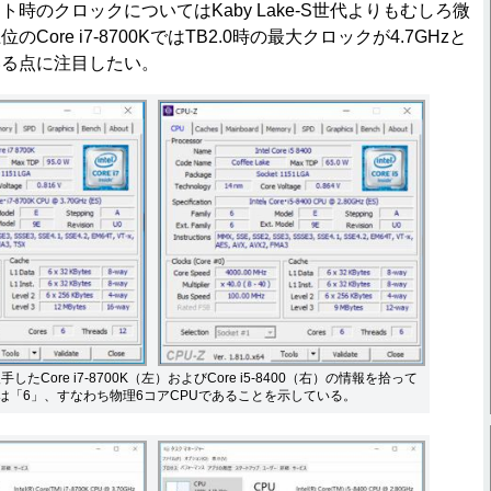
のクロックについてはKaby Lake-S世代よりもむしろ微
ore i7-8700KではTB2.0時の最大クロックが4.7GHzと
いる点に注目したい。
したCore i7-8700K（左）およびCore i5-8400（右）の情報を拾って
esは「6」、すなわち物理6コアCPUであることを示している。