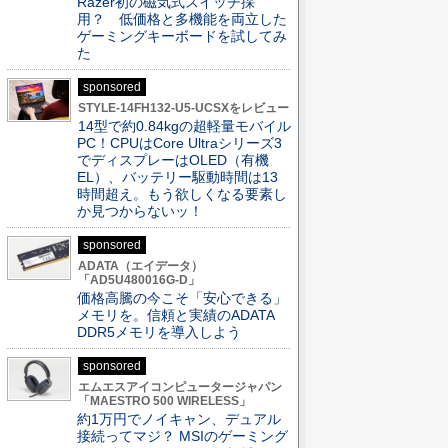
Razer初の磁気式スイッチ採
用？ 低価格と多機能を両立した
ゲーミングキーボードを試してみ
た
sponsored
STYLE-14FH132-U5-UCSXをレビュー
14型で約0.84kgの超軽量モバイル
PC！CPUはCore Ultraシリーズ3
でディスプレーはOLED（有機
EL）、バッテリー駆動時間は13
時間超え。もう欲しくなる要素し
か見つからないッ！
sponsored
ADATA（エイデータ）
「AD5U480016G-D」
価格高騰の今こそ「安心できる」
メモリを。信頼と実績のADATA
DDR5メモリを導入しよう
sponsored
エムエスアイコンピュータージャパン
「MAESTRO 500 WIRELESS」
約1万円でノイキャン、デュアル
接続ってマジ？ MSIのゲーミング