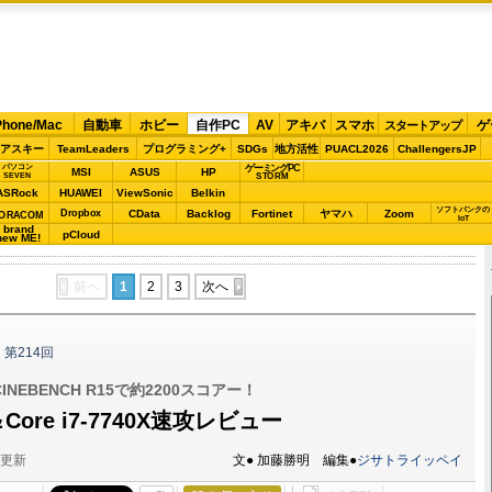
Phone/Mac
自動車
ホビー
自作PC
AV
アキバ
スマホ
ゲ
スタートアップ
アスキー
TeamLeaders
プログラミング+
SDGs
地方活性
PUACL2026
ChallengersJP
パソコン
ゲーミングPC
MSI
ASUS
HP
STORM
SEVEN
ASRock
HUAWEI
ViewSonic
Belkin
ソフトバンクの
Dropbox
CData
Backlog
Fortinet
ヤマハ
Zoom
ORACOM
IoT
brand
pCloud
new ME!
前へ
1
2
3
次へ
ク
第214回
CINEBENCH R15で約2200スコアー！
X＆Core i7-7740X速攻レビュー
分更新
文● 加藤勝明 編集●
ジサトライッペイ