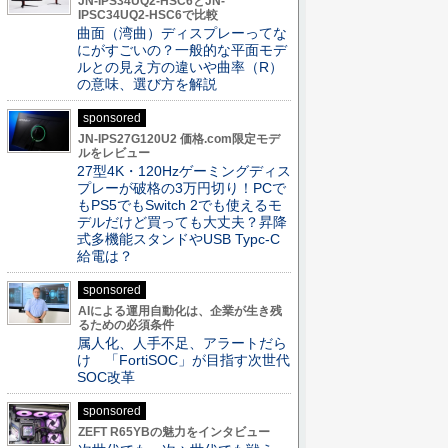
JN-IPS34UQ2-HSC6とJN-
IPSC34UQ2-HSC6で比較
曲面（湾曲）ディスプレーってな
にがすごいの？一般的な平面モデ
ルとの見え方の違いや曲率（R）
の意味、選び方を解説
sponsored
JN-IPS27G120U2 価格.com限定モデ
ルをレビュー
27型4K・120Hzゲーミングディス
プレーが破格の3万円切り！PCで
もPS5でもSwitch 2でも使えるモ
デルだけど買っても大丈夫？昇降
式多機能スタンドやUSB Typc-C
給電は？
sponsored
AIによる運用自動化は、企業が生き残
るための必須条件
属人化、人手不足、アラートだら
け 「FortiSOC」が目指す次世代
SOC改革
sponsored
ZEFT R65YBの魅力をインタビュー