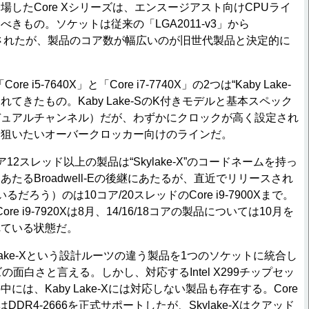
場したCore Xシリーズは、エンスージアスト向けCPUライ
きもの。ソケットは従来の「LGA2011-v3」から
変更されたが、製品のコア数が幅広いのが旧世代製品と決定的に
 i5-7640X」と「Core i7-7740X」の2つは“Kaby Lake-
れてきたもの。Kaby Lake-SのK付きモデルと基本スペック
デュアルチャンネル）だが、わずかにクロックが高く設定され
を狙いたいオーバークロッカー向けのラインだ。
2スレッド以上の製品は“Skylake-X”のコードネームを持っ
たるBroadwell-Eの後継にあたるが、直近でリリースされ
だろう）のは10コア/20スレッドのCore i9-7900Xまで。
ore i9-7920Xは8月、14/16/18コアの製品については10月を
れている状態だ。
Skylake-Xという設計ルーツの違う製品を1つのソケットに統合し
ズの面白さと言える。しかし、対応するIntel X299チップセッ
には、Kaby Lake-Xには対応しない製品も存在する。Core
DR4-2666を正式サポートしたが、Skylake-Xはクアッド