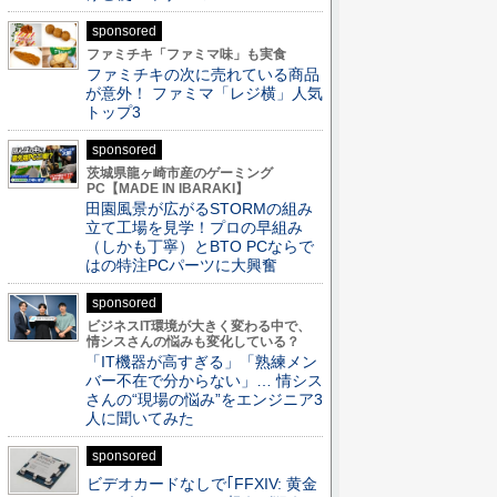
sponsored
ファミチキ「ファミマ味」も実食
ファミチキの次に売れている商品
が意外！ ファミマ「レジ横」人気
トップ3
sponsored
茨城県龍ヶ崎市産のゲーミング
PC【MADE IN IBARAKI】
田園風景が広がるSTORMの組み
立て工場を見学！プロの早組み
（しかも丁寧）とBTO PCならで
はの特注PCパーツに大興奮
sponsored
ビジネスIT環境が大きく変わる中で、
情シスさんの悩みも変化している？
「IT機器が高すぎる」「熟練メン
バー不在で分からない」… 情シス
さんの“現場の悩み”をエンジニア3
人に聞いてみた
sponsored
ビデオカードなしで｢FFXIV: 黄金