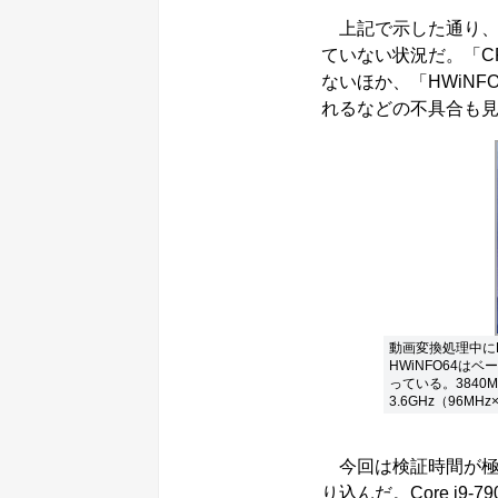
上記で示した通り、
ていない状況だ。「C
ないほか、「HWiNF
れるなどの不具合も
動画変換処理中に
HWiNFO64は
っている。3840M
3.6GHz（96M
今回は検証時間が極めて
り込んだ。Core i9-79