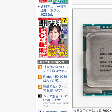
週刊アスキー特別
編集 週アス
2026July
【今月の自作PCレ
シピ】白コーデと
発光が...
Radeon RX 9050
はわずか92...
家庭でもオフィス
でも使いやすい
Syno...
シェア別荘「COC
O VILLA Own...
COCO VILLA on GOE
THE
今回入手したCore i9-79