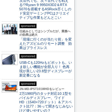
次世代でも、次々世代でも戦え
る!?Ryzen 9 9950X3D2＆RTX
5070を搭載するASRock尽くしの
ド安定ゲーミングPCはクリエイ
ティブな作業もどんとこい
sponsored
仕組みとしてはシンプルだが、業務へ
の効果は絶大
「現場に行くのが当たり前」を変
えたアズビルのリモート調整 効
果はプライスレス
sponsored
USB-Cも120Hzもピボットも。い
ま欲しい機能が全部入り！ 色再
現が美しい23.8型ディスプレーが
新定番になる
sponsored
JN-MD-IPST101WHDをレビュー
2万1980円のタッチ対応10.1型モ
バイルディスプレー、ワイド
HD（1540×720ドット）＆アスペ
クト比77：36って聞きなじみない
けど使いやすいの？