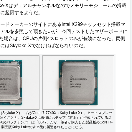
Lake-Xはデュアルチャンネルなのでメモリーモジュールの搭載
とに起因するようだ。
メーカーのサイトにあるIntel X299チップセット搭載マ
ュアルを参照して頂きたいが、今回テストしたマザーボードに
を搭載した場合は、CPUの片側4スロットのみが有効になった。両側
はSkylake-Xでなければならないのだ。
0X（Skylake-X）、右がCore i7-7740X（Kaby Lake-X）。ヒートスプレッ
違うことと、Skylake-Xは表側にもチップ（右上）が搭載されている点
ke-Xのバッチナンバーは「L647」だが、筆者が購入した製品版のCore i7-
」。製品版Kaby Lakeのすぐ後に製造されたことになる。