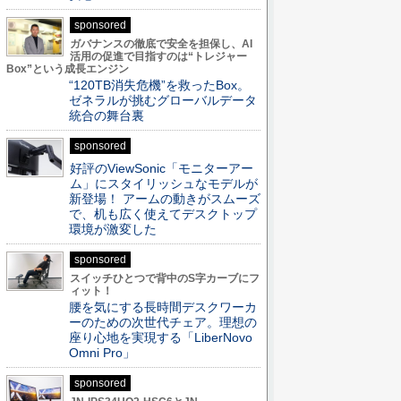
sponsored
ガバナンスの徹底で安全を担保し、AI
活用の促進で目指すのは“トレジャー
Box”という成長エンジン
“120TB消失危機”を救ったBox。
ゼネラルが挑むグローバルデータ
統合の舞台裏
sponsored
好評のViewSonic「モニターアー
ム」にスタイリッシュなモデルが
新登場！ アームの動きがスムーズ
で、机も広く使えてデスクトップ
環境が激変した
sponsored
スイッチひとつで背中のS字カーブにフ
ィット！
腰を気にする長時間デスクワーカ
ーのための次世代チェア。理想の
座り心地を実現する「LiberNovo
Omni Pro」
sponsored