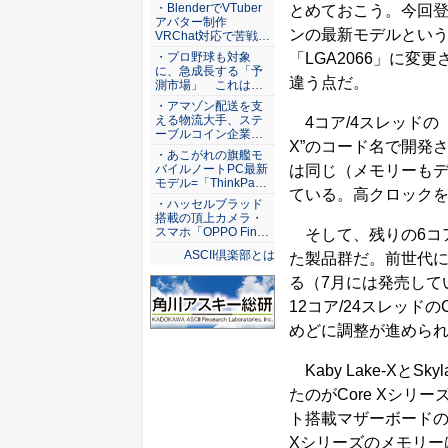
ASCII倶楽部
・BlenderでVTuber
とめておこう。今回登
アバター制作
ンの最新モデルというべ
VRChat対応で苦戦…
「LGA2066」に
・プロ野球も対象
に、急成長する「予
違う点だ。
測市場」 これは…
・アマゾン配送を支
える物流大手、ステ
4コア/4スレッドの「Core
ーブルコイン企業…
X”のコード名で開発さ
・あこがれの旗艦モ
は同じ（メモリーも
バイルノートPC最新
モデル=「ThinkPa…
ている。高クロック
・ハッセルブラッド
搭載の頂上カメラ・
スマホ「OPPO Fin…
そして、残りの6コア1
ASCII倶楽部とは
た製品群だ。前世代にあ
る（7月には発売している
12コア/24スレッドのC
めどに調整が進めら
Kaby Lake-Xと
たのがCore Xシリー
ト搭載マザーボードの中
XシリーズのメモリーはD