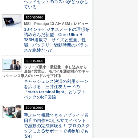
ヘッドセットのコスパがどうかし
ている
sponsored
MSI「Prestige 13 AI+ A3M」レビュー
13インチビジネスノートの理想を
詰め込んだ新型、Core Ultra 9
386H搭載で、サイズと重量、性
能、バッテリー駆動時間のバラン
スが絶妙だった
sponsored
シリーズ最小・最軽量、申し込みから
最短4営業日。モバイル通信対応でキャ
ッシュレス導入のハードルを下げる
キャッシュレス決済の利用シーン
を広げる 三井住友カードの
「stera terminal light」とソフト
バンクのIoT回線
sponsored
手ぶらで挑戦できるアプライド豊
田店の自作PC組み立てイベント
で感動の完成体験を！ プロのスタ
ッフによるサポートで初参加でも
安心