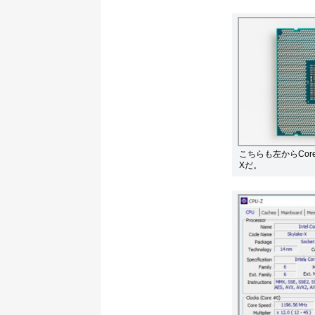
こちらも左からCore 
Xだ。