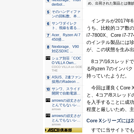
Nextorage、Thun
め、出荷された製品とは微
derbol...
そのハンディファ
ンの回転数、本
インテルが2017年6月
当？ 20...
サンワダイレク
うち、比較的コア数の少ないモ
ト、視線を遮るフ
ェルト製デ...
i7-7800X、Core 
Acer、Ryzen AI 7
450搭...
のインテル製品には
Nextorage、V90
が、この状態を生み出
対応SDXC ...
シェア別荘「COC
8コア/16スレッド
O VILLA Own...
COCO VILLA on GOE
るRyzen 7のイン
THE
持っていたようだ。
ASUS、2連ファン
採用のRadeon ...
今回は運良くCore X
サンワ、スライド
開閉で自動電源O
と、4コア/8スレッドの
N/OF...
arrowsの頑丈さが
を入手することに成
とんでもないレベ
程度と厳しいため、
ル...
arrows
arrowsの頑丈さが
Core Xシリーズに
とんでもないレベ
ル...
arrows
すでに当サイトで