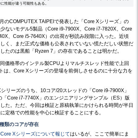
妙に性能が違う可能性もある。
のCOMPUTEX TAIPEIで発表した「Core Xシリーズ」の
デル5製品（Core i9-7900X、Core i7-7820X、Core
i7-7740X、Core i5-7640X）の出荷が秒読み段階に入った。近頃
珍しく、まだ正式な価格も公表されていない慌ただしい状態だ
したのは黒船「Ryzen 7」の存在であることは明かだ。
で同価格帯のインテル製CPUよりマルチスレッド性能で上回
パクトは、Core Xシリーズの登場を前倒しさせるのに十分な力を
シリーズのうち、10コア/20スレッドの「Core i9-7900X」
「Core i7-7740X」のエンジニアリングサンプル（ES）版
功した。ただ、今回は検証と原稿執筆にかけられる時間が半日
主に定格での性能を中心に検証することにする。
は2種類のコアが存在
も
Core Xシリーズについて報じて
はいるが、ここで簡単にま