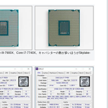
i9-7900X、Core i7-7740X。キャパシターの数が多いほうがSkylake-