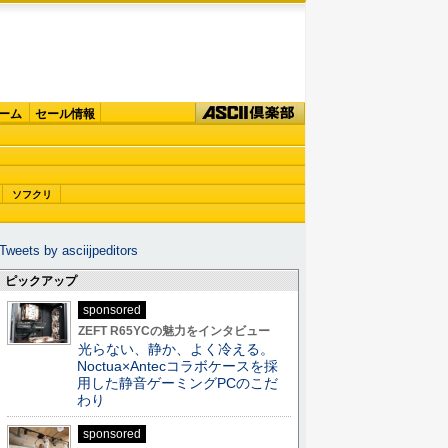
ーム
セール情報
ソフクリ
Tweets by asciijpeditors
ピックアップ
sponsored
ZEFT R65YCの魅力をインタビュー
光らない、静か、よく冷える。
Noctua×Antecコラボケースを採
用した静音ゲーミングPCのこだ
わり
sponsored