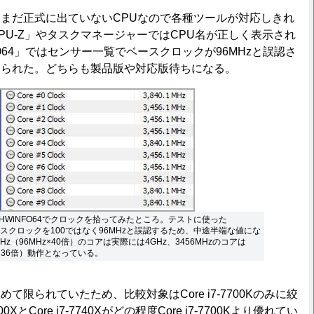
まだ正式に出ていないCPUなので各種ツールが対応しきれ
PU-Z」やタスクマネージャーではCPU名が正しく表示され
O64」ではセンサー一覧でベースクロックが96MHzと誤認さ
見られた。どちらも製品版や対応版待ちになる。
HWiNFO64でクロックを拾ってみたところ。テストに使った
ベースクロックを100ではなく96MHzと誤認するため、中途半端な値にな
Hz（96MHz×40倍）のコアは実際には4GHz、3456MHzのコアは
Hz×36倍）動作となっている。
限られていたため、比較対象はCore i7-7700Kのみに絞
00XとCore i7-7740Xがどの程度Core i7-7700Kより優れてい