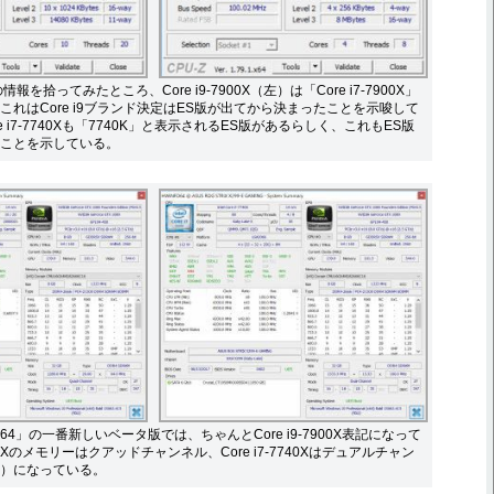
情報を拾ってみたところ、Core i9-7900X（左）は「Core i7-7900X」
これはCore i9ブランド決定はES版が出てから決まったことを示唆して
 i7-7740Xも「7740K」と表示されるES版があるらしく、これもES版
ことを示している。
64」の一番新しいベータ版では、ちゃんとCore i9-7900X表記になって
7900Xのメモリーはクアッドチャンネル、Core i7-7740Xはデュアルチャン
）になっている。