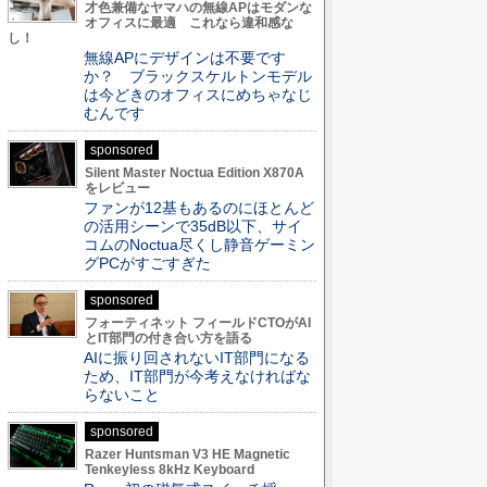
才色兼備なヤマハの無線APはモダンな
オフィスに最適 これなら違和感な
し！
無線APにデザインは不要です
か？ ブラックスケルトンモデル
は今どきのオフィスにめちゃなじ
むんです
sponsored
Silent Master Noctua Edition X870A
をレビュー
ファンが12基もあるのにほとんど
の活用シーンで35dB以下、サイ
コムのNoctua尽くし静音ゲーミン
グPCがすごすぎた
sponsored
フォーティネット フィールドCTOがAI
とIT部門の付き合い方を語る
AIに振り回されないIT部門になる
ため、IT部門が今考えなければな
らないこと
sponsored
Razer Huntsman V3 HE Magnetic
Tenkeyless 8kHz Keyboard