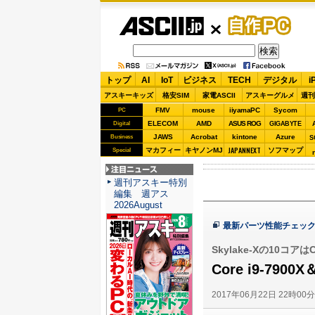
ASCII.jp
自作PC
トップ
AI
IoT
ビジネス
TECH
デジタル
i
アスキーキッズ
格安SIM
家電ASCII
アスキーグルメ
週刊
FMV
mouse
iiyamaPC
Sycom
PC
ELECOM
AMD
ASUS ROG
Digital
GIGABYTE
JAWS
Acrobat
kintone
Azure
Business
S
JAPANNEXT
マカフィー
キヤノンMJ
ソフマップ
Special
注目ニュース
週刊アスキー特別
編集 週アス
2026August
最新パーツ性能チェッ
Skylake-Xの10コアは
Core i9-7900
2017年06月22日 22時00