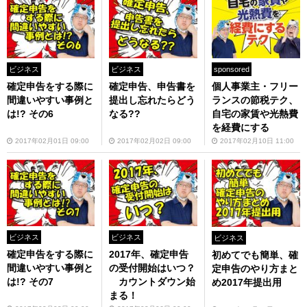
sponsored
ビジネス
ビジネス
個人事業主・フリー
確定申告をする際に
確定申告、申告書を
ランスの節税テク、
間違いやすい事例と
提出し忘れたらどう
自宅の家賃や光熱費
は!? その6
なる??
を経費にする
2017年02月10日 11:00
2017年02月01日 09:00
2017年02月02日 09:00
ビジネス
ビジネス
ビジネス
確定申告をする際に
2017年、確定申告
初めてでも簡単、確
間違いやすい事例と
の受付開始はいつ？
定申告のやり方まと
は!? その7
カウントダウン始
め2017年提出用
まる！