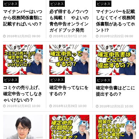
ビジネス
ビジネス
ビジネス
マイナンバーはいつ
必ず得するノウハウ
マイナンバーを記載
から税務関係書類に
も掲載！ やよいの
しなくてイイ税務関
記載すればいいの？
青色申告オンライン
係書類があるってホ
ガイドブック発売
ント!?
2016年12月20日 09:00
2016年12月07日 17:36
2016年12月22日 09:00
ビジネス
ビジネス
ビジネス
コミケの売り上げ、
確定申告ってなにを
確定申告書はどこに
確定申告ってしなき
するの？
提出するの？
ゃいけないの？
2016年12月30日 10:00
2016年12月29日 10:00
2016年12月31日 10:00