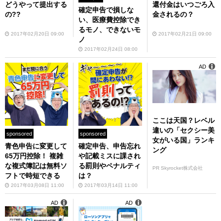
どうやって提出する
還付金はいつごろ入
確定申告で損しな
の??
金されるの？
い、医療費控除でき
るモノ、できないモ
2017年02月20日 09:00
2017年02月21日 09:00
ノ
2017年02月24日 08:00
AD
ここは天国？レベル
違いの「セクシー美
sponsored
sponsored
女がいる国」ランキ
青色申告に変更して
確定申告、申告忘れ
ング
65万円控除！ 複雑
や記載ミスに課され
な複式簿記は無料ソ
る罰則やペナルティ
PR Skyrocket株式会社
フトで時短できる
は？
2017年03月08日 11:00
2017年03月14日 11:00
AD
AD