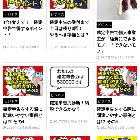
ビジネス
ビジネス
ぜひ覚えて！ 確定
確定申告の受付まで
ビジネス
申告で得するポイン
土日は残り3回！
確定申告で個人事業
ト！
やるべき準備とは？
主が「経費にできる
モノ」「できないモ
2017年01月26日 09:00
2017年01月27日 09:00
ノ」
2017年02月03日 11:00
ビジネス
ビジネス
ビジネス
確定申告力診断！納
確定申告をする際に
税できるかな？
確定申告をする際に
間違いやすい事例と
間違いやすい事例と
は!? その4
は!? その5
2017年02月03日 07:00
2017年01月30日 09:00
2017年01月31日 09:00