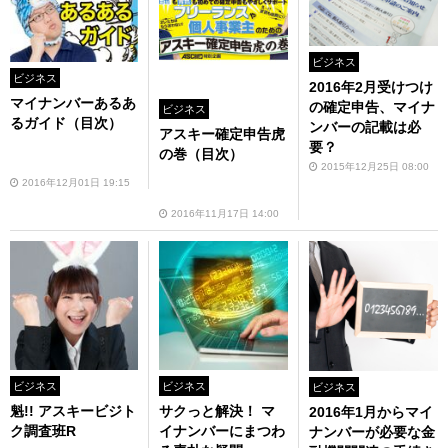
ビジネス
ビジネス
2016年2月受けつけ
マイナンバーあるあ
の確定申告、マイナ
ビジネス
るガイド（目次）
ンバーの記載は必
アスキー確定申告虎
要？
の巻（目次）
2015年12月25日 08:00
2016年12月01日 19:15
2016年11月17日 14:00
ビジネス
ビジネス
ビジネス
魁!! アスキービジト
サクっと解決！ マ
2016年1月からマイ
ク調査班R
イナンバーにまつわ
ナンバーが必要な金