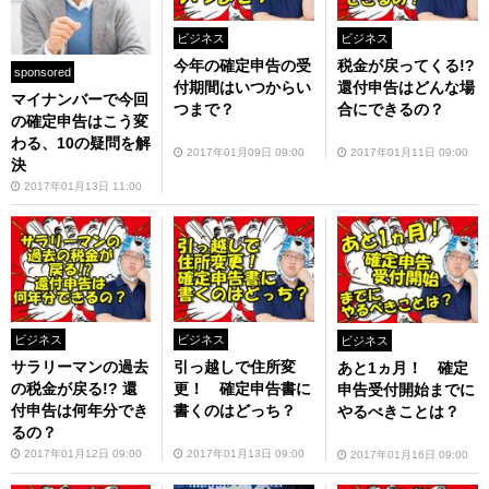
ビジネス
ビジネス
今年の確定申告の受
税金が戻ってくる!?
sponsored
付期間はいつからい
還付申告はどんな場
マイナンバーで今回
つまで？
合にできるの？
の確定申告はこう変
わる、10の疑問を解
2017年01月09日 09:00
2017年01月11日 09:00
決
2017年01月13日 11:00
ビジネス
ビジネス
ビジネス
サラリーマンの過去
引っ越しで住所変
あと1ヵ月！ 確定
の税金が戻る!? 還
更！ 確定申告書に
申告受付開始までに
付申告は何年分でき
書くのはどっち？
やるべきことは？
るの？
2017年01月12日 09:00
2017年01月13日 09:00
2017年01月16日 09:00