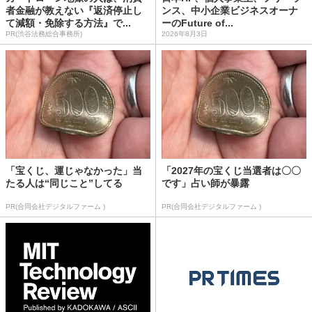
者金融が教えない『返済停止し
ンス、中小企業ビジネスオーナ
て減額・免除する方法』で...
ーのFuture of...
PR(渋谷法務総合事務所)
2026年8月3日
「宝くじ、運じゃなかった」当
「2027年の宝くじ当選者は〇〇
たる人は“同じこと”してる
です」占い師が暴露
PR(合同会社デジタルファーム )
PR(合同会社デジタルファーム )