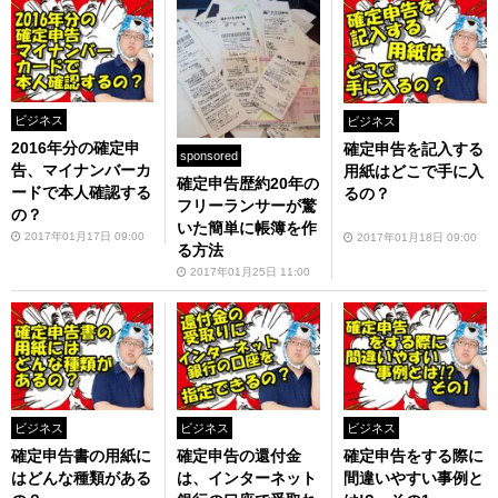
ビジネス
ビジネス
2016年分の確定申
確定申告を記入する
sponsored
告、マイナンバーカ
用紙はどこで手に入
確定申告歴約20年の
ードで本人確認する
るの？
フリーランサーが驚
の？
いた簡単に帳簿を作
2017年01月17日 09:00
2017年01月18日 09:00
る方法
2017年01月25日 11:00
ビジネス
ビジネス
ビジネス
確定申告書の用紙に
確定申告の還付金
確定申告をする際に
はどんな種類がある
は、インターネット
間違いやすい事例と