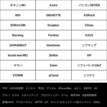
キヤノンMJ
Azure
パソコンSEVEN
MSI
GIGABYTE
ASRock
SORACOM
Dropbox
CData
Backlog
Fortinet
ASUS
JAPANNEXT
ViewSonic
ソフマップ
brand new ME!
Belkin
HP
ヤマハ
Zoom
ソフトバンクのIoT
STORM
pCloud
ソフクリ
TOP
ASCII倶楽部
ビジネス
TECH
デジタル
iPhone/Mac
ホビー
自作PC
AV
アキバ
スマホ
スタートアップ
プログラミング+
ゲーム
格安SIM
倶楽部情報局
家電ASCII
アスキーグルメ
MITTR
IoT
サイバーセキュリティ小説コンテスト
SDGs