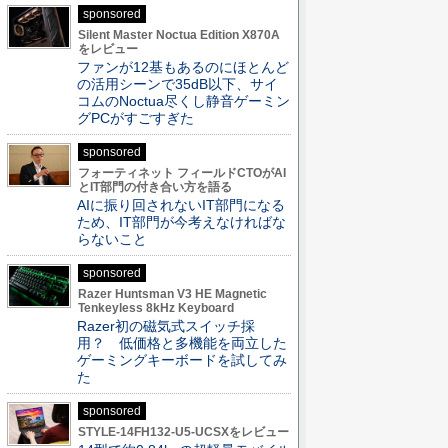
sponsored
Silent Master Noctua Edition X870A
をレビュー
ファンが12基もあるのにほとんど
の活用シーンで35dB以下、サイ
コムのNoctua尽くし静音ゲーミン
グPCがすごすぎた
sponsored
フォーティネット フィールドCTOがAI
とIT部門の付き合い方を語る
AIに振り回されないIT部門になる
ため、IT部門が今考えなければな
らないこと
sponsored
Razer Huntsman V3 HE Magnetic
Tenkeyless 8kHz Keyboard
Razer初の磁気式スイッチ採
用？ 低価格と多機能を両立した
ゲーミングキーボードを試してみ
た
sponsored
STYLE-14FH132-U5-UCSXをレビュー