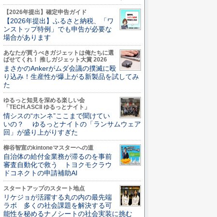
【2026年提出】確定申告ガイド
【2026年提出】ふるさと納税、「ワ
ンストップ特例」でも申告が必要な
場合があります
あなたが買うべきガジェットは俺たちに選
ばせてくれ！ 推しガジェット大賞 2026
まさかのAnkerがムダ会議の撲滅に殴
り込み！生産性が爆上がる新製品を試してみ
た
ゆるっと知見を深める楽しい会
「TECH.ASCII ゆるっとナイト」
情シスの“ホンネ”ここまで聞けてい
いの？ ゆるっとナイトの「ランサムウェア
回」が盛り上がりすぎた
柳谷智宣のkintoneマスターへの道
自治体の給付金業務が滞るのを事前
審査自動化で救う トヨクモクラウ
ドコネクトの申請補助AI
スタートアップのスタート地点
リケジョが活躍する丸の内の最先端
ラボ 多くの社会課題を解決する可
能性を秘めるナノシートの社会実装に挑む