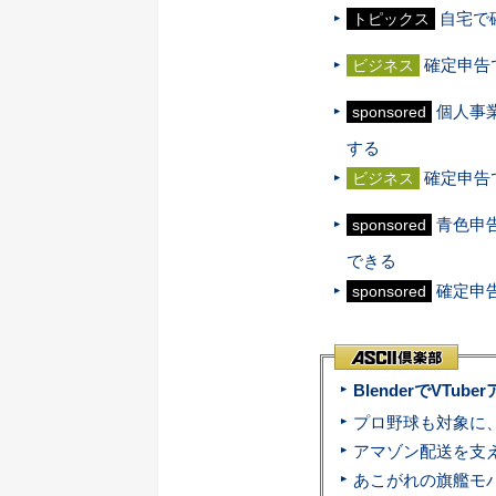
自宅で
トピックス
確定申告
ビジネス
個人事
sponsored
する
確定申告
ビジネス
青色申
sponsored
できる
確定申
sponsored
BlenderでVT