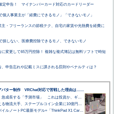
確定申告！ マイナンバーカード対応のカードリーダー
で個人事業主が「経費にできるモノ」「できないモノ」
業主・フリーランスの節税テク、自宅の家賃や光熱費を経費に
で損しない、医療費控除できるモノ、できないモノ
告に変更して65万円控除！ 複雑な複式簿記は無料ソフトで時短
告、申告忘れや記載ミスに課される罰則やペナルティは？
uberアバター制作 VRChat対応で苦戦した理由は……
プロ野球も対象に、急成長する「予測市場」 これは投資か、ギャンブルか
アマゾン配送を支える物流大手、ステーブルコイン企業に10億円投資のワケ
あこがれの旗艦モバイルノートPC最新モデル=「ThinkPad X1 Carbon Gen 14 Aura Edition」実機レビュー