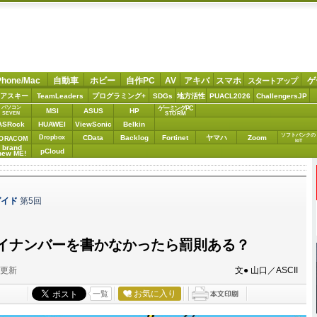
Phone/Mac
自動車
ホビー
自作PC
AV
アキバ
スマホ
ゲ
スタートアップ
アスキー
TeamLeaders
プログラミング+
SDGs
地方活性
PUACL2026
ChallengersJP
パソコン
ゲーミングPC
MSI
ASUS
HP
STORM
SEVEN
ASRock
HUAWEI
ViewSonic
Belkin
ソフトバンクの
Dropbox
CData
Backlog
Fortinet
ヤマハ
Zoom
ORACOM
IoT
brand
pCloud
new ME!
ガイド
第5回
イナンバーを書かなかったら罰則ある？
分更新
文● 山口／ASCII
お気に入り
一覧