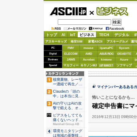
ASCII.jp
ビジネス
トップ
AI
IoT
ビジネス
TECH
デジタル
i
アスキーキッズ
格安SIM
家電ASCII
アスキーグルメ
週刊
FMV
mouse
iiyamaPC
Sycom
PC
ELECOM
AMD
ASUS ROG
Digital
GIGABYTE
JAWS
Acrobat
kintone
Azure
Business
S
JAPANNEXT
マカフィー
キヤノンMJ
ソフマップ
Special
核廃棄物、レーザ
ー濃縮で再生／ブ
マイナンバーあるある
タ腎臓、...
Claudeの「頭の
中」は本当に見え
怖いことになるかも…
たの...
AIの守りはAIの攻
確定申告書にマ
撃で鍛える、オー
プン...
ピアスをしてても
2016年12月13日 09時00
痛くないヘッドホ
ンがあり...
Marshall Group AB
環境モニタリング
は地域の基盤技術