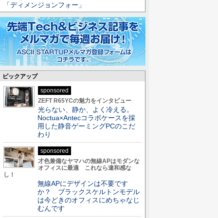
「ディメンジョンフォー」
ピックアップ
sponsored
ZEFT R65YCの魅力をインタビュー
光らない、静か、よく冷える。
Noctua×Antecコラボケースを採
用した静音ゲーミングPCのこだ
わり
sponsored
才色兼備なヤマハの無線APはモダンな
オフィスに最適 これなら違和感な
し！
無線APにデザインは不要です
か？ ブラックスケルトンモデル
は今どきのオフィスにめちゃなじ
むんです