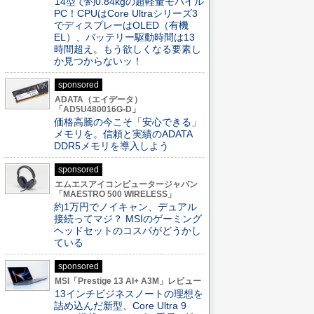
14型で約0.84kgの超軽量モバイル
PC！CPUはCore Ultraシリーズ3
でディスプレーはOLED（有機
EL）、バッテリー駆動時間は13
時間超え。もう欲しくなる要素し
か見つからないッ！
sponsored
ADATA（エイデータ）
「AD5U480016G-D」
価格高騰の今こそ「安心できる」
メモリを。信頼と実績のADATA
DDR5メモリを導入しよう
sponsored
エムエスアイコンピュータージャパン
「MAESTRO 500 WIRELESS」
約1万円でノイキャン、デュアル
接続ってマジ？ MSIのゲーミング
ヘッドセットのコスパがどうかし
ている
sponsored
MSI「Prestige 13 AI+ A3M」レビュー
13インチビジネスノートの理想を
詰め込んだ新型、Core Ultra 9