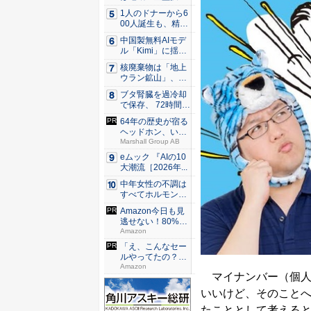
へ 村上...
1人のドナーから6
00人誕生も、精子
提供...
中国製無料AIモデ
ル「Kimi」に揺れ
る...
核廃棄物は「地上
ウラン鉱山」、レ
ーザー濃...
ブタ腎臓を過冷却
で保存、 72時間後
の再...
64年の歴史が宿る
ヘッドホン、いい
意味で...
Marshall Group AB
eムック 『AIの10
大潮流［2026年...
中年女性の不調は
すべてホルモンの
せい？ ...
Amazon今日も見
逃せない！80%O
F...
Amazon
「え、こんなセー
ルやってたの？」
80％O...
Amazon
マイナンバー（個人
いいけど、そのこと
たこととして考える