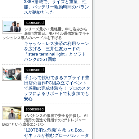
386H搭載で、サイズと重量、性
能、バッテリー駆動時間のバラン
スが絶妙だった
sponsored
シリーズ最小・最軽量、申し込みから
最短4営業日。モバイル通信対応でキャ
ッシュレス導入のハードルを下げる
キャッシュレス決済の利用シーン
を広げる 三井住友カードの
「stera terminal light」とソフト
バンクのIoT回線
sponsored
手ぶらで挑戦できるアプライド豊
田店の自作PC組み立てイベント
で感動の完成体験を！ プロのスタ
ッフによるサポートで初参加でも
安心
sponsored
ガバナンスの徹底で安全を担保し、AI
活用の促進で目指すのは“トレジャー
Box”という成長エンジン
“120TB消失危機”を救ったBox。
ゼネラルが挑むグローバルデータ