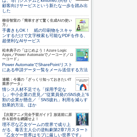
は、専門システムとkintoneの共存で
顧客向けサービスという新たな一歩を踏み出
した
柳谷智宣の「簡単すぎて驚く生成AIの使い
方」
手書きもOK！ 紙の印刷物をスキャ
ンするだけで文字検索も可能なPDFを作る、
超便利なAIサービス
松本典子の「はじめよう！Azure Logic
Apps／Power Automateでノーコード／ロ
ーコード」
Power AutomateでSharePointリスト
にある申請データ一覧をメール送信する方法
連載：今週の「ざっくり知っておきたいIT
業界データ」
情シス人材不足でも「採用予定な
し」中小企業の意見／“従業員発のSNS炎上”6
割の企業が懸念／「SNS疲れ」利用を減らす
効果的方法、ほか
【次期アニメ完全予習ガイド】放送前に原
作＆前作を網羅せよ！
理不尽な乙女ゲームの世界で成り上
がる、毒舌主人公の逆転劇第2章7月スタート
『乙女ゲー世界はモブに厳しい世界です』