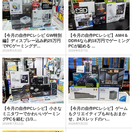
【今月の自作PCレシピ GW特別
【今月の自作PCレシピ】AM4＆
編】ディスプレー込み約25万円
DDR4なら約18万円でゲーミング
でPCゲーミングデ...
PCが組める ...
2026年5月3日
2026年6月7日
【今月の自作PCレシピ】小さな
【今月の自作PCレシピ】ゲーム
ミニタワーでかわいいゲーミン
もクリエイティブもAIもおまか
グPCを組む (1/3...
せ、24スレッドのハ...
2026年7月11日
2026年5月2日