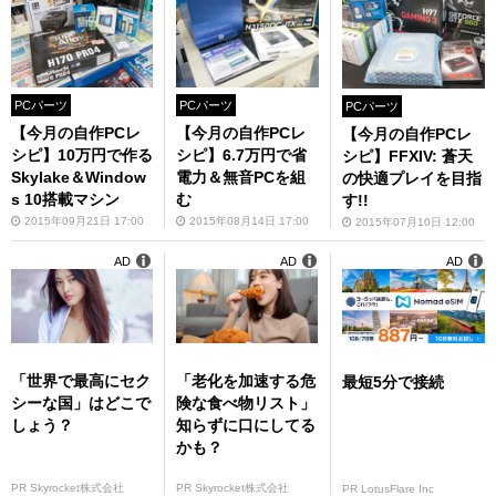
PCパーツ
PCパーツ
PCパーツ
【今月の自作PCレ
【今月の自作PCレ
【今月の自作PCレ
シピ】10万円で作る
シピ】6.7万円で省
シピ】FFXIV: 蒼天
Skylake＆Window
電力＆無音PCを組
の快適プレイを目指
s 10搭載マシン
む
す!!
2015年09月21日 17:00
2015年08月14日 17:00
2015年07月10日 12:00
AD
AD
AD
「世界で最高にセク
「老化を加速する危
最短5分で接続
シーな国」はどこで
険な食べ物リスト」
しょう？
知らずに口にしてる
かも？
PR Skyrocket株式会社
PR Skyrocket株式会社
PR LotusFlare Inc