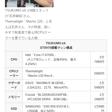
TSUKUMO eX.の6階スタッフ
の”石井崚祐“さん。
Thermalright「Macho 120」と言
えば石井さん、その性能、扱い
やすで秋葉原で最も同CPUクー
ラーを愛でている人物
TSUKUMO eX.
GTX970搭載マシン構成
Intel「Core i7-6700K」
3万
CPU
（4コア/8スレッド、定格4GHz、最大
7980円
4.2GHz）
CPUク
Thermalright
5980円
ーラー
「Macho 120 Rev.A」
マザーボ
ASUS「MAXIMUS Ⅷ GENE」
2万
ード
（LGA1151、Z170、MicroATX）
5480円
Crucial「BLS2K8G4D240FSB」
1万
メモリー
（PC19200 DDR4、8GB×2枚）
1980円
SAMSUNG「SSD 850 EVO M.2」
1万980
SSD
（250GB、M.2 SATA）
円