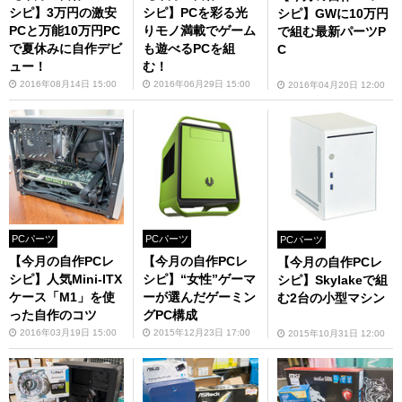
シピ】3万円の激安
シピ】PCを彩る光
シピ】GWに10万円
PCと万能10万円PC
りモノ満載でゲーム
で組む最新パーツP
で夏休みに自作デビ
も遊べるPCを組
C
ュー！
む！
2016年08月14日 15:00
2016年06月29日 15:00
2016年04月20日 12:00
PCパーツ
PCパーツ
PCパーツ
【今月の自作PCレ
【今月の自作PCレ
【今月の自作PCレ
シピ】人気Mini-ITX
シピ】“女性”ゲーマ
シピ】Skylakeで組
ケース「M1」を使
ーが選んだゲーミン
む2台の小型マシン
った自作のコツ
グPC構成
2016年03月19日 15:00
2015年12月23日 17:00
2015年10月31日 12:00