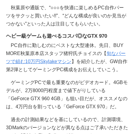
秋葉原や通販で、“○○○を快適に楽しめるPC自作パー
ツをサクッと買いたい!!”、“どんな構成が良いのか見当が
つかない”といった人は注目してもらいたい。
ヘビー級ゲームも遊べるコスパ◎なGTX 970
PC自作に勤しむのにベストな大型連休。先日、BUY
MORE秋葉原本店スタッフ猪狩氏チョイスの【
旬なパー
ツで組む10万円Skylakeマシン
】を紹介したが、GW自作
第2弾としてゲーミングPC構成をお伝えしていこう。
ゲーミングPCで最も重要なのがビデオカード。4GBモ
デルが、2万8000円程度まで値下がりしている
「GeForce GTX 960 4GB」も狙い目だが、オススメなの
は、4万円台を割っている「GeForce GTX 970」だ。
過去の計測結果などを基にしているので、計測環境、
3DMarkのバージョンなどが異なる点はご了承いただきた