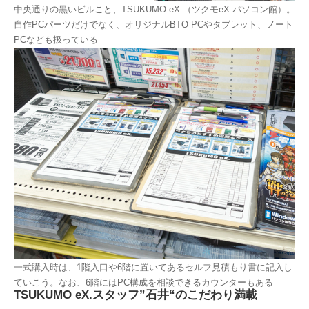
中央通りの黒いビルこと、TSUKUMO eX.（ツクモeX.パソコン館）。
自作PCパーツだけでなく、オリジナルBTO PCやタブレット、ノート
PCなども扱っている
一式購入時は、1階入口や6階に置いてあるセルフ見積もり書に記入し
ていこう。なお、6階にはPC構成を相談できるカウンターもある
TSUKUMO eX.スタッフ”石井“のこだわり満載