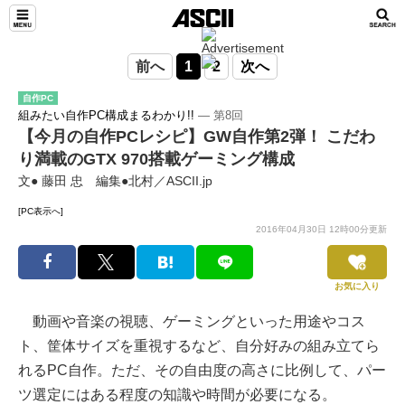
前へ
1
2
次へ
自作PC
組みたい自作PC構成まるわかり!!
― 第8回
【今月の自作PCレシピ】GW自作第2弾！ こだわ
り満載のGTX 970搭載ゲーミング構成
文● 藤田 忠 編集●北村／ASCII.jp
[PC表示へ]
2016年04月30日 12時00分更新
お気に入り
動画や音楽の視聴、ゲーミングといった用途やコス
ト、筐体サイズを重視するなど、自分好みの組み立てら
れるPC自作。ただ、その自由度の高さに比例して、パー
ツ選定にはある程度の知識や時間が必要になる。