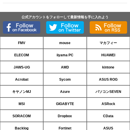
公式アカウントをフォローして最新情報を手に入れよう
FMV
mouse
マカフィー
ELECOM
iiyama PC
HUAWEI
JAWS-UG
AMD
kintone
Acrobat
Sycom
ASUS ROG
キヤノンMJ
Azure
パソコンSEVEN
MSI
GIGABYTE
ASRock
SORACOM
Dropbox
CData
Backlog
Fortinet
ASUS