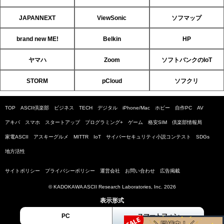
JAPANNEXT
ViewSonic
ソフマップ
brand new ME!
Belkin
HP
ヤマハ
Zoom
ソフトバンクのIoT
STORM
pCloud
ソフクリ
TOP
ASCII倶楽部
ビジネス
TECH
デジタル
iPhone/Mac
ホビー
自作PC
AV
アキバ
スマホ
スタートアップ
プログラミング+
ゲーム
格安SIM
倶楽部情報局
家電ASCII
アスキーグルメ
MITTR
IoT
サイバーセキュリティ小説コンテスト
SDGs
地方活性
サイトポリシー
プライバシーポリシー
運営会社
お問い合わせ
広告掲載
© KADOKAWA ASCII Research Laboratories, Inc. 2026
表示形式
PC
スマートフォン