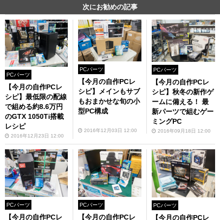
次にお勧めの記事
PCパーツ
PCパーツ
PCパーツ
【今月の自作PCレ
【今月の自作PCレ
【今月の自作PCレ
シピ】メインもサブ
シピ】秋冬の新作ゲ
シピ】最低限の配線
もおまかせな旬の小
ームに備える！ 最
で組める約8.6万円
型PC構成
新パーツで組むゲー
のGTX 1050Ti搭載
ミングPC
レシピ
2016年12月03日 12:00
2016年09月18日 12:00
2016年12月23日 12:00
PCパーツ
PCパーツ
PCパーツ
【今月の自作PCレ
【今月の自作PCレ
【今月の自作PCレ