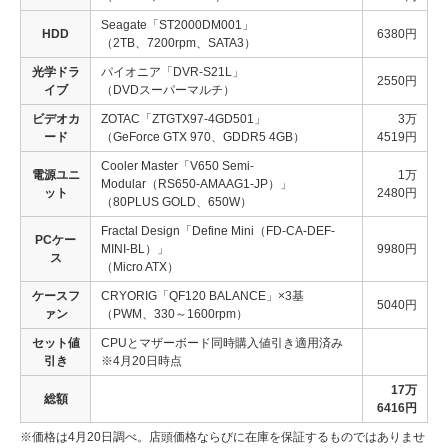
Seagate「ST2000DM001」
HDD
6380円
（2TB、7200rpm、SATA3）
光学ドラ
パイオニア「DVR-S21L」
2550円
イブ
（DVDスーパーマルチ）
ビデオカ
ZOTAC「ZTGTX97-4GD501」
3万
ード
（GeForce GTX 970、GDDR5 4GB）
4519円
Cooler Master「V650 Semi-
電源ユニ
1万
Modular（RS650-AMAAG1-JP）」
ット
2480円
（80PLUS GOLD、650W）
Fractal Design「Define Mini（FD-CA-DEF-
PCケー
MINI-BL）」
9980円
ス
（Micro ATX）
ケースフ
CRYORIG「QF120 BALANCE」×3基
5040円
ァン
（PWM、330～1600rpm）
セット値
CPUとマザーボード同時購入値引き適用済み
引き
※4月20日時点
17万
総額
6416円
※価格は4月20日調べ。店頭価格ならびに在庫を保証するものではありませ