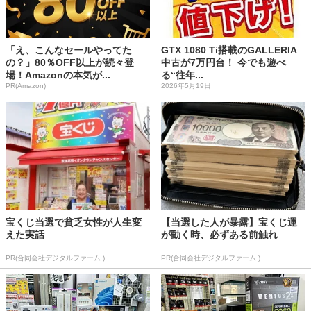
「え、こんなセールやってた
GTX 1080 Ti搭載のGALLERIA
の？」80％OFF以上が続々登
中古が7万円台！ 今でも遊べ
場！Amazonの本気が...
る“往年...
PR(Amazon)
2026年5月19日
宝くじ当選で貧乏女性が人生変
【当選した人が暴露】宝くじ運
えた実話
が動く時、必ずある前触れ
PR(合同会社デジタルファーム )
PR(合同会社デジタルファーム )