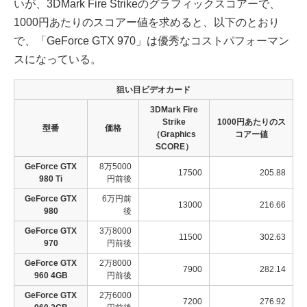
いが、3DMark Fire Strikeのグラフィックスコアーで、
1000円あたりのスコアー値を求めると、以下のとおり
で、「GeForce GTX 970」は優秀なコストパフォーマン
スになっている。
狙い目ビデオカード
3DMark Fire
Strike
1000円あたりのス
型番
価格
（Graphics
コアー値
SCORE）
GeForce GTX
8万5000
17500
205.88
980 Ti
円前後
GeForce GTX
6万円前
13000
216.66
980
後
GeForce GTX
3万8000
11500
302.63
970
円前後
GeForce GTX
2万8000
7900
282.14
960 4GB
円前後
GeForce GTX
2万6000
7200
276.92