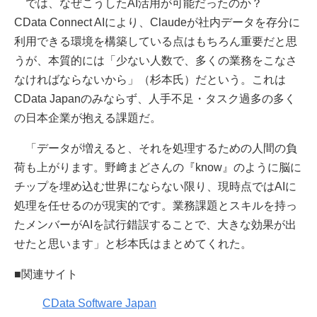
では、なぜこうしたAI活用が可能だったのか？
CData Connect AIにより、Claudeが社内データを存分に
利用できる環境を構築している点はもちろん重要だと思
うが、本質的には「少ない人数で、多くの業務をこなさ
なければならないから」（杉本氏）だという。これは
CData Japanのみならず、人手不足・タスク過多の多く
の日本企業が抱える課題だ。
「データが増えると、それを処理するための人間の負
荷も上がります。野﨑まどさんの『know』のように脳に
チップを埋め込む世界にならない限り、現時点ではAIに
処理を任せるのが現実的です。業務課題とスキルを持っ
たメンバーがAIを試行錯誤することで、大きな効果が出
せたと思います」と杉本氏はまとめてくれた。
■関連サイト
CData Software Japan