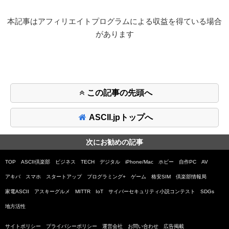
本記事はアフィリエイトプログラムによる収益を得ている場合
があります
この記事の先頭へ
ASCII.jpトップへ
次にお勧めの記事
TOP
ASCII倶楽部
ビジネス
TECH
デジタル
iPhone/Mac
ホビー
自作PC
AV
アキバ
スマホ
スタートアップ
プログラミング+
ゲーム
格安SIM
倶楽部情報局
家電ASCII
アスキーグルメ
MITTR
IoT
サイバーセキュリティ小説コンテスト
SDGs
地方活性
サイトポリシー
プライバシーポリシー
運営会社
お問い合わせ
広告掲載