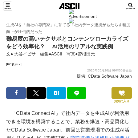
生成AIを「自社の専門家」に育てる！社内データ連携がもたらす精度
向上が圧倒的だった
難易度の高いテクサポとコンテンツローカライズ
をどう効率化？ AI活用のリアルな実践例
文● 大谷イビサ 編集●ASCII 写真●曽根田元
[PC表示へ]
2026年05月26日 09時00分更新
提供: CData Software Japan
お気に入り
「CData Connect AI」で社内データを生成AIが利活用
できる環境を構築することで、業務を爆速・高品質化し
たCData Software Japan。前回は営業現場での生成AI活