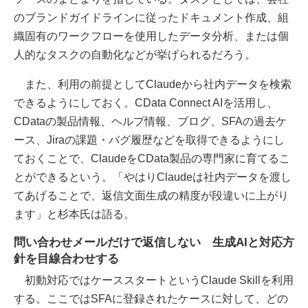
のブランドガイドラインに従ったドキュメント作成、組
織固有のワークフローを使用したデータ分析、または個
人的なタスクの自動化などが挙げられるだろう。
また、利用の前提としてClaudeから社内データを検索
できるようにしておく。CData Connect AIを活用し、
CDataの製品情報、ヘルプ情報、ブログ、SFAの過去ケ
ース、Jiraの課題・バグ履歴などを取得できるようにし
ておくことで、ClaudeをCData製品の専門家に育てるこ
とができるという。「やはりClaudeは社内データを渡し
てあげることで、返信文面生成の精度が段違いに上がり
ます」と杉本氏は語る。
問い合わせメールだけで返信しない 生成AIと対応方
針を目線合わせする
初動対応ではケーススタートというClaude Skillを利用
する。ここではSFAに登録されたケースに対して、どの