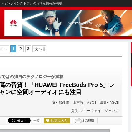
イ・オンラインストア」のお得な情報が満載
前へ
1
2
3
次へ
らではの独自のテクノロジーが満載
質！「HUAWEI FreeBuds Pro 5」レ
ャンに空間オーディオにも注目
文● 加藤肇、山本敦、ASCII 編集● ASCII
提供: ファーウェイ・ジャパン
お気に入り
一覧