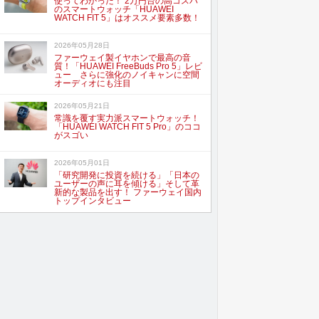
使ってわかった！ 2万円台の高コスパ
のスマートウォッチ「HUAWEI
WATCH FIT 5」はオススメ要素多数！
2026年05月28日
ファーウェイ製イヤホンで最高の音
質！「HUAWEI FreeBuds Pro 5」レビ
ュー さらに強化のノイキャンに空間
オーディオにも注目
2026年05月21日
常識を覆す実力派スマートウォッチ！
「HUAWEI WATCH FIT 5 Pro」のココ
がスゴい
2026年05月01日
「研究開発に投資を続ける」「日本の
ユーザーの声に耳を傾ける」そして革
新的な製品を出す！ ファーウェイ国内
トップインタビュー