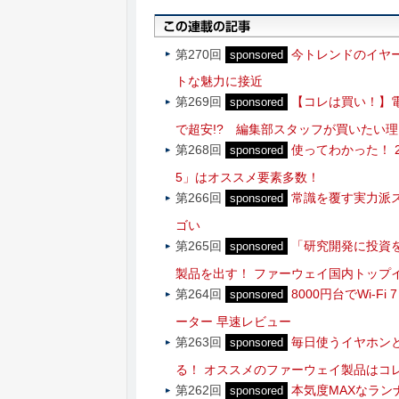
第270回
今トレンドのイヤーカ
sponsored
トな魅力に接近
第269回
【コレは買い！】電
sponsored
で超安!? 編集部スタッフが買いたい
第268回
使ってわかった！ 2
sponsored
5」はオススメ要素多数！
第266回
常識を覆す実力派スマー
sponsored
ゴい
第265回
「研究開発に投資
sponsored
製品を出す！ ファーウェイ国内トップ
第264回
8000円台でWi-
sponsored
ーター 早速レビュー
第263回
毎日使うイヤホン
sponsored
る！ オススメのファーウェイ製品はコ
第262回
本気度MAXなランナー
sponsored