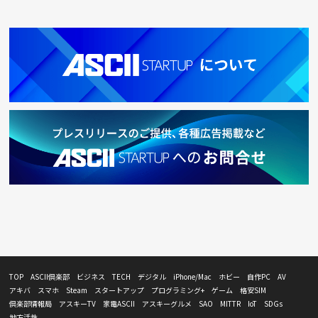
TOP
ASCII倶楽部
ビジネス
TECH
デジタル
iPhone/Mac
ホビー
自作PC
AV
アキバ
スマホ
Steam
スタートアップ
プログラミング+
ゲーム
格安SIM
倶楽部情報局
アスキーTV
家電ASCII
アスキーグルメ
SAO
MITTR
IoT
SDGs
地方活性