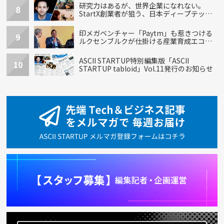
研究力はあるが、世界企業になれない。
8
StartX創業者が狙う、日本ディープテック
の再設計
印メガベンチャー「Paytm」も惹きつける
9
ルクセンブルクが仕掛ける産業育成エコシ
ステム
ASCII STARTUP特別編集版「ASCII
10
STARTUP tabloid」Vol.11発行のお知らせ