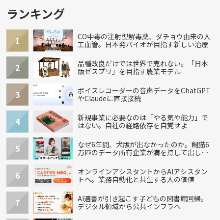
ランキング
CO中毒の注射型解毒薬、ダチョウ由来の人
1
工血管。日本発バイオが目指す新しい治療
品種改良だけでは世界で売れない。「日本
2
版ゼスプリ」を目指す農業モデル
ボイスレコーダーの音声データをChatGPT
3
やClaudeに直接接続
新規事業に必要なのは「やる気や能力」で
4
はない。自社の経路依存を自覚せよ
なぜ6年間、犬版が出なかったのか。飼猫6
5
万匹のデータ所有企業が満を持して出し
た“犬用”「うちの子」の首輪
オンラインアシスタントからAIアシスタン
6
トへ。業務自動化と共生する人の価値
AI選書が引き起こす子どもの図書館回帰。
7
デジタル領域から公共インフラへ