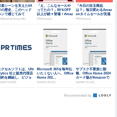
音楽シーンを支えた64
「え、こんなセールや
「今日の目玉商品
年の歴史、このヘッド
ってたの？」80％OFF
は？」毎日変わるAmaz
ホンで感じてみて
以上が続々登場！Amaz
onタイムセールが見逃
onの本気が...
せない
R(Marshall Group AB)
PR(Amazon)
PR(Amazon)
エクセルソフトは、Ultr
Microsoft 365を毎年払
サブスク不要派に朗
lytics 社と販売代理店
いたくない人へ、Office
報、Office Home 2024
契約を締結し、ビジョ
Home 202...
カード版がAmazonで
 ...
3...
026年7月29日
2026年7月30日
2026年7月13日
Recommended by