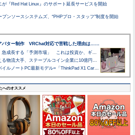
が『Red Hat Linux』のサポート延長サービスを開始
ープンソースシステムズ、“PHPプロ・スタッフ”制度を開始
uberアバター制作 VRChat対応で苦戦した理由は……
プロ野球も対象に、急成長する「予測市場」 これは投資か、ギャンブルか
アマゾン配送を支える物流大手、ステーブルコイン企業に10億円投資のワケ
あこがれの旗艦モバイルノートPC最新モデル=「ThinkPad X1 Carbon Gen 14 Aura Edition」実機レビュー
たへのオススメ