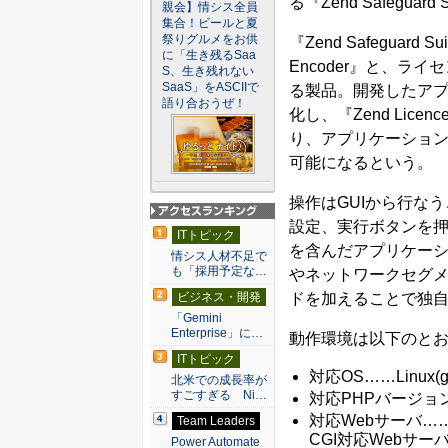
る『Zend Safeguard
親会】情シス全員
集合！ビールと夏
祭りグルメをお供
『Zend Safeguar
に「生き残るSaa
Encoder』と、ライセ
S、生き残れない
SaaS」をASCIIで
る製品。開発したアプリ
語り合おうぜ！
化し、『Zend Lic
り、アプリケーション
可能になるという。
操作はGUIから行な
設定、実行ボタンを
アクセスランキン
ITトピック
グ
を含んだアプリケー
情シス人材不足で
も「採用予定な…
やネットワークセグ
ドを加えることで独
ビジネス・開発
「Gemini
Enterprise」に…
動作環境は以下のと
ITトピック
対応OS……Linux(glib
北米での成長率が
すごすぎる Ni…
対応PHPバージョン…
対応Webサーバ……Apa
Team Leaders
CGI対応Webサー
Power Automate