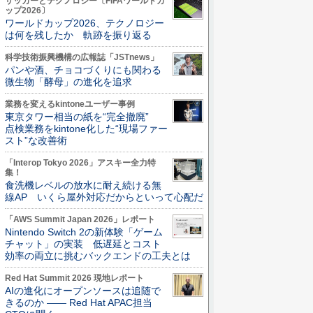
サッカーとテクノロジー〔FIFAワールドカ
ップ2026〕
ワールドカップ2026、テクノロジー
は何を残したか 軌跡を振り返る
科学技術振興機構の広報誌「JSTnews」
パンや酒、チョコづくりにも関わる
微生物「酵母」の進化を追求
業務を変えるkintoneユーザー事例
東京タワー相当の紙を“完全撤廃”
点検業務をkintone化した“現場ファー
スト”な改善術
「Interop Tokyo 2026」アスキー全力特
集！
食洗機レベルの放水に耐え続ける無
線AP いくら屋外対応だからといって心配だ
「AWS Summit Japan 2026」レポート
Nintendo Switch 2の新体験「ゲーム
チャット」の実装 低遅延とコスト
効率の両立に挑むバックエンドの工夫とは
Red Hat Summit 2026 現地レポート
AIの進化にオープンソースは追随で
きるのか ―― Red Hat APAC担当