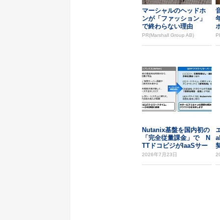
マーシャルのヘッドホ
ンが「ファッション」
で終わらない理由
PR(Marshall Group AB)
P
Nutanix基盤を国内初の
「完全従量課金」で N
a
TTドコビジがIaaSサー
ビス...
ン
2026年7月23日
2