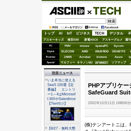
ASCII.jp
TECH
トップ
AI
IoT
ビジネス
TECH
デジタル
i
アスキーキッズ
格安SIM
家電ASCII
アスキーグルメ
週刊
FMV
mouse
iiyamaPC
Sycom
PC
ELECOM
AMD
ASUS ROG
Digital
GIGABYTE
JAWS
Acrobat
kintone
Azure
Business
S
JAPANNEXT
マカフィー
キヤノンMJ
ソフマップ
Special
注目ニュース
いま本当に使える
PHPアプリケー
SaaS 100選【定
番編】 エントリ
SafeGuard Su
ー1～4はMicrosof
t 365やSalesforce
2002年10月11日 16時00
【Tier付け】
(株)テンアートニは
【8/27・無料大懇