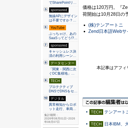
でSharePointリ…
価格は120万円。『Ze
sponsored
荷開始は10月28日の
無線APにデザイン
は不要ですか？…
(株)テンアートニ
YouTube
Zend日本語Web
ぶっちゃけ、あの
SaaSってどう!?…
sponsored
キャッシュレス決
済の利用シーン…
データセンター
本記事はアフィ
「関東・関西に次
ぐDC集積地」…
TECH
プロテクティブ
DNSでDNSをセ…
デジタル
異常検知からロボ
ット走行、車両…
テンアートニ
TECH
集計期間：
2026年08月01日~2026
年08月07日
日本IBM、
TECH