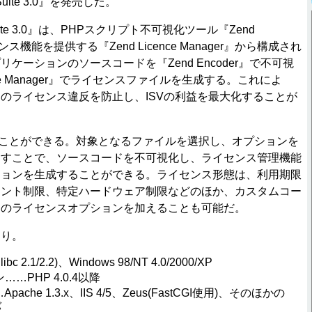
 Suite 3.0』を発売した。
d Suite 3.0』は、PHPスクリプト不可視化ツール『Zend
ンス機能を提供する『Zend Licence Manager』から構成され
ケーションのソースコードを『Zend Encoder』で不可視
ence Manager』でライセンスファイルを生成する。これによ
のライセンス違反を防止し、ISVの利益を最大化することが
うことができる。対象となるファイルを選択し、オプションを
押すことで、ソースコードを不可視化し、ライセンス管理機能
ションを生成することができる。ライセンス形態は、利用期限
メント制限、特定ハードウェア制限などのほか、カスタムコー
自のライセンスオプションを加えることも可能だ。
おり。
c 2.1/2.2)、Windows 98/NT 4.0/2000/XP
…PHP 4.0.4以降
che 1.3.x、IIS 4/5、Zeus(FastCGI使用)、そのほかの
バ