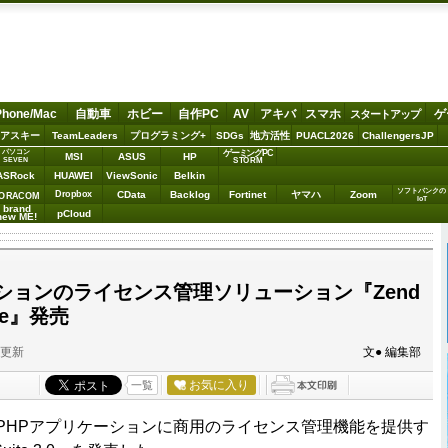
Phone/Mac
自動車
ホビー
自作PC
AV
アキバ
スマホ
ゲ
スタートアップ
アスキー
TeamLeaders
プログラミング+
SDGs
地方活性
PUACL2026
ChallengersJP
パソコン
ゲーミングPC
MSI
ASUS
HP
STORM
SEVEN
ASRock
HUAWEI
ViewSonic
Belkin
ソフトバンクの
Dropbox
CData
Backlog
Fortinet
ヤマハ
Zoom
ORACOM
IoT
brand
pCloud
new ME!
ションのライセンス管理ソリューション『Zend
ite』発売
分更新
文● 編集部
お気に入り
一覧
、PHPアプリケーションに商用のライセンス管理機能を提供す