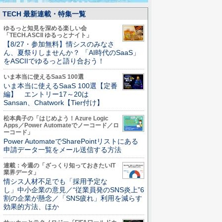
TECH 最新連載・特集一覧
ゆるっと知見を深める楽しい会
「TECH.ASCII ゆるっとナイト」
【8/27・参加無料】情シスのみなさ
ん、夏祭りしませんか？ 「AI時代のSaaS」
をASCIIでゆるっと語り合おう！
いま本当に使えるSaaS 100選
いま本当に使えるSaaS 100選【定番
編】 エントリー17～20は
Sansan、Chatwork【Tier付け】
松本典子の「はじめよう！Azure Logic
Apps／Power Automateでノーコード／ロ
ーコード」
Power AutomateでSharePointリストにある
申請データ一覧をメール送信する方法
連載：今週の「ざっくり知っておきたいIT
業界データ」
情シス人材不足でも「採用予定な
し」中小企業の意見／“従業員発のSNS炎上”6
割の企業が懸念／「SNS疲れ」利用を減らす
効果的方法、ほか