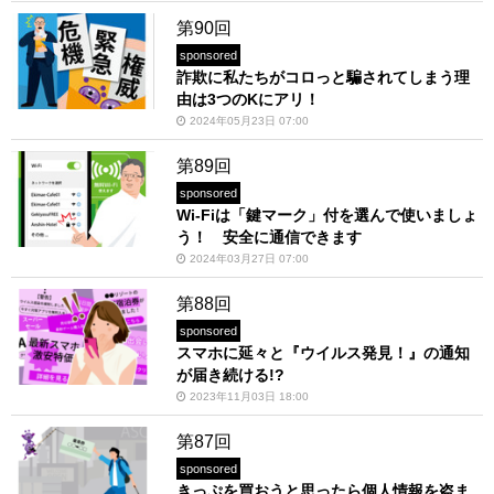
第90回
sponsored
詐欺に私たちがコロっと騙されてしまう理
由は3つのKにアリ！
2024年05月23日 07:00
第89回
sponsored
Wi-Fiは「鍵マーク」付を選んで使いましょ
う！ 安全に通信できます
2024年03月27日 07:00
第88回
sponsored
スマホに延々と『ウイルス発見！』の通知
が届き続ける!?
2023年11月03日 18:00
第87回
sponsored
きっぷを買おうと思ったら個人情報を盗ま