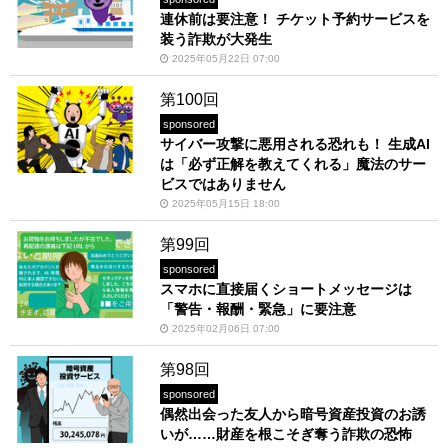
連休前は要注意！ チケット予約サービスを
装う詐欺が大発生
2025年05月22日 07:00
第100回
sponsored
サイバー攻撃に悪用される恐れも！ 生成AI
は「必ず正解を教えてくれる」魔法のサー
ビスではありません
2025年05月15日 18:00
第99回
sponsored
スマホに直接届くショートメッセージは
「警告・報酬・緊急」に要注意
2025年02月06日 07:00
第98回
sponsored
偶然出会った友人から暗号資産投資のお誘
いが……財産を根こそぎ奪う詐欺の恐怖