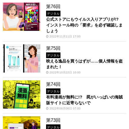
第76回
デジタル
公式ストアにもウイルス入りアプリが!?
インストール時の「要求」を必ず確認しま
しょう
2022年11月11日 17:00
第75回
デジタル
映える逸品を買うはずが……個人情報を盗
まれた！
2022年10月22日 10:00
第74回
デジタル
有料漫画が無料に!? 罠がいっぱいの海賊
版サイトに近寄らないで
2022年08月06日 07:00
第73回
デジタル