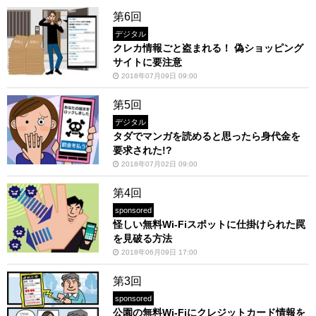
第6回
デジタル
クレカ情報ごと盗まれる！ 偽ショッピング
サイトに要注意
2018年07月09日 09:00
第5回
デジタル
タダでマンガを読めると思ったら身代金を
要求された!?
2018年07月02日 09:00
第4回
sponsored
怪しい無料Wi-Fiスポットに仕掛けられた罠
を見破る方法
2018年06月09日 17:00
第3回
sponsored
公園の無料Wi-Fiにクレジットカード情報を