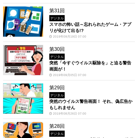
第31回
デジタル
スマホの怖い話～忘れられたゲーム・アプ
リが化けて出る!?
2019年09月19日 07:00
第30回
デジタル
突然「今すぐウイルス駆除を」と迫る警告
画面が！
2019年09月05日 07:00
第29回
デジタル
突然のウイルス警告画面！ それ、偽広告か
もしれません
2019年08月26日 07:00
第28回
デジタル