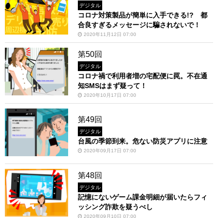
デジタル
コロナ対策製品が簡単に入手できる!? 都
合良すぎるメッセージに騙されないで！
2020年11月12日 07:00
第50回
デジタル
コロナ禍で利用者増の宅配便に罠。不在通
知SMSはまず疑って！
2020年10月17日 07:00
第49回
デジタル
台風の季節到来。危ない防災アプリに注意
2020年09月17日 07:00
第48回
デジタル
記憶にないゲーム課金明細が届いたらフィ
ッシング詐欺を疑うべし
2020年09月10日 07:00