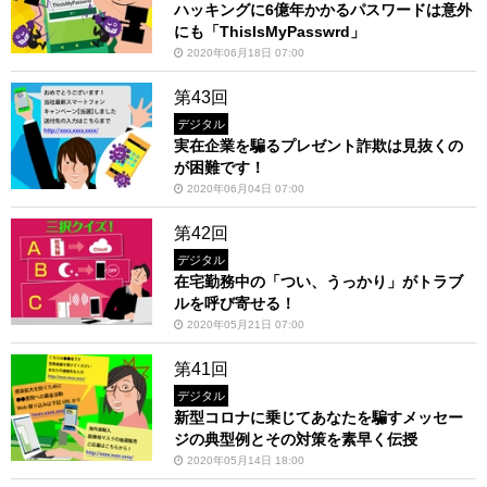
ハッキングに6億年かかるパスワードは意外
にも「ThisIsMyPasswrd」
2020年06月18日 07:00
第43回
デジタル
実在企業を騙るプレゼント詐欺は見抜くの
が困難です！
2020年06月04日 07:00
第42回
デジタル
在宅勤務中の「つい、うっかり」がトラブ
ルを呼び寄せる！
2020年05月21日 07:00
第41回
デジタル
新型コロナに乗じてあなたを騙すメッセー
ジの典型例とその対策を素早く伝授
2020年05月14日 18:00