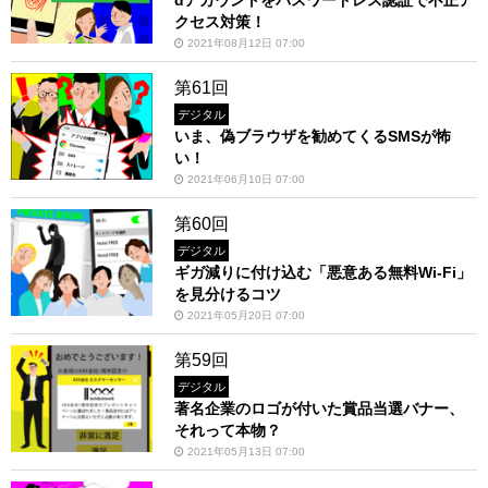
dアカウントをパスワードレス認証で不正ア
クセス対策！
2021年08月12日 07:00
第61回
デジタル
いま、偽ブラウザを勧めてくるSMSが怖
い！
2021年06月10日 07:00
第60回
デジタル
ギガ減りに付け込む「悪意ある無料Wi-Fi」
を見分けるコツ
2021年05月20日 07:00
第59回
デジタル
著名企業のロゴが付いた賞品当選バナー、
それって本物？
2021年05月13日 07:00