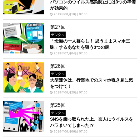
パソコンのウイルス感染防止には3つの準備
が効果的
2019年08月19日 07:00
第27回
デジタル
「念願の一人暮らし！ 思うままスマホ三
昧」するあなたを狙う3つの罠
2019年07月04日 07:00
第26回
デジタル
大型連休は、行楽地でのスマホ覗き見に気
をつけて！
2019年06月20日 07:00
第25回
デジタル
SNSを乗っ取られた上、友人にウイルスを
バラまいてしまった!?
2019年06月06日 07:00