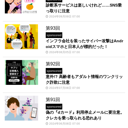
診断系サービスは楽しいけれど……SNS乗
っ取りに注意
2024年09月09日 07:00
第93回
sponsored
インフラ会社を装ったサイバー攻撃はAndr
oidスマホと日本人が標的だった！
2024年08月05日 07:00
第92回
sponsored
意外!? 高齢者もアダルト情報のワンクリッ
ク詐欺に注意
2024年07月08日 07:00
第91回
sponsored
偽の『dカード』利用停止メールに要注意。
クレカを乗っ取られる恐れあり
2024年06月08日 07:00