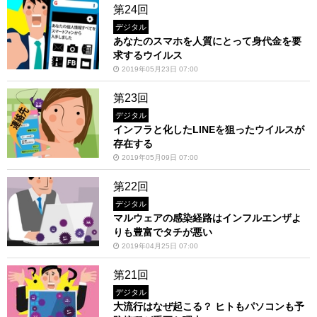
第24回
デジタル
あなたのスマホを人質にとって身代金を要
求するウイルス
2019年05月23日 07:00
第23回
デジタル
インフラと化したLINEを狙ったウイルスが
存在する
2019年05月09日 07:00
第22回
デジタル
マルウェアの感染経路はインフルエンザよ
りも豊富でタチが悪い
2019年04月25日 07:00
第21回
デジタル
大流行はなぜ起こる？ ヒトもパソコンも予