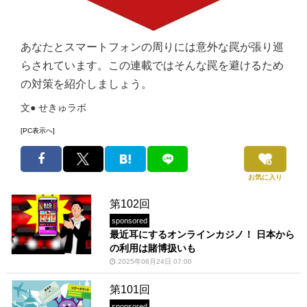
あなたとスマートフォンの周りには意外な罠が張り巡
らされています。この連載ではそんな罠を避けるため
の対策を紹介しましょう。
文● せきゅラボ
[PC表示へ]
お気に入り
第102回
sponsored
最近耳にするオンラインカジノ！ 日本から
の利用は賭博扱いも
2025年08月24日 07:00
第101回
sponsored