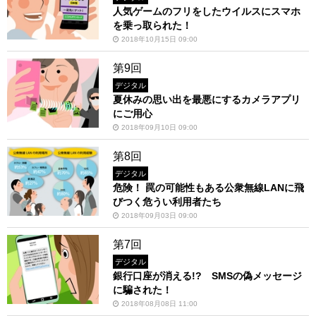
人気ゲームのフリをしたウイルスにスマホ
を乗っ取られた！
2018年10月15日 09:00
第9回
デジタル
夏休みの思い出を最悪にするカメラアプリ
にご用心
2018年09月10日 09:00
第8回
デジタル
危険！ 罠の可能性もある公衆無線LANに飛
びつく危うい利用者たち
2018年09月03日 09:00
第7回
デジタル
銀行口座が消える!? SMSの偽メッセージ
に騙された！
2018年08月08日 11:00