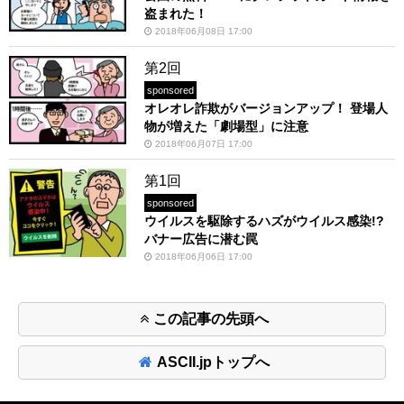
盗まれた！
2018年06月08日 17:00
第2回
sponsored
オレオレ詐欺がバージョンアップ！ 登場人
物が増えた「劇場型」に注意
2018年06月07日 17:00
第1回
sponsored
ウイルスを駆除するハズがウイルス感染!?
バナー広告に潜む罠
2018年06月06日 17:00
この記事の先頭へ
ASCII.jpトップへ