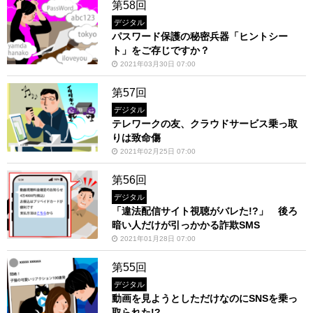
第58回
デジタル
パスワード保護の秘密兵器「ヒントシー
ト」をご存じですか？
2021年03月30日 07:00
第57回
デジタル
テレワークの友、クラウドサービス乗っ取
りは致命傷
2021年02月25日 07:00
第56回
デジタル
「違法配信サイト視聴がバレた!?」 後ろ
暗い人だけが引っかかる詐欺SMS
2021年01月28日 07:00
第55回
デジタル
動画を見ようとしただけなのにSNSを乗っ
取られた!?