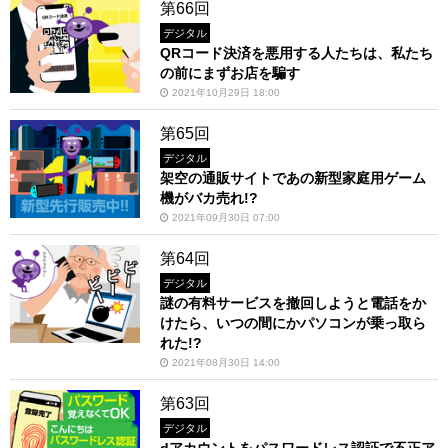
第66回
デジタル
QRコード決済を悪用する人たちは、私たち
の前にまずお店を騙す
2021年10月29日 18:00
第65回
デジタル
架空の通販サイトであの新型家庭用ゲーム
機がバカ売れ!?
2021年09月30日 07:00
第64回
デジタル
謎の有料サービスを撤回しようと電話をか
けたら、いつの間にかパソコンが乗っ取ら
れた!?
2021年08月30日 14:00
第63回
デジタル