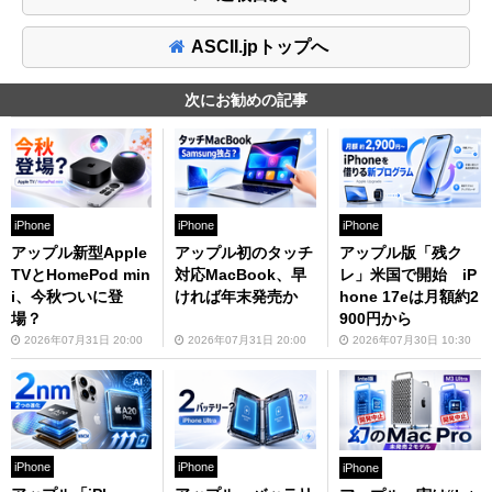
ASCII.jpトップへ
次にお勧めの記事
iPhone
iPhone
iPhone
アップル新型Apple
アップル初のタッチ
アップル版「残ク
TVとHomePod min
対応MacBook、早
レ」米国で開始 iP
i、今秋ついに登
ければ年末発売か
hone 17eは月額約2
場？
900円から
2026年07月31日 20:00
2026年07月31日 20:00
2026年07月30日 10:30
iPhone
iPhone
iPhone