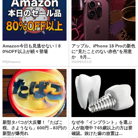
Amazon今日も見逃せない！8
アップル、iPhone 18 Proの新色
0%OFF以上が続々登場
に“見たことのない赤色”を用意
か 9月...
PR(Amazon)
2026年5月1日
新型タバコが大反響！「たばこ
なぜ今「インプラント」を選ぶ
税、さようなら」600円→83円の
人が急増中？65歳以上の方は要
新型が爆売れ
確認。抜けた歯の放置は...