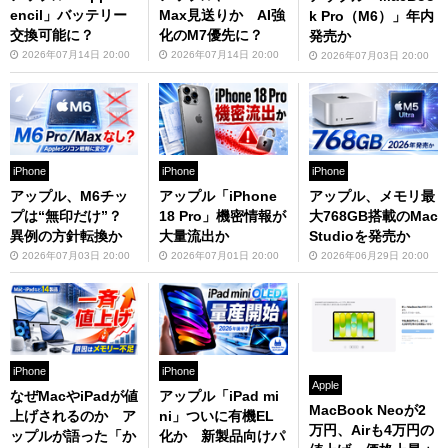
encil」バッテリー
Max見送りか AI強
k Pro（M6）」年内
交換可能に？
化のM7優先に？
発売か
2026年07月14日 20:00
2026年07月14日 20:00
2026年07月03日 20:00
iPhone
iPhone
iPhone
アップル、M6チッ
アップル「iPhone
アップル、メモリ最
プは“無印だけ”？
18 Pro」機密情報が
大768GB搭載のMac
異例の方針転換か
大量流出か
Studioを発売か
2026年07月03日 20:00
2026年07月01日 20:00
2026年06月29日 20:00
iPhone
iPhone
Apple
なぜMacやiPadが値
アップル「iPad mi
MacBook Neoが2
上げされるのか ア
ni」ついに有機EL
万円、Airも4万円の
ップルが語った「か
化か 新製品向けパ