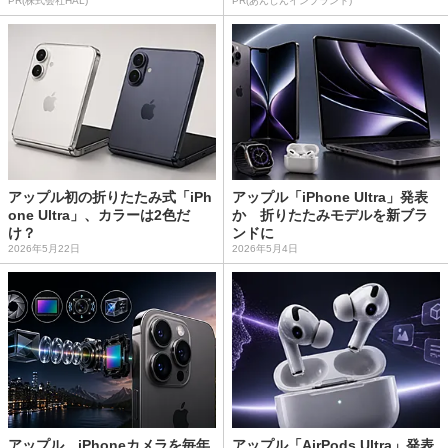
PR(株式会社HAL)
PR(あんしんインプラント)
アップル初の折りたたみ式「iPh
アップル「iPhone Ultra」発表
one Ultra」、カラーは2色だ
か 折りたたみモデルを新ブラ
け？
ンドに
2026年5月22日
2026年5月4日
アップル、iPhoneカメラを毎年
アップル「AirPods Ultra」発表