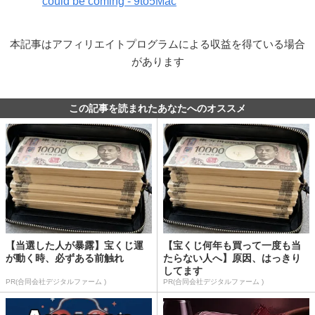
could be coming - 9to5Mac
本記事はアフィリエイトプログラムによる収益を得ている場合
があります
この記事を読まれたあなたへのオススメ
【当選した人が暴露】宝くじ運
【宝くじ何年も買って一度も当
が動く時、必ずある前触れ
たらない人へ】原因、はっきり
してます
PR(合同会社デジタルファーム )
PR(合同会社デジタルファーム )