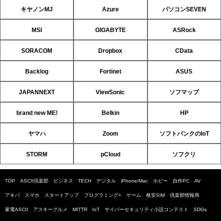
キヤノンMJ
Azure
パソコンSEVEN
MSI
GIGABYTE
ASRock
SORACOM
Dropbox
CData
Backlog
Fortinet
ASUS
JAPANNEXT
ViewSonic
ソフマップ
brand new ME!
Belkin
HP
ヤマハ
Zoom
ソフトバンクのIoT
STORM
pCloud
ソフクリ
TOP
ASCII倶楽部
ビジネス
TECH
デジタル
iPhone/Mac
ホビー
自作PC
AV
アキバ
スマホ
スタートアップ
プログラミング+
ゲーム
格安SIM
倶楽部情報局
家電ASCII
アスキーグルメ
MITTR
IoT
サイバーセキュリティ小説コンテスト
SDGs