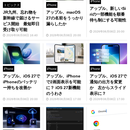
iPhone
トピックス
iPhone
アップル、新しいSi
JR九州、忘れ物を
アップル、macOS
riの一部機能を順番
新幹線で届けるサー
27の名前をうっかり
待ち制にする可能性
ビス開始 最短即日
漏らしたか
受け取り可能
2026年06月08日 20:00
2026年06月08日 16:40
2026年06月08日 20:00
iPhone
iPhone
iPhone
アップル、iOS 27で
アップル、iPhone
アップル、iOS 27で
iPhoneのバッテリ
で2画面表示を可能
通知の出方を変更
ー持ちを改善か
に？ iOS 27新機能
か 左からスライド
のうわさ
表示に？
2026年06月08日 20:00
2026年06月08日 17:00
2026年06月08日 17:00