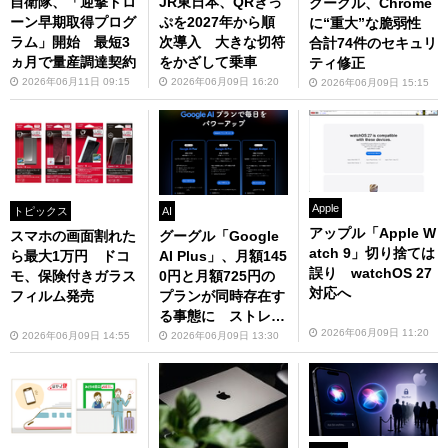
自衛隊、「迎撃ドロ
JR東日本、QRきっ
グーグル、Chrome
ーン早期取得プログ
ぷを2027年から順
に“重大”な脆弱性
ラム」開始 最短3
次導入 大きな切符
合計74件のセキュリ
ヵ月で量産調達契約
をかざして乗車
ティ修正
2026年06月11日 09:15
2026年06月09日 16:20
2026年06月09日 15:15
Apple
トピックス
AI
アップル「Apple W
スマホの画面割れた
グーグル「Google
atch 9」切り捨ては
ら最大1万円 ドコ
AI Plus」、月額145
誤り watchOS 27
モ、保険付きガラス
0円と月額725円の
対応へ
フィルム発売
プランが同時存在す
る事態に ストレー
2026年06月09日 11:20
ジ容量も違うので注
2026年06月09日 14:55
2026年06月09日 13:30
意