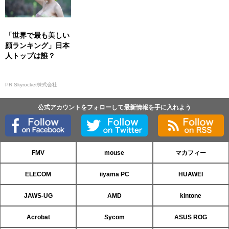
「世界で最も美しい
顔ランキング」日本
人トップは誰？
PR Skyrocket株式会社
公式アカウントをフォローして最新情報を手に入れよう
FMV
mouse
マカフィー
ELECOM
iiyama PC
HUAWEI
JAWS-UG
AMD
kintone
Acrobat
Sycom
ASUS ROG