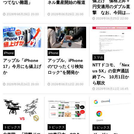
値上げ 価格上昇＋
つてない難題」
ネル量産開始の報道
円安適用のダブル直
撃 なお、今回はiP
2026年06月29日 20:00
2026年06月29日 20:00
honeは改定なし
2026年06月25日 22:00
iPhone
iPhone
スマホ
アップル「iPhone
アップル、iPhone
NTTドコモ、「Nex
17」今月にも値上げ
の“ひったくり検知
us 5X」の音声通話
か
ロック”を開発か
終了へ 10月1日か
ら順次
2026年06月24日 20:00
2026年06月12日 20:00
2026年06月11日 16:45
トピックス
トピックス
トピックス