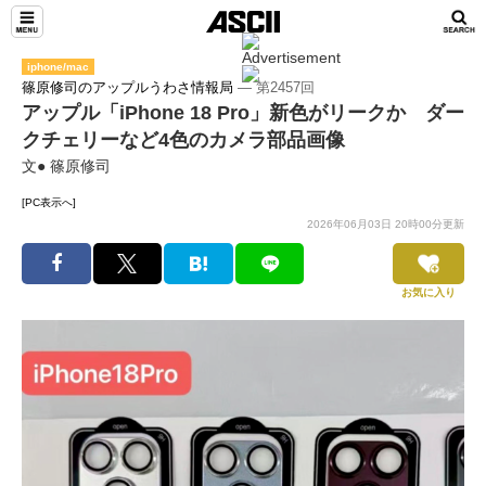
iphone/mac
篠原修司のアップルうわさ情報局
― 第2457回
アップル「iPhone 18 Pro」新色がリークか ダー
クチェリーなど4色のカメラ部品画像
文● 篠原修司
[PC表示へ]
2026年06月03日 20時00分更新
お気に入り