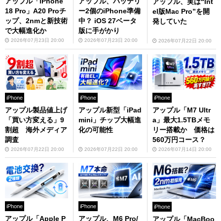
アップル「iPhone
アップル、バッテリ
アップル、実は“Int
18 Pro」A20 Proチ
ー2個のiPhone準備
el版Mac Pro”を開
ップ、2nmと新技術
中？ iOS 27ベータ
発していた
で大幅進化か
版に手がかり
2026年07月23日 20:00
2026年07月23日 20:00
2026年07月22日 20:00
iPhone
iPhone
iPhone
アップル製品値上げ
アップル新型「iPad
アップル「M7 Ultr
「買い方変える」9
mini」チップ大幅進
a」最大1.5TBメモ
割超 海外メディア
化の可能性
リー搭載か 価格は
調査
560万円コース？
2026年07月22日 20:00
2026年07月22日 20:00
2026年07月14日 20:00
iPhone
iPhone
iPhone
アップル「Apple P
アップル、M6 Pro/
アップル「MacBoo