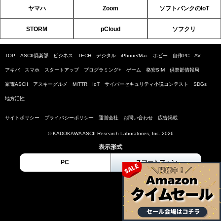
ヤマハ
Zoom
ソフトバンクのIoT
STORM
pCloud
ソフクリ
TOP
ASCII倶楽部
ビジネス
TECH
デジタル
iPhone/Mac
ホビー
自作PC
AV
アキバ
スマホ
スタートアップ
プログラミング+
ゲーム
格安SIM
倶楽部情報局
家電ASCII
アスキーグルメ
MITTR
IoT
サイバーセキュリティ小説コンテスト
SDGs
地方活性
サイトポリシー
プライバシーポリシー
運営会社
お問い合わせ
広告掲載
© KADOKAWA ASCII Research Laboratories, Inc. 2026
表示形式
PC
スマートフォン