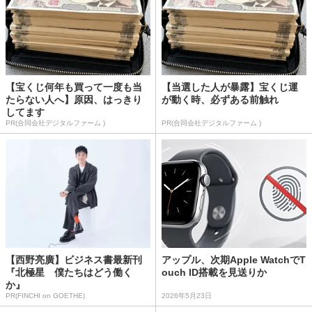
【宝くじ何年も買って一度も当
【当選した人が暴露】宝くじ運
たらない人へ】原因、はっきり
が動く時、必ずある前触れ
してます
PR(合同会社デジタルファーム )
PR(合同会社デジタルファーム )
【西野亮廣】ビジネス書最新刊
アップル、次期Apple WatchでT
『北極星 僕たちはどう働く
ouch ID搭載を見送りか
か』
PR(FINCHI on GOETHE)
2026年5月23日