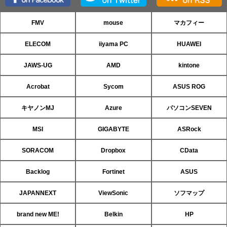
FMV
mouse
マカフィー
ELECOM
iiyama PC
HUAWEI
JAWS-UG
AMD
kintone
Acrobat
Sycom
ASUS ROG
キヤノンMJ
Azure
パソコンSEVEN
MSI
GIGABYTE
ASRock
SORACOM
Dropbox
CData
Backlog
Fortinet
ASUS
JAPANNEXT
ViewSonic
ソフマップ
brand new ME!
Belkin
HP