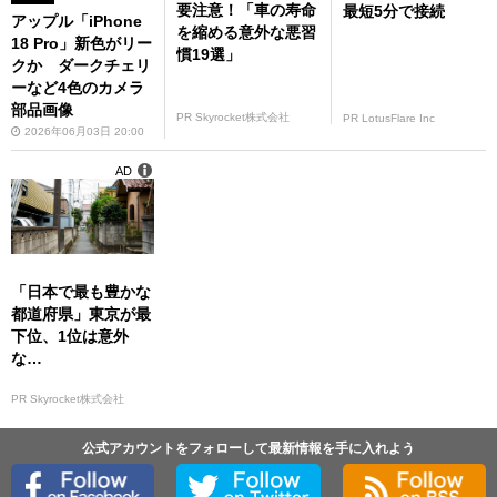
要注意！「車の寿命
最短5分で接続
アップル「iPhone
を縮める意外な悪習
18 Pro」新色がリー
慣19選」
クか ダークチェリ
ーなど4色のカメラ
部品画像
PR Skyrocket株式会社
PR LotusFlare Inc
2026年06月03日 20:00
AD
「日本で最も豊かな
都道府県」東京が最
下位、1位は意外
な…
PR Skyrocket株式会社
公式アカウントをフォローして最新情報を手に入れよう