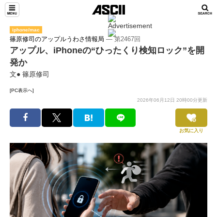
iphone/mac
篠原修司のアップルうわさ情報局
― 第2467回
アップル、iPhoneの“ひったくり検知ロック”を開
発か
文● 篠原修司
[PC表示へ]
2026年06月12日 20時00分更新
お気に入り