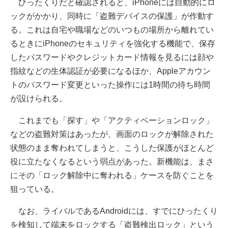
ひったくりだと確認されると、iPhoneには自動的にロ
ックがかかり、同時に「盗難デバイスの保護」が作動す
る。これは自宅や職場などのいつもの場所から離れてい
るときにiPhoneのセキュリティを強化する機能で、保存
したパスワードやクレジットカード情報を見るには顔や
指紋などの生体認証が必要になるほか、Appleアカウン
トのパスワード変更といった操作には1時間の待ち時間
が設けられる。
これまでも「探す」や「アクティベーションロック」
などの盗難対策はあったが、画面のロックが解除された
状態のまま奪われてしまうと、こうした保護がほとんど
役に立たなくなるという弱点があった。新機能は、まさ
にその「ロック解除中に奪われる」ケースを防ぐことを
狙っている。
なお、ライバルであるAndroidには、すでにひったくり
を検知して端末をロックする「盗難検出ロック」という