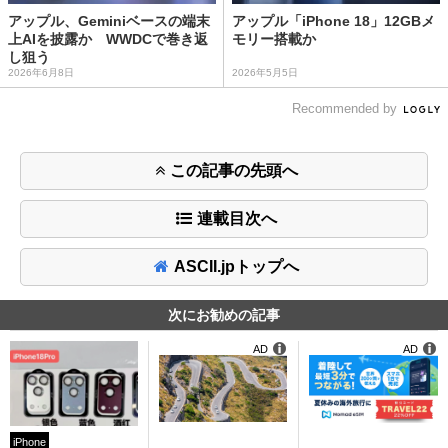
アップル、Geminiベースの端末
アップル「iPhone 18」12GBメ
上AIを披露か WWDCで巻き返
モリー搭載か
し狙う
2026年6月8日
2026年5月5日
Recommended by
この記事の先頭へ
連載目次へ
ASCII.jpトップへ
次にお勧めの記事
AD
AD
iPhone