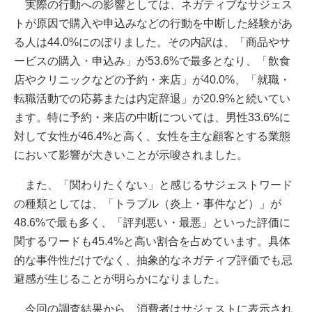
実際の行動への影響としては、ネガティブなサジェス
トが原因で購入や申込みなどの行動を中断した経験があ
る人は44.0%にのぼりました。その内訳は、「商品やサ
ービスの購入・申込み」が53.6%で最多となり、「飲食
店やクリニックなどの予約・来店」が40.0%、「就職・
転職活動での応募または内定辞退」が20.9%と続いてい
ます。特に予約・来店の中断については、男性33.6%に
対して女性が46.4%と高く、女性を主な顧客とする業態
において影響が大きいことが示唆されました。
また、「関わりたくない」と感じるサジェストワード
の種類としては、「トラブル（炎上・事件など）」が
48.6%で最も多く、「評判悪い・最悪」といった評価に
関するワードも45.4%と高い割合を占めています。具体
的な事件性だけでなく、抽象的なネガティブ評価でも忌
避感が生じることが明らかになりました。
今回の調査結果から、消費者はサジェストに表示され