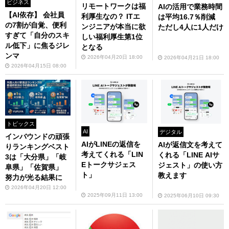
ビジネス
リモートワークは福
AIの活用で業務時間
【AI依存】 会社員
利厚生なの？ ITエ
は平均16.7％削減
の7割が自覚、便利
ンジニアが本当に欲
ただし4人に1人だけ
すぎて「自分のスキ
しい福利厚生第1位
ル低下」に焦るジレ
となる
ンマ
2026年04月20日 18:00
2026年04月21日 18:00
2026年04月15日 08:00
トピックス
AI
デジタル
インバウンドの頑張
AIがLINEの返信を
AIが返信文を考えて
りランキングベスト
考えてくれる「LIN
くれる「LINE AIサ
3は「大分県」「岐
Eトークサジェス
ジェスト」の使い方
阜県」「佐賀県」
ト」
教えます
努力が光る結果に
2026年04月20日 12:00
2025年09月11日 13:00
2025年06月10日 09:30