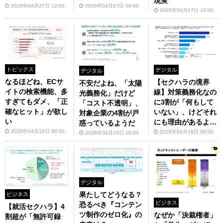
現実
が……
2026年04月27日 12:00
2026年04月27日 08:00
2026年04月17日 12:00
トピックス
デジタル
デジタル
なるほどね、ECサ
【セクハラの境界
不安だよね、「太陽
イトの検索機能、多
線】対策義務化なの
光義務化」だけど
すぎてもダメ、「正
に3割が「何もして
「コスト不透明」、
確なヒット」が欲し
いない」、けどそれ
対象企業の4割が戸
い
にも理由があるよう
惑っているようだ
だ
2026年04月19日 08:00
2026年04月18日 08:00
2026年04月18日 18:00
デジタル
果たしてどうなる？
ビジネス
ビジネス
恐るべき『コンテン
【就活セクハラ】4
ツ制作のゼロ化』の
なぜか「決裁権者」
割超が「無許可録