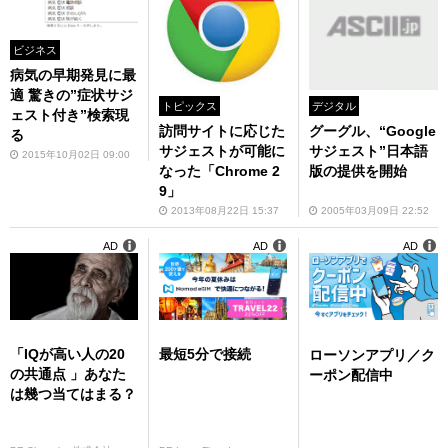
ビジネス
病気の早期発見に最
適 驚きの”症状サジ
デジタル
トピックス
ェスト付き”検索現
グーグル、“Google
訪問サイトに応じた
る
サジェスト”日本語
サジェストが可能に
2015年10月02日 09:00
版の提供を開始
なった「Chrome 2
9」
2005年03月09日 22:52
2013年08月22日 15:37
AD
AD
AD
「IQが高い人の20
最短5分で接続
ローソンアプリ／ク
の共通点 」あなた
ーポン配信中
は幾つ当てはまる？