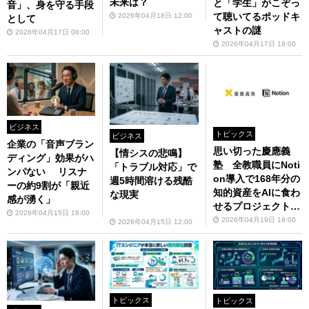
未来は？
と「学生」がこぞっ
音」、身を守る手段
て聴いてるポッドキ
2026年04月18日 12:00
として
ャストの謎
2026年04月17日 08:00
2026年04月17日 18:00
ビジネス
トピックス
ビジネス
企業の「音声ブラン
思い切った慶應義
【情シスの悲鳴】
ディング」効果がハ
塾 全教職員にNoti
「トラブル対応」で
ンパない リスナ
on導入で168年分の
週5時間溶ける残酷
ーの約9割が「親近
知的資産をAIに食わ
な現実
感が湧く」
せるプロジェクトが
2026年04月15日 18:00
始動
2026年04月19日 18:00
2026年04月15日 12:00
トピックス
トピックス