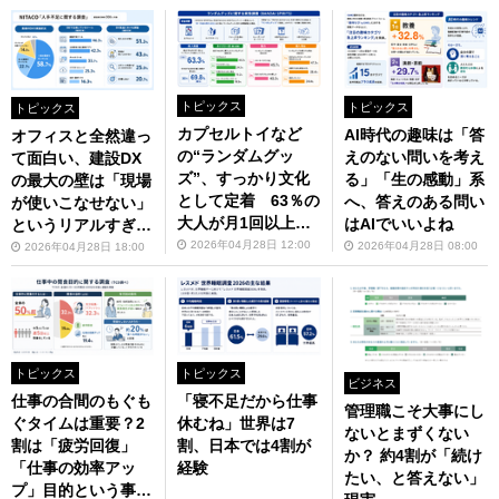
トピックス
トピックス
トピックス
カプセルトイなど
AI時代の趣味は「答
オフィスと全然違っ
の“ランダムグッ
えのない問いを考え
て面白い、建設DX
ズ”、すっかり文化
る」「生の感動」系
の最大の壁は「現場
として定着 63％の
へ、答えのある問い
が使いこなせない」
大人が月1回以上購
はAIでいいよね
というリアルすぎる
入
声
2026年04月28日 12:00
2026年04月28日 08:00
2026年04月28日 18:00
トピックス
トピックス
ビジネス
仕事の合間のもぐも
「寝不足だから仕事
管理職こそ大事にし
ぐタイムは重要？2
休むね」世界は7
ないとまずくない
割は「疲労回復」
割、日本では4割が
か？ 約4割が「続け
「仕事の効率アッ
経験
たい、と答えない」
プ」目的という事だ