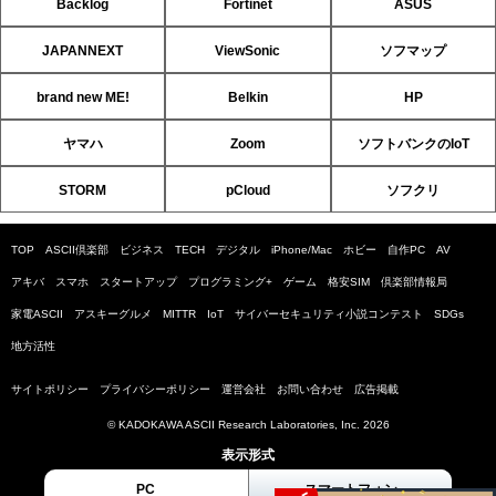
Backlog
Fortinet
ASUS
JAPANNEXT
ViewSonic
ソフマップ
brand new ME!
Belkin
HP
ヤマハ
Zoom
ソフトバンクのIoT
STORM
pCloud
ソフクリ
TOP
ASCII倶楽部
ビジネス
TECH
デジタル
iPhone/Mac
ホビー
自作PC
AV
アキバ
スマホ
スタートアップ
プログラミング+
ゲーム
格安SIM
倶楽部情報局
家電ASCII
アスキーグルメ
MITTR
IoT
サイバーセキュリティ小説コンテスト
SDGs
地方活性
サイトポリシー
プライバシーポリシー
運営会社
お問い合わせ
広告掲載
© KADOKAWA ASCII Research Laboratories, Inc. 2026
表示形式
PC
スマートフォン