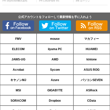
PR Skyrocket株式会社
PR LotusFlare Inc
PR ローソン
公式アカウントをフォローして最新情報を手に入れよう
FMV
mouse
マカフィー
ELECOM
iiyama PC
HUAWEI
JAWS-UG
AMD
kintone
Acrobat
Sycom
ASUS ROG
キヤノンMJ
Azure
パソコンSEVEN
MSI
GIGABYTE
ASRock
SORACOM
Dropbox
CData