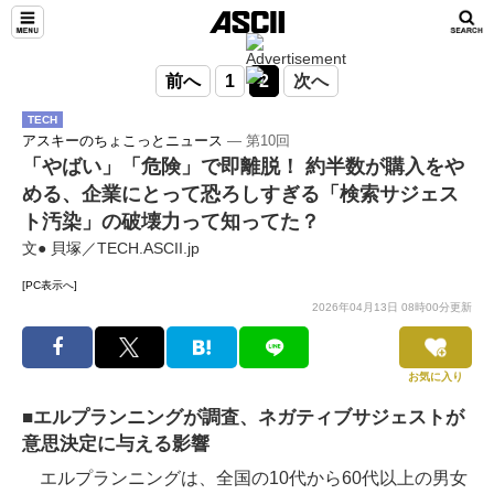
前へ
1
2
次へ
TECH
アスキーのちょこっとニュース
― 第10回
「やばい」「危険」で即離脱！ 約半数が購入をや
める、企業にとって恐ろしすぎる「検索サジェス
ト汚染」の破壊力って知ってた？
文● 貝塚／TECH.ASCII.jp
[PC表示へ]
2026年04月13日 08時00分更新
お気に入り
■エルプランニングが調査、ネガティブサジェストが
意思決定に与える影響
エルプランニングは、全国の10代から60代以上の男女