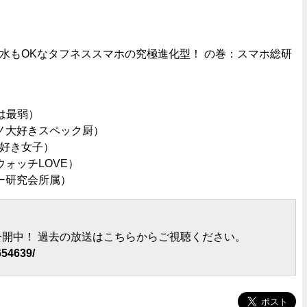
も泥水もOKなタフネススマホの究極進化型！ の巻：スマホ総研
は最弱）
ノ大好きスペック厨）
大好き女子）
ォッチLOVE）
ー研究会所属）
開中！ 過去の放送はこちらからご視聴ください。
654639/