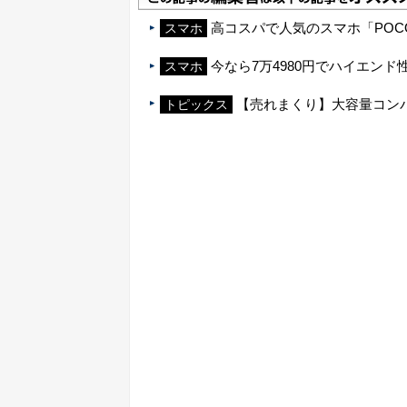
高コスパで人気のスマホ「POCO
スマホ
今なら7万4980円でハイエンド性
スマホ
【売れまくり】大容量コン
トピックス