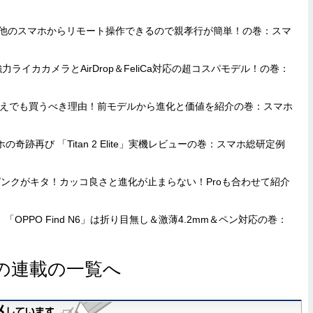
は他のスマホからリモート操作できるので親孝行が簡単！の巻：スマ
o」は強力ライカカメラとAirDrop＆FeliCa対応の超コスパモデル！の巻：
Iを23万円超えでも買うべき理由！前モデルから進化と価値を紹介の巻：スマホ
の奇跡再び 「Titan 2 Elite」実機レビューの巻：スマホ総研定例
 (4a)のピンクがキタ！カッコ良さと進化が止まらない！Proも合わせて紹介
「OPPO Find N6」は折り目無し＆激薄4.2mm＆ペン対応の巻：
の連載の一覧へ