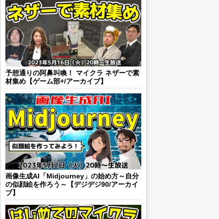
予想通りの阿鼻叫喚！ マイクラ ネザーで素
材集め【ゲーム部+/アーカイブ】
画像生成AI「Midjourney」の始め方～自分
の似顔絵を作ろう～【デジデジ90/アーカイ
ブ】