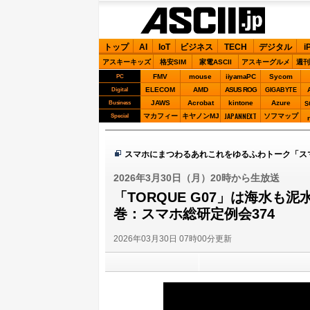
ASCII.jp
トップ
AI
IoT
ビジネス
TECH
デジタル
i
アスキーキッズ
格安SIM
家電ASCII
アスキーグルメ
週刊
FMV
mouse
iiyamaPC
Sycom
PC
ELECOM
AMD
ASUS ROG
Digital
GIGABYTE
JAWS
Acrobat
kintone
Azure
Business
S
JAPANNEXT
マカフィー
キヤノンMJ
ソフマップ
Special
スマホにまつわるあれこれをゆるふわトーク「ス
2026年3月30日（月）20時から生放送
「TORQUE G07」は海水も
巻：スマホ総研定例会374
2026年03月30日 07時00分更新