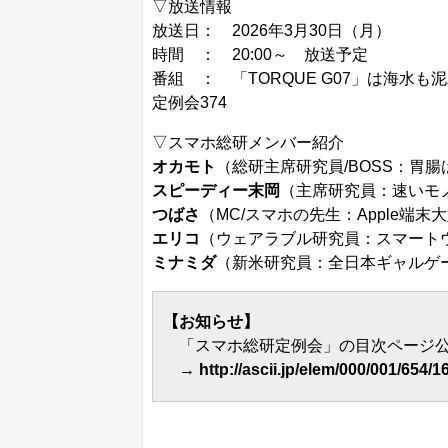
▽放送情報
放送日： 2026年3月30日（月）
時間 ： 20:00～ 放送予定
番組 ：
「TORQUE G07」は海水
定例会374
▽スマホ総研メンバー紹介
オカモト
（総研主席研究員/BOSS：胃腸
スピーディー末岡
（主席研究員：速いモ
つばさ
（MC/スマホの先生：Apple端末
エリコ
（ウェアラブル研究員：スマートウ
ミナミダ
（新米研究員：全日本ギャルゲ
【お知らせ】
「スマホ総研定例会」の目次ページ公
→
http://ascii.jp/elem/000/001/654/1