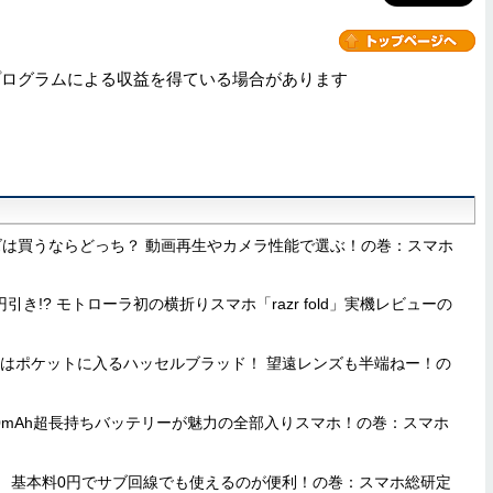
プログラムによる収益を得ている場合があります
d8シリーズは買うならどっち？ 動画再生やカメラ性能で選ぶ！の巻：スマホ
引き!? モトローラ初の横折りスマホ「razr fold」実機レビューの
Ultra」はポケットに入るハッセルブラッド！ 望遠レンズも半端ねー！の
Aは7000mAh超長持ちバッテリーが魅力の全部入りスマホ！の巻：スマホ
題!? 基本料0円でサブ回線でも使えるのが便利！の巻：スマホ総研定