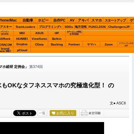
Phone/Mac
自動車
ホビー
自作PC
AV
アキバ
スマホ
ゲ
スタートアップ
アスキー
TeamLeaders
プログラミング+
SDGs
地方活性
PUACL2026
ChallengersJP
パソコン
ゲーミングPC
MSI
ASUS
HP
STORM
SEVEN
ASRock
HUAWEI
ViewSonic
Belkin
ソフトバンクの
Dropbox
CData
Backlog
Fortinet
ヤマハ
Zoom
ORACOM
IoT
brand
pCloud
new ME!
マホ総研 定例会」
第374回
泥水もOKなタフネススマホの究極進化型！ の
文● ASCII
お気に入り
一覧