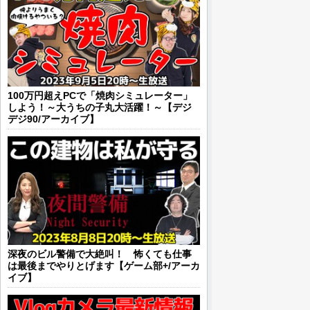
100万円超えPCで「焼肉シミュレーター」
しよう！～大うちの子丸大活躍！～【デジ
デジ90/アーカイブ】
深夜のビル警備で大絶叫！ 怖くても仕事
は最後までやりとげます【ゲーム部+/アーカ
イブ】