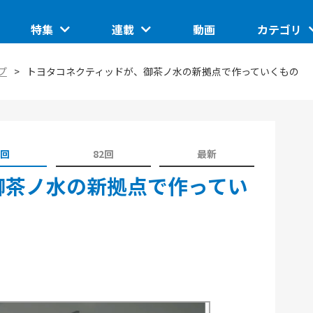
特集
連載
動画
カテゴリ
ートアップ
グローバルイベントピックアップ
このスタートアップに聞きたい
IoT/ハード
プ
トヨタコネクティッドが、御茶ノ水の新拠点で作っていくもの
TUP
日本で核融合は産業になるのか。商用化の条件とは
ASCII STARTUP ライトニングトーク
地域
埼玉県のイノベーション創出拠点「渋沢MIX」
JID 2025 by ASCII STARTUP
VR
催の分散型ス
SusHi Tech Tokyo 2026で見えた実装フェーズの技
1回
82回
最新
践ガイド
ASCII STARTUP ACADEMY
術
飲食
御茶ノ水の新拠点で作ってい