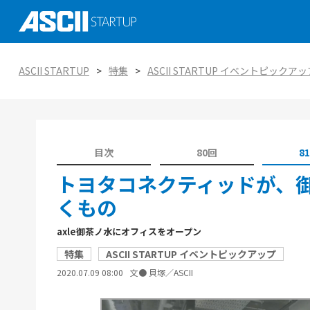
社会実装に向けた研究、技術 大学発スタ
ASCII STARTUP イベントピックアップ
がつくる未来を知る
AI
ASCII STARTUP
特集
ASCII STARTUP イベントピックアッ
ASCII STARTUP特別編集版「ASCII STAR
ASCII STARTUP TechDay 2025
tabloid」
金融
エコシステムの潮流
ASCII STARTUP 今週のイチオシ！
環境
ViennaUP、オーストリア・ウィーン開
目次
80回
8
オープンイノベーション入門：手引きと実
タートアップフェス
教育
トヨタコネクティッドが、
くもの
axle御茶ノ水にオフィスをオープン
特集
ASCII STARTUP イベントピックアップ
2020.07.09 08:00
文● 貝塚／ASCII