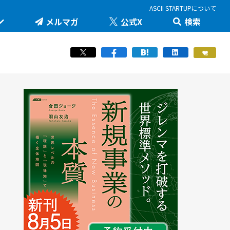
ASCII STARTUPについて
メルマガ
公式X
検索
未来を変える科学技術を追え！大学発の地味推しテ
JID 2026 by ASCII STARTUP
ック
医療健康
STARTUP×知財戦略
羽山友治の【新規事業が動く思考スイッチ】
スポーツ
ICTスタートアップリーグ
マスク・ド・アナライズのスタートアップ！人事！
働き方/ツール
堺市・中百舌鳥の社会課題解決型イノベーション
JAPAN INNOVATION DAY 2024
起業家教育