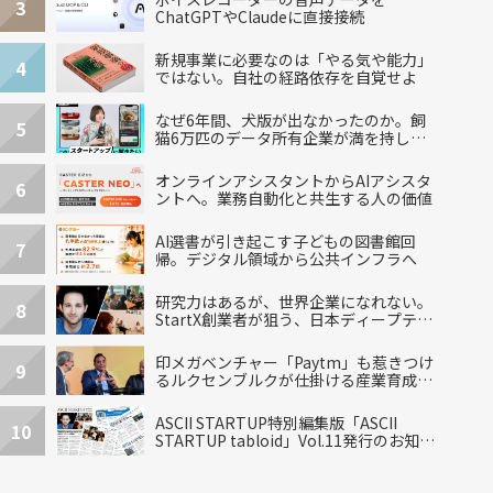
3
ChatGPTやClaudeに直接接続
新規事業に必要なのは「やる気や能力」
4
ではない。自社の経路依存を自覚せよ
なぜ6年間、犬版が出なかったのか。飼
5
猫6万匹のデータ所有企業が満を持して
出した“犬用”「うちの子」の首輪
オンラインアシスタントからAIアシスタ
6
ントへ。業務自動化と共生する人の価値
AI選書が引き起こす子どもの図書館回
7
帰。デジタル領域から公共インフラへ
研究力はあるが、世界企業になれない。
8
StartX創業者が狙う、日本ディープテッ
クの再設計
印メガベンチャー「Paytm」も惹きつけ
9
るルクセンブルクが仕掛ける産業育成エ
コシステム
ASCII STARTUP特別編集版「ASCII
10
STARTUP tabloid」Vol.11発行のお知ら
せ