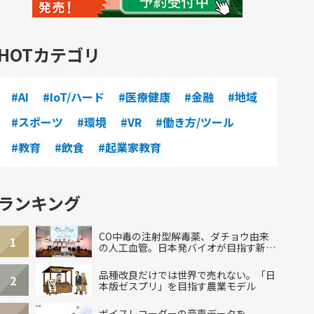
HOTカテゴリ
#AI
#IoT/ハード
#医療健康
#金融
#地域
#スポーツ
#環境
#VR
#働き方/ツール
#教育
#飲食
#起業家教育
ランキング
CO中毒の注射型解毒薬、ダチョウ由来
1
の人工血管。日本発バイオが目指す新し
い治療
品種改良だけでは世界で売れない。「日
2
本版ゼスプリ」を目指す農業モデル
ボイスレコーダーの音声データを