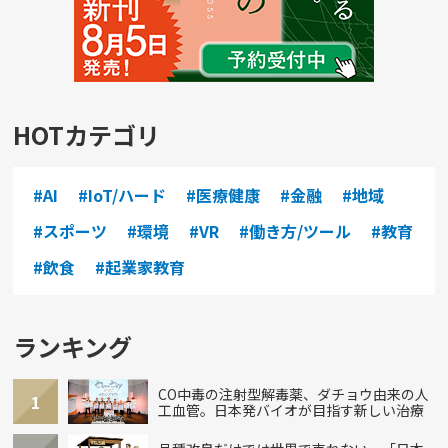
HOTカテゴリ
#AI
#IoT/ハード
#医療健康
#金融
#地域
#スポーツ
#環境
#VR
#働き方/ツール
#教育
#飲食
#起業家教育
ランキング
CO中毒の注射型解毒薬、ダチョウ由来の人
1
工血管。日本発バイオが目指す新しい治療