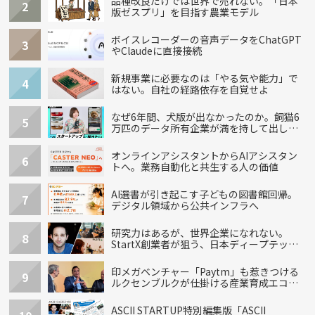
品種改良だけでは世界で売れない。「日本
2
版ゼスプリ」を目指す農業モデル
ボイスレコーダーの音声データをChatGPT
3
やClaudeに直接接続
新規事業に必要なのは「やる気や能力」で
4
はない。自社の経路依存を自覚せよ
なぜ6年間、犬版が出なかったのか。飼猫6
5
万匹のデータ所有企業が満を持して出し
た“犬用”「うちの子」の首輪
オンラインアシスタントからAIアシスタン
6
トへ。業務自動化と共生する人の価値
AI選書が引き起こす子どもの図書館回帰。
7
デジタル領域から公共インフラへ
研究力はあるが、世界企業になれない。
8
StartX創業者が狙う、日本ディープテック
の再設計
印メガベンチャー「Paytm」も惹きつける
9
ルクセンブルクが仕掛ける産業育成エコシ
ステム
ASCII STARTUP特別編集版「ASCII