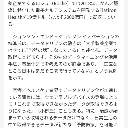
薬企業であるロシュ（Roche）では2018年、がん／腫
瘍に特化した電子カルテシステムを開発するFlatiron
Healthを19億ドル（およそ2000億円）で買収してい
る。
ジョンソン・エンド・ジョンソン イノベーションの
楠淳氏は、データドリブンの動きは「大手製薬企業で
はすでに“当然の話”になっている」と述べる。データ
取得にとどまらず、その先のデータマイニングや活用
手法、事業化までを考えるのが肝要であり、「正直な
ところ日本はまだそこまで行っていない」という見解
を示す。
医療／ヘルスケア業界でデータドリブン化が加速し
ている背景には、ウェアラブルデバイスの登場によっ
て「これまで取得できなかったデータが取得できるよ
うになった」（小栁氏）こともある。特に、治療が始
まってから取得されるデータだけでなく、日常生活の
中で取得できるデータが新たな「予防医療」を可能に