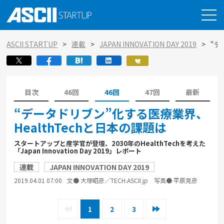
ASCII STARTUP
連載
JAPAN INNOVATION DAY 2019
“デ
目次
46回
46回
47回
最新
“データドリブン”化する医療業界、
HealthTechと日本の課題は
スタートアップと産学官が登壇、2030年のHealthTechを考えた
「Japan Innovation Day 2019」レポート
連載
JAPAN INNOVATION DAY 2019
2019.04.01 07:00
文● 大塚昭彦／TECH.ASCII.jp 写真● 平原克彦
1
2
3