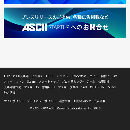
TOP
ASCII倶楽部
ビジネス
TECH
デジタル
iPhone/Mac
ホビー
自作PC
AV
アキバ
スマホ
Steam
スタートアップ
プログラミング+
ゲーム
格安SIM
倶楽部情報局
アスキーTV
家電ASCII
アスキーグルメ
SAO
MITTR
IoT
SDGs
地方活性
サイトポリシー
プライバシーポリシー
運営会社
お問い合わせ
広告掲載
© KADOKAWA ASCII Research Laboratories, Inc. 2026