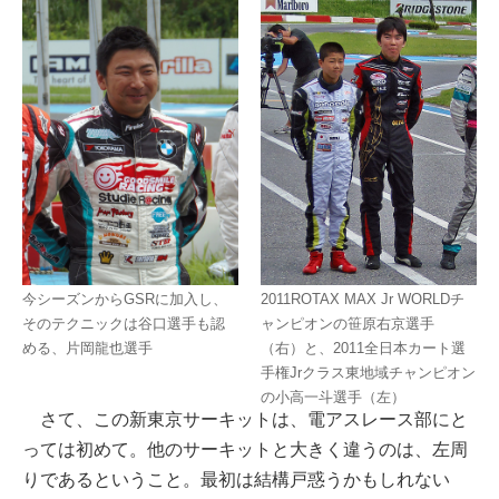
今シーズンからGSRに加入し、
2011ROTAX MAX Jr WORLDチ
そのテクニックは谷口選手も認
ャンピオンの笹原右京選手
める、片岡龍也選手
（右）と、2011全日本カート選
手権Jrクラス東地域チャンピオン
の小高一斗選手（左）
さて、この新東京サーキットは、電アスレース部にと
っては初めて。他のサーキットと大きく違うのは、左周
りであるということ。最初は結構戸惑うかもしれない