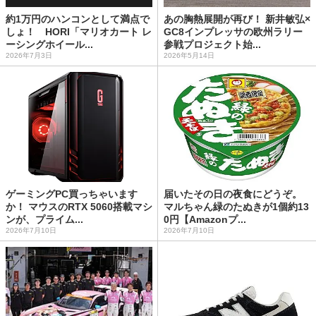
約1万円のハンコンとして満点で
あの胸熱展開が再び！ 新井敏弘×
しょ！ HORI「マリオカート レ
GC8インプレッサの欧州ラリー
ーシングホイール...
参戦プロジェクト始...
2026年7月3日
2026年5月14日
ゲーミングPC買っちゃいます
届いたその日の夜食にどうぞ。
か！ マウスのRTX 5060搭載マシ
マルちゃん緑のたぬきが1個約13
ンが、プライム...
0円【Amazonプ...
2026年7月10日
2026年7月10日