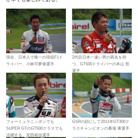
現在、日本人で唯一の現役F1ド
2代目日本一速い男の異名を持
ライバー、小林可夢偉選手
つ、GT500ドライバーの本山 哲
選手
フォーミュラニッポンでも
GSRの顔にして2011年GT300ク
SUPER GTのGT500クラスでも
ラスチャンピオンの番場 琢選手
活躍する、安田裕信選手