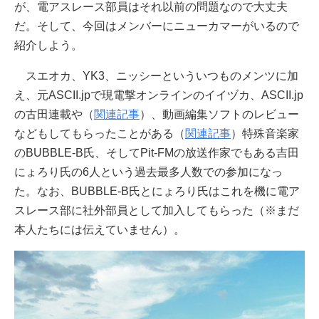
が、電アスレース部員はそれ以前の問題なので大丈夫
だ。そして、今回はメンバーにニューカマーがいるので
紹介しよう。
スエオカ、YK3、ニッシーといういつものメンツに加
え、元ASCII.jpで現電撃オンラインのイイヅカ、ASCII.jp
の古田連載や（
関連記事
）、動画編集ソフトのレビュー
などもしてもらったことがある（
関連記事
）特殊音楽家
のBUBBLE-B氏、そしてPit-FMの放送作家でもある吉田
にょろり氏の6人という過去最多人数での参加になっ
た。なお、BUBBLE-B氏とにょろり氏はこれを機に電ア
スレース部に社外部員として加入してもらった（※まだ
本人たちには伝えていません）。