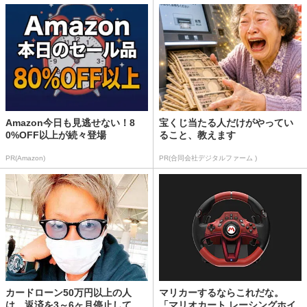
Amazon今日も見逃せない！8
宝くじ当たる人だけがやってい
0%OFF以上が続々登場
ること、教えます
PR(Amazon)
PR(合同会社デジタルファーム )
カードローン50万円以上の人
マリカーするならこれだな。
は、返済を3～6ヶ月停止して
「マリオカート レーシングホイ