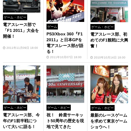
ゲーム・ホビー
電アスレース部で
ゲーム
ゲーム・ホビー
「F1 2011」大会を
PS3/Xbox 360『F1
電アスレース部、初
開催！
2011』と日本GPを
めてのF1観戦に大興
電アスレース部が語
奮！
2011年11月09日 18:00
る！
2011年10月07日 18:00
2010年10月14日 18:00
ゲーム・ホビー
ゲーム・ホビー
ゲーム・ホビー
電アスレース部、今
祝！ 鈴鹿サーキッ
最新のレースゲーム
年のF1前半戦につ
ト50周年の歴史を現
を求めて東京ゲーム
いて大いに語る！
地で見てきた
ショウへ！