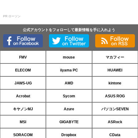
PR ローソン
公式アカウントをフォローして最新情報を手に入れよう
FMV
mouse
マカフィー
ELECOM
iiyama PC
HUAWEI
JAWS-UG
AMD
kintone
Acrobat
Sycom
ASUS ROG
キヤノンMJ
Azure
パソコンSEVEN
MSI
GIGABYTE
ASRock
SORACOM
Dropbox
CData