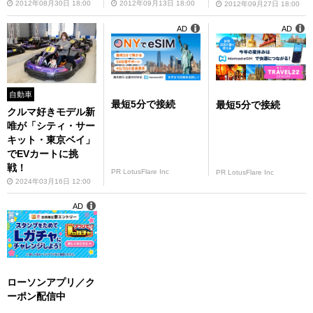
2012年08月30日 18:00
2012年09月13日 18:00
2012年09月27日 18:00
AD
AD
自動車
最短5分で接続
最短5分で接続
クルマ好きモデル新
唯が「シティ・サー
キット・東京ベイ」
でEVカートに挑
戦！
PR LotusFlare Inc
PR LotusFlare Inc
2024年03月16日 12:00
AD
ローソンアプリ／ク
ーポン配信中