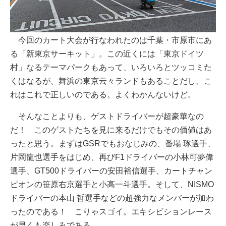
今回のカート大会が行なわれたのは千葉・市原市にあ
る「新東京サーキット」。この近くには「東京ドイツ
村」なるテーマパークもあって、いろいろとツッコミた
くはなるが、舞浜の東京云々ランドもあることだし、こ
れはこれで正しいのである。よくわかんないけど。
そんなことよりも、ゲストドライバーが超豪華なの
だ！ このゲストたちを見に来るだけでもその価値はあ
ったと思う。まずはGSRでもおなじみの、番場 琢選手、
片岡龍也選手をはじめ、再びF1ドライバーの小林可夢偉
選手、GT500ドライバーの安田裕信選手、カートチャン
ピオンの笹原右京選手と小高一斗選手。そして、NISMO
ドライバーの本山 哲選手などの超強力なメンバーが加わ
ったのである！ こりゃスゴイ。エキシビションレース
が早くも楽しみである。