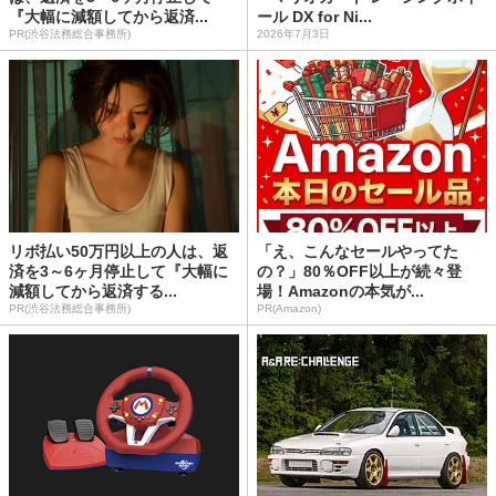
『大幅に減額してから返済...
ール DX for Ni...
PR(渋谷法務総合事務所)
2026年7月3日
リボ払い50万円以上の人は、返
「え、こんなセールやってた
済を3～6ヶ月停止して『大幅に
の？」80％OFF以上が続々登
減額してから返済する...
場！Amazonの本気が...
PR(渋谷法務総合事務所)
PR(Amazon)