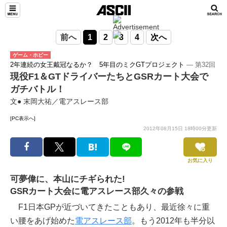
前へ
1
2
3
4
次へ
ゲーム・ホビー
2年連続の女王戴冠なるか？ 5年目のミクGTプロジェクト
― 第32回
現役F1＆GTドライバーたちとGSRカート大会で
ガチバトル！
文● 末岡大祐／電アスレース部
[PC表示へ]
2012年08月15日 18時00分更新
お気に入り
可夢偉に、本山にチギられた!
GSRカート大会に電アスレース部久々の参戦
F1日本GPが近づいてきたこともあり、最近徐々に重
い腰をあげ始めた
電アスレース部
。もう2012年も半分以