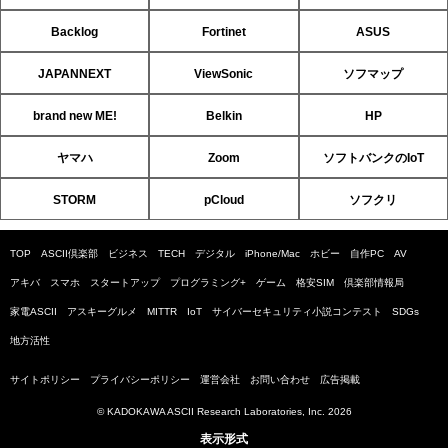
Backlog
Fortinet
ASUS
JAPANNEXT
ViewSonic
ソフマップ
brand new ME!
Belkin
HP
ヤマハ
Zoom
ソフトバンクのIoT
STORM
pCloud
ソフクリ
TOP
ASCII倶楽部
ビジネス
TECH
デジタル
iPhone/Mac
ホビー
自作PC
AV
アキバ
スマホ
スタートアップ
プログラミング+
ゲーム
格安SIM
倶楽部情報局
家電ASCII
アスキーグルメ
MITTR
IoT
サイバーセキュリティ小説コンテスト
SDGs
地方活性
サイトポリシー
プライバシーポリシー
運営会社
お問い合わせ
広告掲載
© KADOKAWA ASCII Research Laboratories, Inc. 2026
表示形式