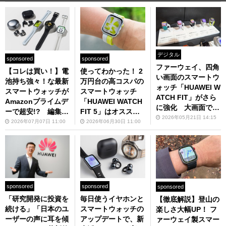
デジタル
sponsored
sponsored
ファーウェイ、四角
【コレは買い！】電
使ってわかった！ 2
い画面のスマートウ
池持ち強々！な最新
万円台の高コスパの
ォッチ「HUAWEI W
スマートウォッチが
スマートウォッチ
ATCH FIT」がさら
Amazonプライムデ
「HUAWEI WATCH
に強化 大画面で情
ーで超安!? 編集部
FIT 5」はオススメ
報見やすく
2026年05月21日 14:15
スタッフが買いたい
要素多数！
2026年07月07日 11:00
2026年06月30日 11:00
理由を紹介
sponsored
sponsored
sponsored
「研究開発に投資を
毎日使うイヤホンと
【徹底解説】登山の
続ける」「日本のユ
スマートウォッチの
楽しさ大幅UP！ フ
ーザーの声に耳を傾
アップデートで、新
ァーウェイ製スマー