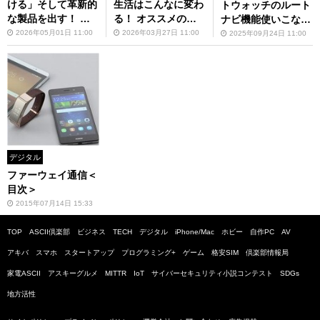
ける」そして革新的
生活はこんなに変わ
トウォッチのルート
な製品を出す！ フ
る！ オススメのフ
ナビ機能使いこなし
ァーウェイ国内トッ
ァーウェイ製品はコ
術
2026年05月01日 11:00
2026年03月27日 11:00
2025年09月24日 11:00
プインタビュー
レだ
デジタル
ファーウェイ通信＜
目次＞
2015年07月14日 15:33
TOP
ASCII倶楽部
ビジネス
TECH
デジタル
iPhone/Mac
ホビー
自作PC
AV
アキバ
スマホ
スタートアップ
プログラミング+
ゲーム
格安SIM
倶楽部情報局
家電ASCII
アスキーグルメ
MITTR
IoT
サイバーセキュリティ小説コンテスト
SDGs
地方活性