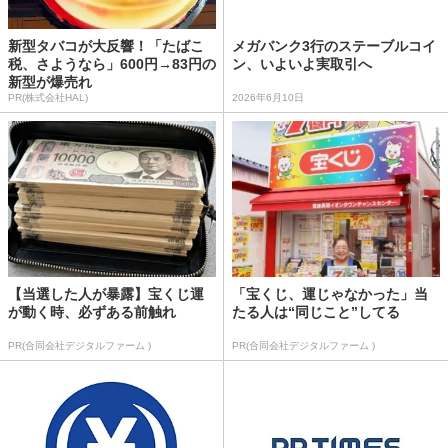
新型タバコが大反響！「たばこ
メガバンク3行のステーブルコイ
税、さようなら」600円→83円の
ン、いよいよ実取引へ
新型が爆売れ
PR(株式会社HAL)
2026年6月10日
【当選した人が暴露】宝くじ運
「宝くじ、運じゃなかった」当
が動く時、必ずある前触れ
たる人は“同じこと”してる
PR(合同会社デジタルファーム )
PR(合同会社デジタルファーム )