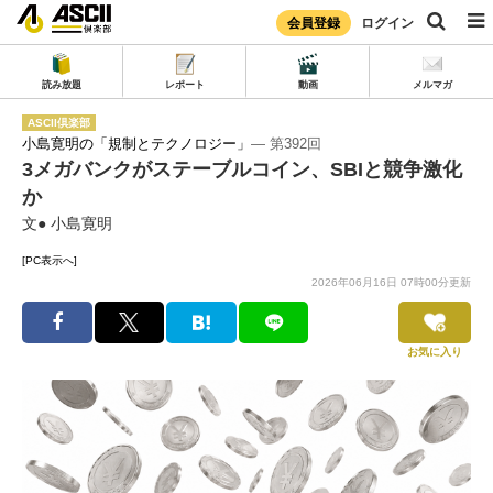
会員登録
ログイン
読み放題
レポート
動画
メルマガ
ASCII倶楽部
小島寛明の「規制とテクノロジー」
― 第392回
3メガバンクがステーブルコイン、SBIと競争激化
か
文● 小島寛明
[PC表示へ]
2026年06月16日 07時00分更新
お気に入り