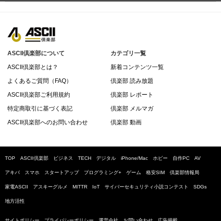
ASCII倶楽部について
カテゴリ一覧
ASCII倶楽部とは？
新着コンテンツ一覧
よくあるご質問（FAQ）
倶楽部 読み放題
ASCII倶楽部ご利用規約
倶楽部 レポート
特定商取引に基づく表記
倶楽部 メルマガ
ASCII倶楽部へのお問い合わせ
倶楽部 動画
TOP
ASCII倶楽部
ビジネス
TECH
デジタル
iPhone/Mac
ホビー
自作PC
AV
アキバ
スマホ
スタートアップ
プログラミング+
ゲーム
格安SIM
倶楽部情報局
家電ASCII
アスキーグルメ
MITTR
IoT
サイバーセキュリティ小説コンテスト
SDGs
地方活性
サイトポリシー
プライバシーポリシー
運営会社
お問い合わせ
広告掲載