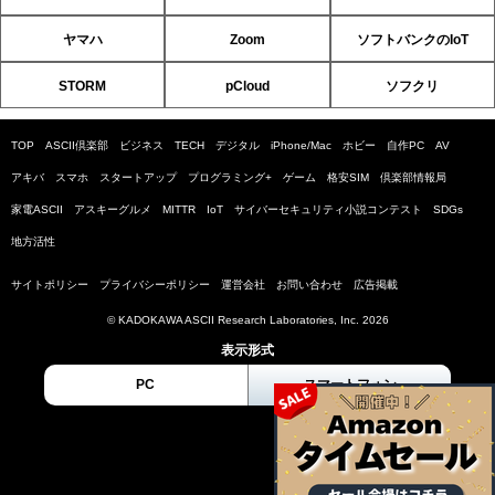
ヤマハ
Zoom
ソフトバンクのIoT
STORM
pCloud
ソフクリ
TOP
ASCII倶楽部
ビジネス
TECH
デジタル
iPhone/Mac
ホビー
自作PC
AV
アキバ
スマホ
スタートアップ
プログラミング+
ゲーム
格安SIM
倶楽部情報局
家電ASCII
アスキーグルメ
MITTR
IoT
サイバーセキュリティ小説コンテスト
SDGs
地方活性
サイトポリシー
プライバシーポリシー
運営会社
お問い合わせ
広告掲載
© KADOKAWA ASCII Research Laboratories, Inc. 2026
表示形式
PC
スマートフォン