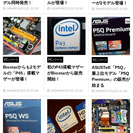
デル同時発売！
ルが登場！
ーが2モデル登場！
2008年06月13日 23:30
2008年06月12日 23:00
2008年06月10日 23:00
PCパーツ
PCパーツ
PCパーツ
Biostarからも2モデ
初のP43搭載マザー
ASUSTeK「P5Q」
ルの「P45」搭載マ
がBiostarから販売
最上位モデル「P5Q
ザーが登場！
開始！
Premium」の販売が
始まる
2008年06月07日 23:08
2008年06月07日 22:22
2008年07月12日 21:45