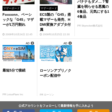
バナナもダメ…？腎
臓を弱らせる悪魔の
マザーボード
マザーボード
6食品、元気にする1
Foxconn、ベーシ
ECS製の「G45」搭
4食品
ックな「G45」マザ
載マザーも発売、H
ーが1万円割れ
DMI変換アダプタ付
PR Skyrocket株式会社
属
2008年10月24日 22:45
2008年10月25日 22:30
AD
AD
最短5分で接続
ローソンアプリ／ク
ーポン配信中
PR LotusFlare Inc
PR ローソン
公式アカウントをフォローして最新情報を手に入れよう