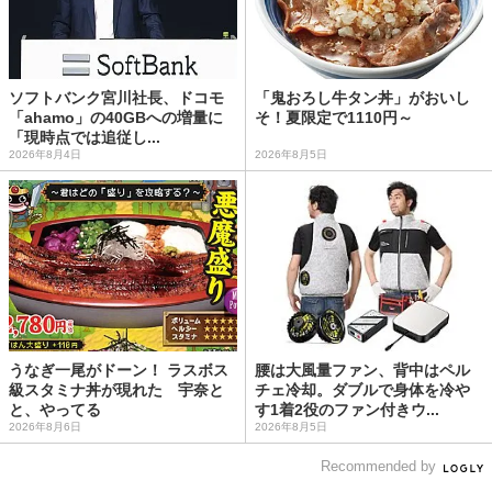
ソフトバンク宮川社長、ドコモ
「鬼おろし牛タン丼」がおいし
「ahamo」の40GBへの増量に
そ！夏限定で1110円～
「現時点では追従し...
2026年8月4日
2026年8月5日
うなぎ一尾がドーン！ ラスボス
腰は大風量ファン、背中はペル
級スタミナ丼が現れた 宇奈と
チェ冷却。ダブルで身体を冷や
と、やってる
す1着2役のファン付きウ...
2026年8月6日
2026年8月5日
Recommended by