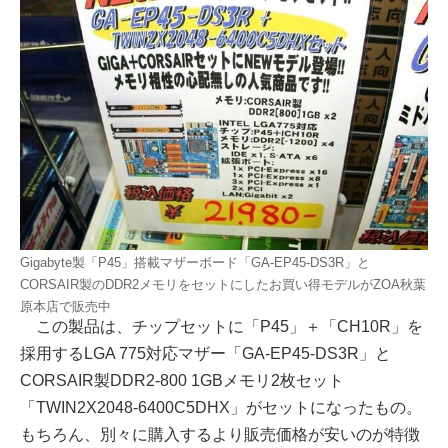
Gigabyte製「P45」搭載マザーボード「GA-EP45-DS3R」と
CORSAIR製のDDR2メモリをセットにしたお買い得モデルがZOA秋葉
原本店で販売中
この製品は、チップセットに「P45」＋「CH10R」を
採用するLGA 775対応マザー「GA-EP45-DS3R」と
CORSAIR製DDR2-800 1GBメモリ2枚セット
「TWIN2X2048-6400C5DHX」がセットになったもの。
もちろん、別々に購入するより販売価格が安いのが特徴