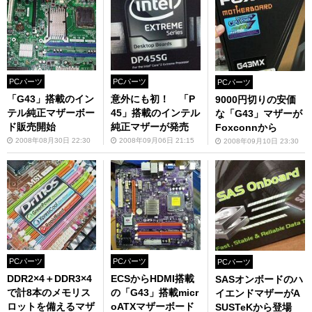
PCパーツ
PCパーツ
PCパーツ
「G43」搭載のイン
意外にも初！ 「P
9000円切りの安価
テル純正マザーボー
45」搭載のインテル
な「G43」マザーが
ド販売開始
純正マザーが発売
Foxconnから
2008年08月30日 22:30
2008年09月06日 21:15
2008年09月10日 23:30
PCパーツ
PCパーツ
PCパーツ
DDR2×4＋DDR3×4
ECSからHDMI搭載
SASオンボードのハ
で計8本のメモリス
の「G43」搭載micr
イエンドマザーがA
ロットを備えるマザ
oATXマザーボード
SUSTeKから登場