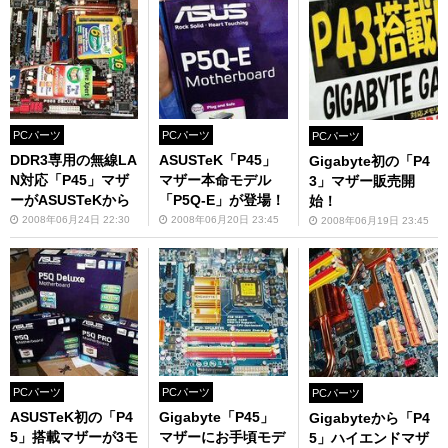
PCパーツ
PCパーツ
PCパーツ
DDR3専用の無線LA
ASUSTeK「P45」
Gigabyte初の「P4
N対応「P45」マザ
マザー本命モデル
3」マザー販売開
ーがASUSTeKから
「P5Q-E」が登場！
始！
2008年06月24日 22:30
2008年06月20日 23:45
2008年06月19日 23:45
PCパーツ
PCパーツ
PCパーツ
ASUSTeK初の「P4
Gigabyte「P45」
Gigabyteから「P4
5」搭載マザーが3モ
マザーにお手頃モデ
5」ハイエンドマザ