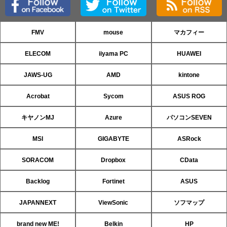
FMV
mouse
マカフィー
ELECOM
iiyama PC
HUAWEI
JAWS-UG
AMD
kintone
Acrobat
Sycom
ASUS ROG
キヤノンMJ
Azure
パソコンSEVEN
MSI
GIGABYTE
ASRock
SORACOM
Dropbox
CData
Backlog
Fortinet
ASUS
JAPANNEXT
ViewSonic
ソフマップ
brand new ME!
Belkin
HP