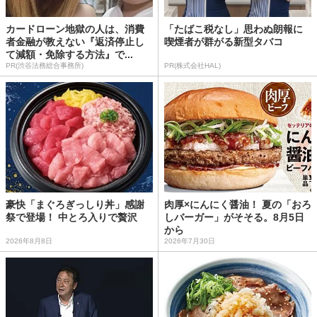
カードローン地獄の人は、消費
「たばこ税なし」思わぬ朗報に
者金融が教えない『返済停止し
喫煙者が群がる新型タバコ
て減額・免除する方法』で...
PR(渋谷法務総合事務所)
PR(株式会社HAL)
豪快「まぐろぎっしり丼」感謝
肉厚×にんにく醤油！ 夏の「おろ
祭で登場！ 中とろ入りで贅沢
しバーガー」がそそる。8月5日
から
2026年8月8日
2026年7月30日