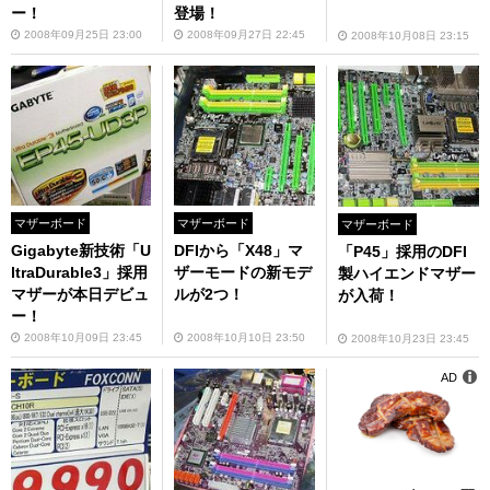
ー！
登場！
2008年09月25日 23:00
2008年09月27日 22:45
2008年10月08日 23:15
マザーボード
マザーボード
マザーボード
Gigabyte新技術「U
DFIから「X48」マ
「P45」採用のDFI
ltraDurable3」採用
ザーモードの新モデ
製ハイエンドマザー
マザーが本日デビュ
ルが2つ！
が入荷！
ー！
2008年10月09日 23:45
2008年10月10日 23:50
2008年10月23日 23:45
AD