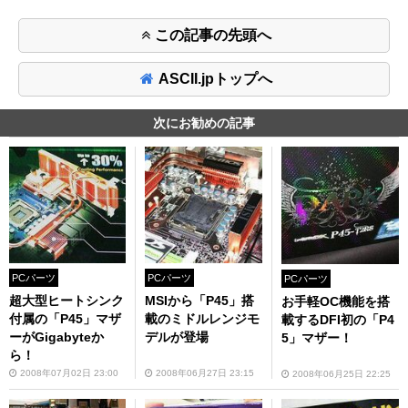
この記事の先頭へ
ASCII.jpトップへ
次にお勧めの記事
PCパーツ
PCパーツ
PCパーツ
超大型ヒートシンク
MSIから「P45」搭
お手軽OC機能を搭
付属の「P45」マザ
載のミドルレンジモ
載するDFI初の「P4
ーがGigabyteか
デルが登場
5」マザー！
ら！
2008年07月02日 23:00
2008年06月27日 23:15
2008年06月25日 22:25