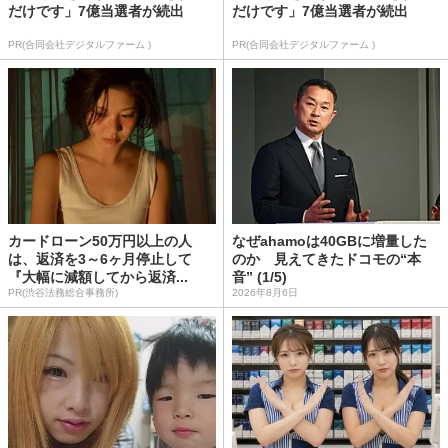
だけです」7億当選者が続出
だけです」7億当選者が続出
PR(合同会社デジタルファーム )
PR(合同会社デジタルファーム )
カードローン50万円以上の人
なぜahamoは40GBに増量した
は、返済を3～6ヶ月停止して
のか 見えてきたドコモの“本
『大幅に減額してから返済...
音” (1/5)
PR(渋谷法務総合事務所)
2026年8月6日