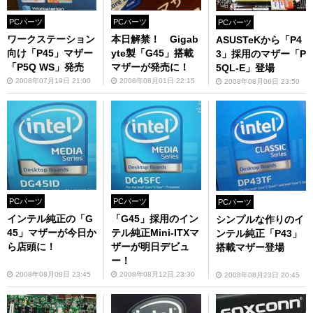
PCパーツ
PCパーツ
PCパーツ
ワークステーション
本日解禁！ Gigab
ASUSTeKから「P4
向け「P45」マザー
yte製「G45」搭載
3」採用のマザー「P
「P5Q WS」発売
マザーが発売に！
5QL-E」登場
2008年07月19日 21:00
2008年08月01日 22:15
2008年08月06日 23:50
PCパーツ
PCパーツ
PCパーツ
インテル純正の「G
「G45」採用のイン
シンプルな作りのイ
45」マザーが今日か
テル純正Mini-ITXマ
ンテル純正「P43」
ら店頭に！
ザーが明日デビュ
搭載マザー登場
ー！
2008年08月08日 23:45
2008年08月12日 23:30
2008年08月23日 20:45