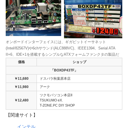
オンボードインターフェイスには、ギガビットイーサネット
(Intel/82567V)や6chサウンド(ALC888VC)、IEEE1394、Serial ATA
II×6、IDE×1を搭載するシンプルなATXフォームファンクタの製品だ
価格
ショップ
「BOXDP43TF」
￥11,680
ドスパラ秋葉原本店
￥11,980
アーク
ツクモパソコン本店II
￥12,480
TSUKUMO eX.
T-ZONE.PC DIY SHOP
【関連サイト】
インテル