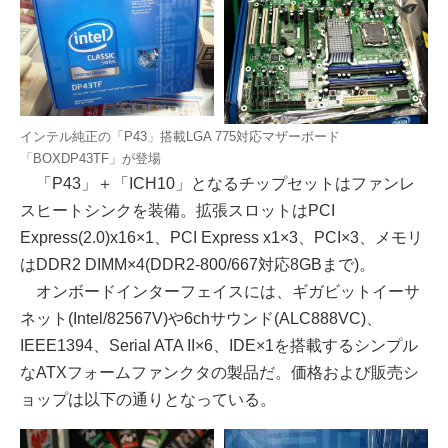
インテル純正の「P43」搭載LGA 775対応マザーボード
「BOXDP43TF」が登場
「P43」＋「ICH10」となるチップセットはファンレ
スヒートシンクを装備。拡張スロットはPCI
Express(2.0)x16×1、PCI Express x1×3、PCI×3、メモリ
はDDR2 DIMM×4(DDR2-800/667対応8GBまで)。
オンボードインターフェイスには、ギガビットイーサ
ネット(Intel/82567V)や6chサウンド(ALC888VC)、
IEEE1394、Serial ATA II×6、IDE×1を搭載するシンプル
なATXフォームファンクタの製品だ。価格および販売シ
ョップは以下の通りとなっている。