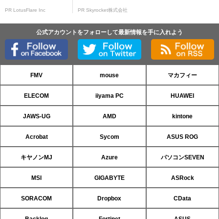
PR LotusFlare Inc
PR Skyrocket株式会社
公式アカウントをフォローして最新情報を手に入れよう
FMV
mouse
マカフィー
ELECOM
iiyama PC
HUAWEI
JAWS-UG
AMD
kintone
Acrobat
Sycom
ASUS ROG
キヤノンMJ
Azure
パソコンSEVEN
MSI
GIGABYTE
ASRock
SORACOM
Dropbox
CData