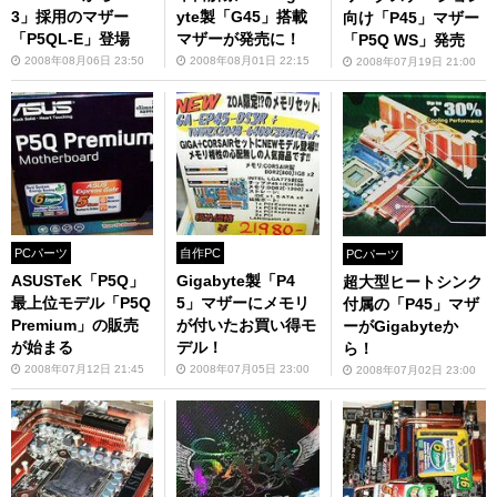
3」採用のマザー
yte製「G45」搭載
向け「P45」マザー
「P5QL-E」登場
マザーが発売に！
「P5Q WS」発売
2008年08月06日 23:50
2008年08月01日 22:15
2008年07月19日 21:00
PCパーツ
自作PC
PCパーツ
ASUSTeK「P5Q」
Gigabyte製「P4
超大型ヒートシンク
最上位モデル「P5Q
5」マザーにメモリ
付属の「P45」マザ
Premium」の販売
が付いたお買い得モ
ーがGigabyteか
が始まる
デル！
ら！
2008年07月12日 21:45
2008年07月05日 23:00
2008年07月02日 23:00