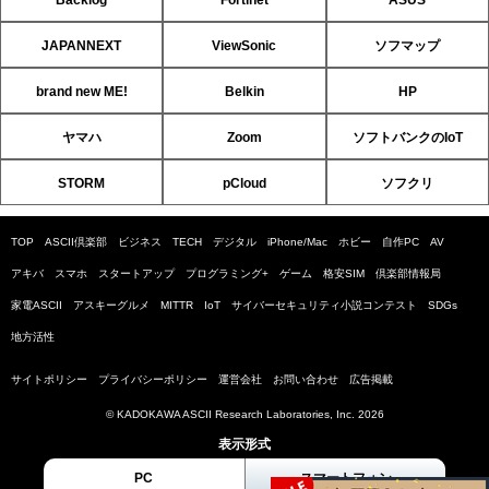
Backlog
Fortinet
ASUS
JAPANNEXT
ViewSonic
ソフマップ
brand new ME!
Belkin
HP
ヤマハ
Zoom
ソフトバンクのIoT
STORM
pCloud
ソフクリ
TOP
ASCII倶楽部
ビジネス
TECH
デジタル
iPhone/Mac
ホビー
自作PC
AV
アキバ
スマホ
スタートアップ
プログラミング+
ゲーム
格安SIM
倶楽部情報局
家電ASCII
アスキーグルメ
MITTR
IoT
サイバーセキュリティ小説コンテスト
SDGs
地方活性
サイトポリシー
プライバシーポリシー
運営会社
お問い合わせ
広告掲載
© KADOKAWA ASCII Research Laboratories, Inc. 2026
表示形式
PC
スマートフォン