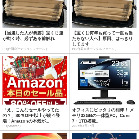
【当選した人が暴露】宝くじ運
【宝くじ何年も買って一度も当
が動く時、必ずある前触れ
たらない人へ】原因、はっきり
してます
PR(合同会社デジタルファーム )
PR(合同会社デジタルファーム )
「え、こんなセールやってた
オフィスにピッタリの相棒！ メ
の？」80％OFF以上が続々登
モリ32GBの一体型PC。Core
場！Amazonの本気が...
7・1TB搭載...
PR(Amazon)
2026年7月27日