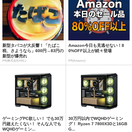
新型タバコが大反響！「たばこ
Amazon今日も見逃せない！8
税、さようなら」600円→83円の
0%OFF以上が続々登場
新型が爆売れ
PR(株式会社HAL)
PR(Amazon)
ゲーミングPC欲しい！ でも30万
30万円以内でWQHDゲーミン
円超えたくない！ そんな人でも
グ！ Ryzen 7 7800X3Dと16GB
WQHDゲーミン...
G...