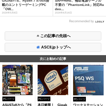
GIGABYTE、Ryzen 7 5700X搭
SAPPHIRE、補助電源ケーブル
載のエントリーゲーミングPC
不要の「PhantomLink」対応Ra
「OW...
deo...
2026年5月8日
2026年6月16日
Recommended by
この記事の先頭へ
ASCII.jpトップへ
次にお勧めの記事
PCパーツ
PCパーツ
PCパーツ
ASUSTeKから「P4
本日解禁！ Gigab
ワークステーション