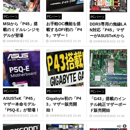
PCパーツ
PCパーツ
PCパーツ
MSIから「P45」搭
お手軽OC機能を搭
DDR3専用の無線LA
載のミドルレンジモ
載するDFI初の「P4
N対応「P45」マザ
デルが登場
5」マザー！
ーがASUSTeKから
2008年06月27日 23:15
2008年06月25日 22:25
2008年06月24日 22:30
PCパーツ
PCパーツ
PCパーツ
ASUSTeK「P45」
Gigabyte初の「P4
「G43」搭載のイン
マザー本命モデル
3」マザー販売開
テル純正マザーボー
「P5Q-E」が登場！
始！
ド販売開始
2008年06月20日 23:45
2008年06月19日 23:45
2008年08月30日 22:30
AD