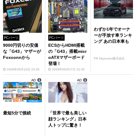
わずか1年でオーナ
ーが手放す車ランキ
PCパーツ
PCパーツ
ング あの日本車も
9000円切りの安価
ECSからHDMI搭載
な「G43」マザーが
の「G43」搭載micr
Foxconnから
oATXマザーボード
PR Skyrocket株式会社
登場！
2008年09月10日 23:30
2008年09月27日 22:45
AD
AD
最短5分で接続
「世界で最も美しい
顔ランキング」日本
人トップに驚き！