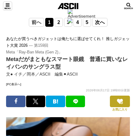
前へ
1
2
3
4
5
次へ
あなたが買うべきガジェットは俺たちに選ばせてくれ！ 推しガジェッ
ト大賞 2026
― 第159回
Meta「Ray-Ban Meta (Gen 2)」
Metaだがまともなスマート眼鏡 普通に買いなレ
イバンのサングラス型
文● イチ／岡本／ASCII 編集⚫︎ASCII
[PC表示へ]
2026年06月17日 19時00分更新
お気に入り