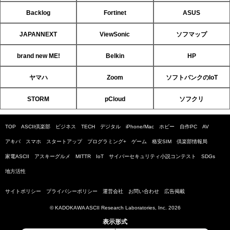
Backlog
Fortinet
ASUS
JAPANNEXT
ViewSonic
ソフマップ
brand new ME!
Belkin
HP
ヤマハ
Zoom
ソフトバンクのIoT
STORM
pCloud
ソフクリ
TOP
ASCII倶楽部
ビジネス
TECH
デジタル
iPhone/Mac
ホビー
自作PC
AV
アキバ
スマホ
スタートアップ
プログラミング+
ゲーム
格安SIM
倶楽部情報局
家電ASCII
アスキーグルメ
MITTR
IoT
サイバーセキュリティ小説コンテスト
SDGs
地方活性
サイトポリシー
プライバシーポリシー
運営会社
お問い合わせ
広告掲載
© KADOKAWA ASCII Research Laboratories, Inc. 2026
表示形式