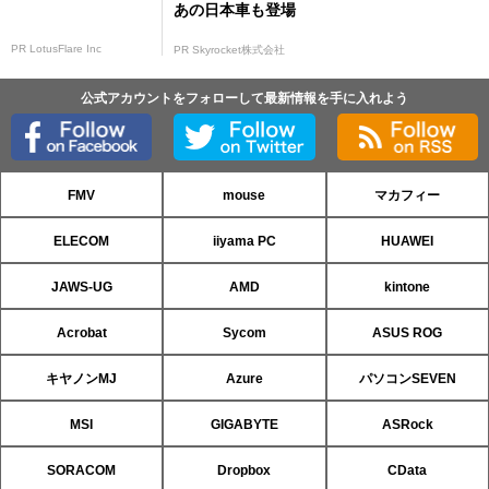
あの日本車も登場
PR LotusFlare Inc
PR Skyrocket株式会社
公式アカウントをフォローして最新情報を手に入れよう
FMV
mouse
マカフィー
ELECOM
iiyama PC
HUAWEI
JAWS-UG
AMD
kintone
Acrobat
Sycom
ASUS ROG
キヤノンMJ
Azure
パソコンSEVEN
MSI
GIGABYTE
ASRock
SORACOM
Dropbox
CData