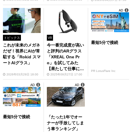
AD
トピックス
VR
最短5分で接続
これが未来のメガネ
今一番完成度が高い
だぜ！視界にAIが常
と評判のARグラス
駐する「Rokid スマ
「XREAL One Pr
ートAIグラス」
o」を試してみた
【果たして仕事にも
PR LotusFlare Inc
使えるのか？】
2026年03月29日 18:00
2025年09月27日 17:00
AD
AD
最短5分で接続
「たった1年でオー
ナーが手放してしま
う車ランキング」