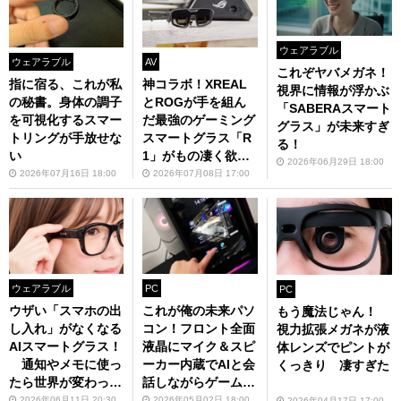
ウェアラブル
ウェアラブル
AV
これぞヤバメガネ！
指に宿る、これが私
神コラボ！XREAL
視界に情報が浮かぶ
の秘書。身体の調子
とROGが手を組ん
「SABERAスマート
を可視化するスマー
だ最強のゲーミング
グラス」が未来すぎ
トリングが手放せな
スマートグラス「R
る！
い
1」がもの凄く欲し
2026年06月29日 18:00
い！！！
2026年07月16日 18:00
2026年07月08日 17:00
ウェアラブル
PC
PC
ウザい「スマホの出
これが俺の未来パソ
もう魔法じゃん！
し入れ」がなくなる
コン！フロント全面
視力拡張メガネが液
AIスマートグラス！
液晶にマイク＆スピ
体レンズでピントが
通知やメモに使っ
ーカー内蔵でAIと会
くっきり 凄すぎた
たら世界が変わっ
話しながらゲームで
た！
きるぞ
2026年06月11日 20:30
2026年05月02日 18:00
2026年04月17日 17:00