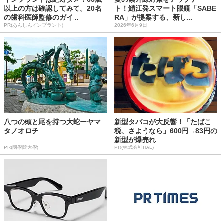
以上の方は確認してみて。20名
ト！鯖江発スマート眼鏡「SABE
の歯科医師監修のガイ...
RA」が提案する、新し...
PR(あんしんインプラント)
2026年6月9日
八つの頭と尾を持つ大蛇ーヤマ
新型タバコが大反響！「たばこ
タノオロチ
税、さようなら」600円→83円の
新型が爆売れ
PR(國學院大學)
PR(株式会社HAL)